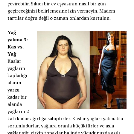
çevirebilir. Sıkıcı bir ev eşyasının nasıl bir gün
geçireceğinizi belirlemesine izin vermeyin. Madem
tartılar doğru değil o zaman onlardan kurtulun.
Yağ
yakma 3:
Kas vs.
Yağ
Kaslar
yağların
kapladığı
alanın
yarısı
kadar bir
alanda
yağların 2
katı kadar ağırlığa sahiptirler. Kaslar yağları yakmakla
sorumludurlar, yağlara oranla küçüktürler ve asla
yağlar gibi çirkin topaklar halinde vücudunuzda asılı