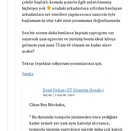
çekilir başlıklı konuda şınavla ilgili anlatılmamış
hiçbirşey yok
oradaki arkadaslara sıfırdan baslayan
arkadaslara set önerileri yapmıssınız sanırım öyle
başlamam iyi olur tabi sizin yorumunuz doğrultusunda.
Son bir sorum daha bunların hepsini yaptıgımı var
sayarsak yani egzersiz ve yürüyüş benm ideal kiloya
gelmem yani suan 73 üm 65 olmam ne kadar sürer
acaba?
Tekrar teşekkür ediyorum yorumlarınız için.
Yanıtla
İlşad Özkan (ZT Yönetim Hesabı)
YAZAR
| 7 KASIM 2009
Cihan Bey Merhaba,
” Bu durumda tempolu yürümeden önce yediğiniz
kadar yemek yer yani aynı kaloriyi alırsanız,
tempolu yürüyüş yaptığınız sürede daha çok kalori