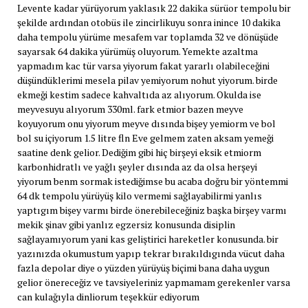
Levente kadar yürüyorum yaklasık 22 dakika sürüor tempolu bir
şekilde ardından otobüs ile zincirlikuyu sonra inince 10 dakika
daha tempolu yürüme mesafem var toplamda 32 ve dönüşüde
sayarsak 64 dakika yürümüş oluyorum. Yemekte azaltma
yapmadım kac tür varsa yiyorum fakat yararlı olabileceğini
düşündüklerimi mesela pilav yemiyorum nohut yiyorum. birde
ekmeği kestim sadece kahvaltıda az alıyorum. Okulda ise
meyvesuyu alıyorum 330ml. fark etmior bazen meyve
koyuyorum onu yiyorum meyve dısında bişey yemiorm ve bol
bol su içiyorum 1.5 litre fln Eve gelmem zaten aksam yemeği
saatine denk gelior. Dediğim gibi hiç birşeyi eksik etmiorm
karbonhidratlı ve yağlı şeyler dısında az da olsa herşeyi
yiyorum benm sormak istediğimse bu acaba doğru bir yöntemmi
64 dk tempolu yürüyüş kilo vermemi sağlayabilirmi yanlıs
yaptıgım bişey varmı birde önerebileceğiniz başka birşey varmı
mekik şinav gibi yanlız egzersiz konusunda disiplin
sağlayamıyorum yani kas geliştirici hareketler konusunda. bir
yazınızda okumustum yapıp tekrar bırakıldıgında vücut daha
fazla depolar diye o yüzden yürüyüş biçimi bana daha uygun
gelior önereceğiz ve tavsiyeleriniz yapmamam gerekenler varsa
can kulağıyla dinliorum teşekkür ediyorum