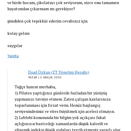
ve birde hocam, çikolatayı çok seviyorum, sizce onu tamamen
hayatımdan çıkarmam mı gerekiyor?
şimdiden çok teşekkür ederim cevabınız için.
kolay gelsin
saygılar
Yanıtla
İlşad Özkan (ZT Yönetim Hesabı)
YAZAR
| 1 ARALIK 2010
Tuğçe hanım merhaba,
1) Pilates yaptığınız günlerde fazladan bir yürüyüş
yapmanızı tavsiye etmem. Zaten çalışan kaslarınıza
toparlanması için fırsat verin. Henüz başlangıç
seviyesindesiniz ve vites büyütmek için aceleci olmayın.
2) Leblebi konusunda bir bilgim yok açıkçası fakat
açlığınızın bastırdığı zamanlarda düşük kalorili ve
glisemik indeksi düşük gıdaları tercih etmeniz yararlı olur.