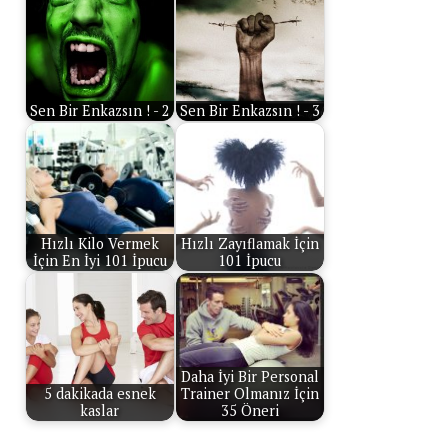
Sen Bir Enkazsın ! - 2
Sen Bir Enkazsın ! - 3
Hızlı Kilo Vermek
Hızlı Zayıflamak İçin
İçin En İyi 101 İpucu
101 İpucu
Daha İyi Bir Personal
5 dakikada esnek
Trainer Olmanız İçin
kaslar
35 Öneri