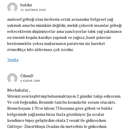
baldur
15 HAZIRAN 2009
malesef göbeği olan herkesin ortak arzusudur bölgesel yağ
yakmak ama bu mümkün değildir, mekik çekerek insanlar göbeği
eriteceklerini düşünüyorlar ama yanılıyorlar tabii. yağ yakmanın
en önemli koşulu kardiyo yapmak ve yağsız, basit şekersiz
beslenmektir. yoksa makarnanın patatesin siz hareket
etmedikçe kilo aldırması çok zordur.
Yanıtla
CihanD
6 KASIM 2009
Merhabalar ,
Sitenizi yeni keşfetmiş bulunmaktayım 2 gündür takip ediyorum.
Ve cok beğendim. Benmde tam bu konuda bir sorum olucaktı.
Benm boyum 1.70 ve kilom 73 boyuma göre göbek ve baldır
bölgesinde yağlanma biraz fazla gözüküyor. Şu sıralar
kendimce bişey geliştirdim okula 2 vesait ile gidiyordum
Gültepe- Zincirlikuyu Oradan da metrobüs le gidiordum.