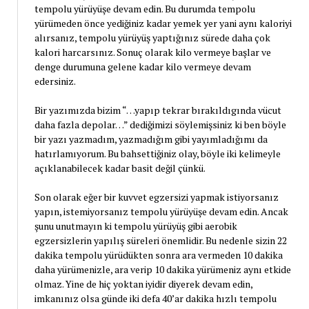
tempolu yürüyüşe devam edin. Bu durumda tempolu
yürümeden önce yediğiniz kadar yemek yer yani aynı kaloriyi
alırsanız, tempolu yürüyüş yaptığınız sürede daha çok
kalori harcarsınız. Sonuç olarak kilo vermeye başlar ve
denge durumuna gelene kadar kilo vermeye devam
edersiniz.
Bir yazımızda bizim “…yapıp tekrar bırakıldıgında vücut
daha fazla depolar…” dediğimizi söylemişsiniz ki ben böyle
bir yazı yazmadım, yazmadığım gibi yayımladığımı da
hatırlamıyorum. Bu bahsettiğiniz olay, böyle iki kelimeyle
açıklanabilecek kadar basit değil çünkü.
Son olarak eğer bir kuvvet egzersizi yapmak istiyorsanız
yapın, istemiyorsanız tempolu yürüyüşe devam edin. Ancak
şunu unutmayın ki tempolu yürüyüş gibi aerobik
egzersizlerin yapılış süreleri önemlidir. Bu nedenle sizin 22
dakika tempolu yürüdükten sonra ara vermeden 10 dakika
daha yürümenizle, ara verip 10 dakika yürümeniz aynı etkide
olmaz. Yine de hiç yoktan iyidir diyerek devam edin,
imkanınız olsa günde iki defa 40’ar dakika hızlı tempolu