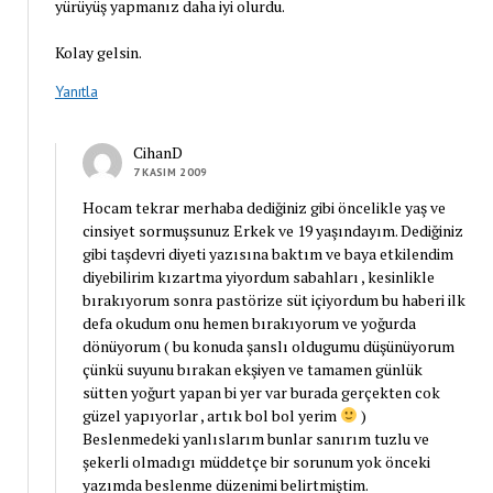
yürüyüş yapmanız daha iyi olurdu.
Kolay gelsin.
Yanıtla
CihanD
7 KASIM 2009
Hocam tekrar merhaba dediğiniz gibi öncelikle yaş ve
cinsiyet sormuşsunuz Erkek ve 19 yaşındayım. Dediğiniz
gibi taşdevri diyeti yazısına baktım ve baya etkilendim
diyebilirim kızartma yiyordum sabahları , kesinlikle
bırakıyorum sonra pastörize süt içiyordum bu haberi ilk
defa okudum onu hemen bırakıyorum ve yoğurda
dönüyorum ( bu konuda şanslı oldugumu düşünüyorum
çünkü suyunu bırakan ekşiyen ve tamamen günlük
sütten yoğurt yapan bi yer var burada gerçekten cok
güzel yapıyorlar , artık bol bol yerim
)
Beslenmedeki yanlıslarım bunlar sanırım tuzlu ve
şekerli olmadıgı müddetçe bir sorunum yok önceki
yazımda beslenme düzenimi belirtmiştim.