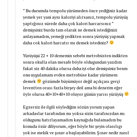
” Bu durumda tempolu yürümeden önce yediğiniz kadar
yemek yer yani aynı kaloriyi alırsanız, tempolu yürüyüş
yaptığınız sürede daha çok kalori harcarsınız ”
demişsiniz burda tam olarak ne demek istediğinizi
anlayamadım, yemeği yedikten sonra yürüyüş yapmak
daha cok kalori harcatır mı demek istediniz?
Yürüyüşü 22 + 10 dememin sebebi metrobüsten indikten
sonra okulla olan mesafe böyle oldugundan yazdım
fakat siz 40 dakika olursa daha iyi olur demişsiniz benm
onu uygulamam evden metrobüse kadar yürümem
demek
gözümde büyümüyor değil açıkçası gerçi
leventten orası fazla birşey deil ama bi denerim eğer
öyle olursa 40+10+40+10 oluyor günün yarısı yürüyüş
Egzersiz ile ilgili söylediğim sözün yorum yapan
arkadaslar tarafından mı yoksa sizin tarafınızdan mı
oldugunu hatırlayamadım kaynağıda bulamadım bu
konuda özür diliyorum , eğer böyle bir şeyin olasılıgı
yok ise mekik ve şınav a başlayabilirim. Şınav nedir nasıl