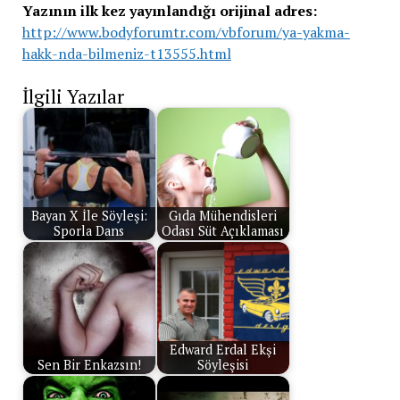
Yazının ilk kez yayınlandığı orijinal adres:
http://www.bodyforumtr.com/vbforum/ya-yakma-
hakk-nda-bilmeniz-t13555.html
İlgili Yazılar
Bayan X İle Söyleşi:
Gıda Mühendisleri
Sporla Dans
Odası Süt Açıklaması
Edward Erdal Ekşi
Sen Bir Enkazsın!
Söyleşisi