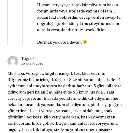
Hocam herşey için teşekkür ediyorum baska
forumlarda veya sitelerde yazmıs olsam 1
aydan fazla beklerdim cevap verilen cevap ta
doğruluğu şüphelidir iyiki bu siteyi bulmusum
anında cevaplandırdınız teşekkürler.
Durmak yok yola devam
Tugce222
30 KASIM 2010
Merhaba. Verdiğiniz bilgiler için çok teşekkür ederim.
Bİlgileriniz bizim için çok değerli. Size bir sorum olucak. Ben 1
aydır tam anlamıyla spora başladım. haftanın 3 günü pilatese
gidiyorum geri kalan 3 günüde evde 6.5 km/h hızıyla 1 saat
yürüyüş yapıyorum. Birazda yediklerime dikkat ediyorum her
nekadar kaçamak yapsamda. Acaba diyorum, pilates yaptığım
günlerdemi 1 saat yürüyüş yapsam, etkisini dahamı çabuk
görürüm? Açıkcası kilo veriyim derken, kas kaybetmekten
korkuyorum. Birde çok acıktığım zamanlar leblebi yiyorum,
miğdeyi biraz tok tutuyo, sizde bu yöntemi önerirmisiniz?