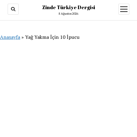
Zinde Türkiye Dergisi
menüy
aç
8 Ağustos 2026
Anasayfa
»
Yağ Yakma İçin 10 İpucu