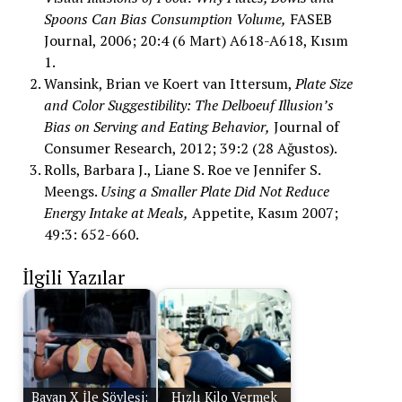
Spoons Can Bias Consumption Volume,
FASEB
Journal, 2006; 20:4 (6 Mart) A618-A618, Kısım
1.
Wansink, Brian ve Koert van Ittersum,
Plate Size
and Color Suggestibility: The Delboeuf Illusion’s
Bias on Serving and Eating Behavior,
Journal of
Consumer Research, 2012; 39:2 (28 Ağustos).
Rolls, Barbara J., Liane S. Roe ve Jennifer S.
Meengs.
Using a Smaller Plate Did Not Reduce
Energy Intake at Meals,
Appetite, Kasım 2007;
49:3: 652-660.
İlgili Yazılar
Bayan X İle Söyleşi:
Hızlı Kilo Vermek