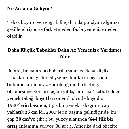
Ne Anlama Geliyor?
Tabak boyutu ve rengi, bilinçaltında porsiyon algınızı
şekillendiriyor ve fark etmeden fazla yemenize neden
olabilir.
Daha Küçük Tabaklar Daha Az Yemenize Yardımcı
Olur
Bu araştırmalardan haberdarsanız ve daha küçük
tabaklar almayı denediyseniz, bunların piyasada
bulunmasının biraz zor olduğunu fark etmiş
olabilirsiniz. Son birkaç on yılda, “normal” kabul edilen
yemek tabağı boyutları önemli ölçüde büyüdü.
1980’lerin başında, tipik bir yemek tabağının çapı
yaklaşık
25 cm
idi. 2000’lerin başına gelindiğinde, bu
çap
30 cm’ye
çıktı; bu, yüzey alanında
%44’lük bir
artış
anlamına geliyor. Bu artış, Amerika’daki obezite