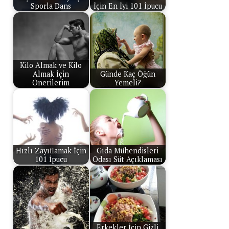
Sporla Dans
İçin En İyi 101 İpucu
Kilo Almak ve Kilo
Almak İçin
Günde Kaç Öğün
Önerilerim
Yemeli?
Hızlı Zayıflamak İçin
Gıda Mühendisleri
101 İpucu
Odası Süt Açıklaması
Erkekler İçin Gizli