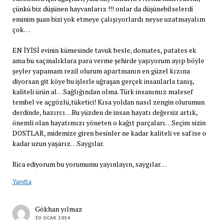
çünkü biz düşünen hayvanlarız !!! onlar da düşünebilselerdi
eminim şuan bizi yok etmeye çalışıyorlardı neyse uzatmayalım
çok…
EN İYİSİ evinin kümesinde tavuk besle, domates, patates ek
ama bu saçmalıklara para verme şehirde yaşıyorum ayıp böyle
şeyler yapamam rezil olurum apartmanın en güzel kızına
diyorsan git köye bu işlerle uğraşan gerçek insanlarla tanış,
kaliteli ürün al…Sağlığından olma. Türk insanımız malesef
tembel ve açgözlü,tüketici! Kısa yoldan nasıl zengin olurumun
derdinde, hazırcı…Bu yüzden de insan hayatı değersiz artık,
önemli olan hayatımızı yöneten o kağıt parçaları…Seçim sizin
DOSTLAR, midemize giren besinler ne kadar kaliteli ve saf ise o
kadar uzun yaşarız…Saygılar.
Rica ediyorum bu yorumumu yayınlayın, saygılar…
Yanıtla
Gökhan yılmaz
30 OCAK 2014