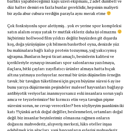
barfiks yapabileceğimiz kapı üzeri ekipmanı, 2 adet dumbell ve
düz halter demiri en fazla bunlar gereklidir, hepsinin maliyeti
bir ayda abur cubura verdiğin parayla aynı merak etme
Çok fonksiyonlu spor aletiymiş…yok ev yerine spor kompleksi
satın alalım oraya yatak tv mutfak ekleriz daha iyi olmazmı
hiçbirimiz hollwood film yıldızı değiliz buyüzden git dışarda
koş, doğa yürüyüşüne çık bilmem basketbol oyna, denizde yüz
bu makinalara bağlı kalıp protein tozuymuş, yağ yakıcıymış
uğraşma..Bunların hepsi ticari amaçlı, besinlerin kalitesi ve
içerikleriyle oynayıp insanları spor salonlarına yazılmaya,
ilaçlara, bitki çayları zayıflatıcı ürünler almaya hatta bıçak
altına yatmaya zorluyorlar. normal bir ürün düşünelim örneğin
tavuk; bir tavuğun tüketilmesi için geçen büyüme süresi 6 ay ise
bunu yarıya düşürmenin peşindeler malesef hayvanları bağlayıp
antibiyotik veriyorlar. inanmıyorsanız eski insanlara sorun yaşlı
amca ve teyzelerimize! bir kırmızı etin veya tavuğun pişme
süresini sorun, ne cevap verecekler? ben söyliyeyim şuankinin iki
katı !!!çünkü artık doğal değiller, beslenmeleri, ortamları doğal
değil. biz insanlar beyinlerimiz olmasına rağmen onların
doğasını mahvederiz, alışveriş merkezi, lüks oteller inşaa
edebilmek için ağaçları, yani hayvanların evlerini mahvederiz,