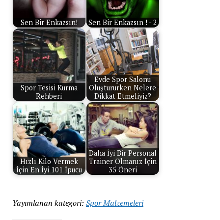
Sen Bir Enkazsın!
Sen Bir Enkazsın ! - 2
Evde Spor Salonu
Spor Tesisi Kurma
Oluştururken Nelere
Rehberi
Dikkat Etmeliyiz?
Daha İyi Bir Personal
Hızlı Kilo Vermek
Trainer Olmanız İçin
İçin En İyi 101 İpucu
35 Öneri
Yayımlanan kategori:
Spor Malzemeleri