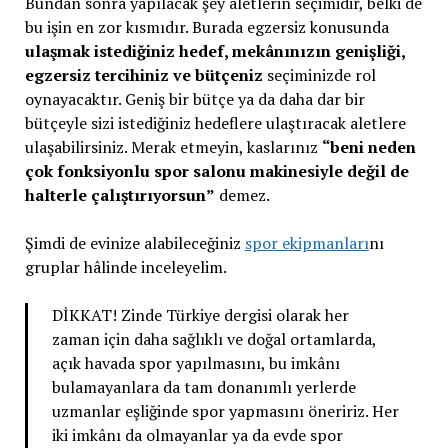
Bundan sonra yapılacak şey aletlerin seçimidir, belki de
bu işin en zor kısmıdır. Burada egzersiz konusunda
ulaşmak istediğiniz hedef, mekânınızın genişliği,
egzersiz tercihiniz ve bütçeniz
seçiminizde rol
oynayacaktır. Geniş bir bütçe ya da daha dar bir
bütçeyle sizi istediğiniz hedeflere ulaştıracak aletlere
ulaşabilirsiniz. Merak etmeyin, kaslarınız
“beni neden
çok fonksiyonlu spor salonu makinesiyle değil de
halterle çalıştırıyorsun”
demez.
Şimdi de evinize alabileceğiniz
spor ekipmanları
nı
gruplar hâlinde inceleyelim.
DİKKAT! Zinde Türkiye dergisi olarak her
zaman için daha sağlıklı ve doğal ortamlarda,
açık havada spor yapılmasını, bu imkânı
bulamayanlara da tam donanımlı yerlerde
uzmanlar eşliğinde spor yapmasını öneririz. Her
iki imkânı da olmayanlar ya da evde spor