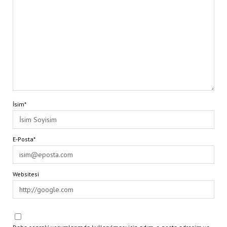
İsim*
E-Posta*
Websitesi