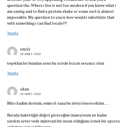
question tho. Where i live is not too modern if you know what i
am saying and to find a protein shake or some sort is almost
impossible. My question to you is how would i substitute that
with something i can find localy??
Yanıtla
emıly
18 MART 2010
teşekkürler bundan sons bu sıtede bızım sesımız olun
Yanıtla
okan
18 MART 2010
Mito kadim dostum, emin ol sana bu siteyi önerecektim….
Burada hakettiğin değeri göreceğine inanıyorum ne kadar
yardım sever vede mütevazi bir insan olduğunu örnek bir sporcu
olduğunu zaten biliyoruz….