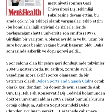
mezuniyeti sonrası Gazi
Üniversitesi Diş Hekimliği
Fakültesine devam ettim, bu
arada çok iyi bir takipçi olarak yarışmaları takip ettim
(bu konularla ilgili arşivimi de sizlerle ileride
paylaşacağım) hatta üniversite son sınıfta (1997).
Girdiğim bir yarıştan 4. olarak ayrıldım ve bu, uzun bir
süre boyunca benim yegâne büyük başarım oldu. Daha
sonrasında askerlik ve doğu görevi geldi…
Spor salonu olan bir şehre geri döndüğümde takvimler
2004’ü gösteriyordu. Bu tarihte, zorunlu ayrılık
yaşadığım spora aktif sporcu olamasam da bir
yatırımcı olarak
Delos Sports and Squash Club
’a ortak
olarak geri döndüm, bu dönemde aynı zamanda Ank
Ünv. Diş Hek. Fak. Konservatif Diş Tedavisi bölümünden
doktora unvanımı aldım (2009). Fakat bununla kurucu
ortağı olduğum, Ankara Söğütözü’ndeki Delos
Clup’den ayrılmam gerekti… Hastanede çalışmaya