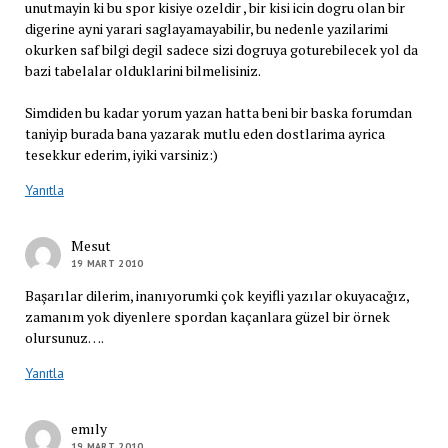
unutmayin ki bu spor kisiye ozeldir , bir kisi icin dogru olan bir
digerine ayni yarari saglayamayabilir, bu nedenle yazilarimi
okurken saf bilgi degil sadece sizi dogruya goturebilecek yol da
bazi tabelalar olduklarini bilmelisiniz.
Simdiden bu kadar yorum yazan hatta beni bir baska forumdan
taniyip burada bana yazarak mutlu eden dostlarima ayrica
tesekkur ederim, iyiki varsiniz:)
Yanıtla
Mesut
19 MART 2010
Başarılar dilerim, inanıyorumki çok keyifli yazılar okuyacağız,
zamanım yok diyenlere spordan kaçanlara güzel bir örnek
olursunuz….
Yanıtla
emıly
19 MART 2010