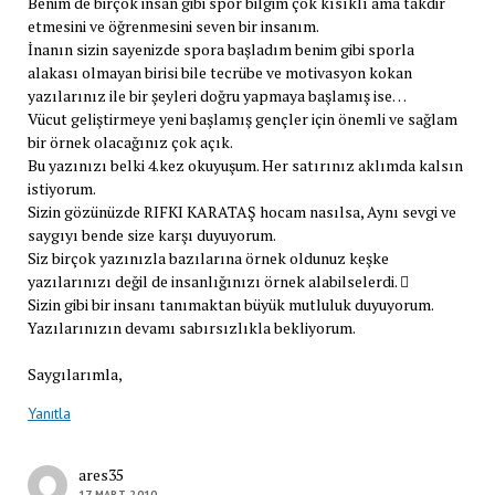
Benim de birçok insan gibi spor bilgim çok kısıklı ama takdir
etmesini ve öğrenmesini seven bir insanım.
İnanın sizin sayenizde spora başladım benim gibi sporla
alakası olmayan birisi bile tecrübe ve motivasyon kokan
yazılarınız ile bir şeyleri doğru yapmaya başlamış ise…
Vücut geliştirmeye yeni başlamış gençler için önemli ve sağlam
bir örnek olacağınız çok açık.
Bu yazınızı belki 4.kez okuyuşum. Her satırınız aklımda kalsın
istiyorum.
Sizin gözünüzde RIFKI KARATAŞ hocam nasılsa, Aynı sevgi ve
saygıyı bende size karşı duyuyorum.
Siz birçok yazınızla bazılarına örnek oldunuz keşke
yazılarınızı değil de insanlığınızı örnek alabilselerdi. 
Sizin gibi bir insanı tanımaktan büyük mutluluk duyuyorum.
Yazılarınızın devamı sabırsızlıkla bekliyorum.
Saygılarımla,
Yanıtla
ares35
17 MART 2010