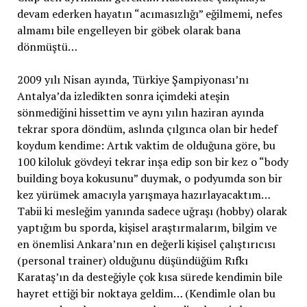
devam ederken hayatın “acımasızlığı” eğilmemi, nefes
almamı bile engelleyen bir göbek olarak bana
dönmüştü…
2009 yılı Nisan ayında, Türkiye Şampiyonası’nı
Antalya’da izledikten sonra içimdeki ateşin
sönmediğini hissettim ve aynı yılın haziran ayında
tekrar spora döndüm, aslında çılgınca olan bir hedef
koydum kendime: Artık vaktim de olduğuna göre, bu
100 kiloluk gövdeyi tekrar inşa edip son bir kez o “body
building boya kokusunu” duymak, o podyumda son bir
kez yürümek amacıyla yarışmaya hazırlayacaktım…
Tabii ki mesleğim yanında sadece uğraşı (hobby) olarak
yaptığım bu sporda, kişisel araştırmalarım, bilgim ve
en önemlisi Ankara’nın en değerli kişisel çalıştırıcısı
(personal trainer) olduğunu düşündüğüm Rıfkı
Karataş’ın da desteğiyle çok kısa sürede kendimin bile
hayret ettiği bir noktaya geldim… (Kendimle olan bu