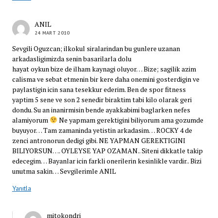
ANIL
24 MART 2010
Sevgili Oguzcan; ilkokul siralarindan bu gunlere uzanan
arkadasligimizda senin basarilarla dolu
hayat oykun bize de ilham kaynagi oluyor… Bize; sagilik azim
calisma ve sebat etmenin bir kere daha onemini gosterdigin ve
paylastigin icin sana tesekkur ederim. Ben de spor fitness
yaptim 5 sene ve son 2 senedir biraktim tabi kilo olarak geri
dondu. Su an inanirmisin bende ayakkabimi baglarken nefes
alamiyorum
Ne yapmam gerektigini biliyorum ama gozumde
buyuyor… Tam zamaninda yetistin arkadasim… ROCKY 4 de
zenci antronorun dedigi gibi. NE YAPMAN GEREKTIGINI
BILIYORSUN…. OYLEYSE YAP OZAMAN.. Siteni dikkatle takip
edecegim… Bayanlar icin farkli onerilerin kesinlikle vardir.. Bizi
unutma sakin… Sevgilerimle ANIL
Yanıtla
mitokondri