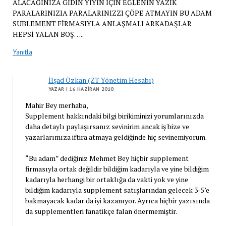
ALACAĞINIZA GİDİN YİYİN İÇİN EĞLENİN YAZIK
PARALARINIZIA PARALARINIZZI ÇÖPE ATMAYIN BU ADAM
SUBLEMENT FİRMASIYLA ANLAŞMALI ARKADAŞLAR
HEPSİ YALAN BOŞ…..
Yanıtla
İlşad Özkan (ZT Yönetim Hesabı)
YAZAR
| 16 HAZIRAN 2010
Mahir Bey merhaba,
Supplement hakkındaki bilgi birikiminizi yorumlarınızda
daha detaylı paylaşırsanız sevinirim ancak iş bize ve
yazarlarımıza iftira atmaya geldiğinde hiç sevinemiyorum.
“Bu adam” dediğiniz Mehmet Bey hiçbir supplement
firmasıyla ortak değildir bildiğim kadarıyla ve yine bildiğim
kadarıyla herhangi bir ortaklığa da vakti yok ve yine
bildiğim kadarıyla supplement satışlarından gelecek 3-5’e
bakmayacak kadar da iyi kazanıyor. Ayrıca hiçbir yazısında
da supplementleri fanatikçe falan önermemiştir.