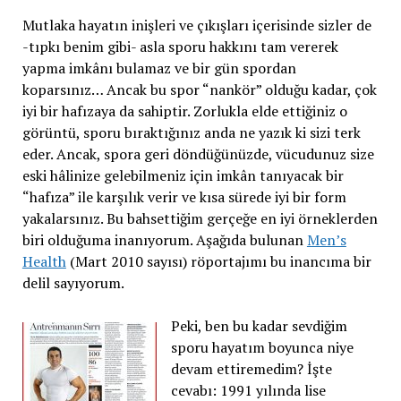
Mutlaka hayatın inişleri ve çıkışları içerisinde sizler de
-tıpkı benim gibi- asla sporu hakkını tam vererek
yapma imkânı bulamaz ve bir gün spordan
koparsınız… Ancak bu spor “nankör” olduğu kadar, çok
iyi bir hafızaya da sahiptir. Zorlukla elde ettiğiniz o
görüntü, sporu bıraktığınız anda ne yazık ki sizi terk
eder. Ancak, spora geri döndüğünüzde, vücudunuz size
eski hâlinize gelebilmeniz için imkân tanıyacak bir
“hafıza” ile karşılık verir ve kısa sürede iyi bir form
yakalarsınız. Bu bahsettiğim gerçeğe en iyi örneklerden
biri olduğuma inanıyorum. Aşağıda bulunan
Men’s
Health
(Mart 2010 sayısı) röportajımı bu inancıma bir
delil sayıyorum.
Peki, ben bu kadar sevdiğim
sporu hayatım boyunca niye
devam ettiremedim? İşte
cevabı: 1991 yılında lise