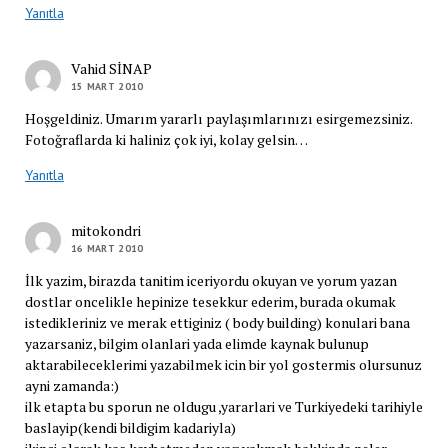
Yanıtla
Vahid SİNAP
15 MART 2010
Hoşgeldiniz. Umarım yararlı paylaşımlarınızı esirgemezsiniz.
Fotoğraflarda ki haliniz çok iyi, kolay gelsin…
Yanıtla
mitokondri
16 MART 2010
İlk yazim, birazda tanitim iceriyordu okuyan ve yorum yazan
dostlar oncelikle hepinize tesekkur ederim, burada okumak
istedikleriniz ve merak ettiginiz ( body building) konulari bana
yazarsaniz, bilgim olanlari yada elimde kaynak bulunup
aktarabileceklerimi yazabilmek icin bir yol gostermis olursunuz
ayni zamanda:)
ilk etapta bu sporun ne oldugu ,yararlari ve Turkiyedeki tarihiyle
baslayip(kendi bildigim kadariyla)