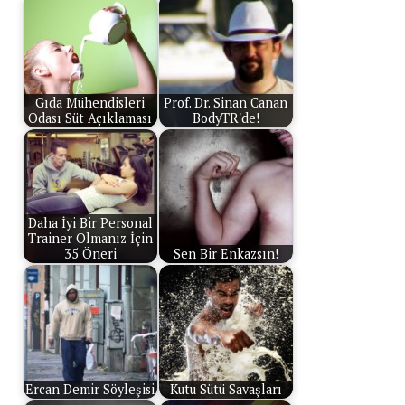
Gıda Mühendisleri
Prof. Dr. Sinan Canan
Odası Süt Açıklaması
BodyTR'de!
Daha İyi Bir Personal
Trainer Olmanız İçin
35 Öneri
Sen Bir Enkazsın!
Ercan Demir Söyleşisi
Kutu Sütü Savaşları