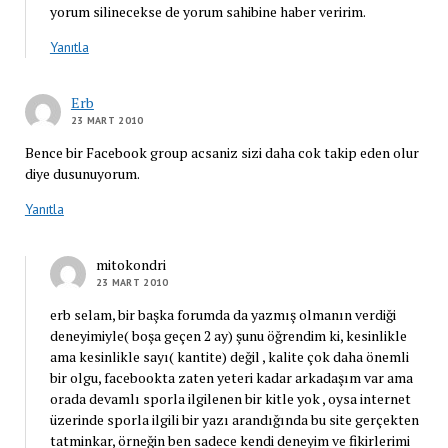
yorum silinecekse de yorum sahibine haber veririm.
Yanıtla
Erb
23 MART 2010
Bence bir Facebook group acsaniz sizi daha cok takip eden olur
diye dusunuyorum.
Yanıtla
mitokondri
23 MART 2010
erb selam, bir başka forumda da yazmış olmanın verdiği
deneyimiyle( boşa geçen 2 ay) şunu öğrendim ki, kesinlikle
ama kesinlikle sayı( kantite) değil , kalite çok daha önemli
bir olgu, facebookta zaten yeteri kadar arkadaşım var ama
orada devamlı sporla ilgilenen bir kitle yok , oysa internet
üzerinde sporla ilgili bir yazı arandığında bu site gerçekten
tatminkar, örneğin ben sadece kendi deneyim ve fikirlerimi