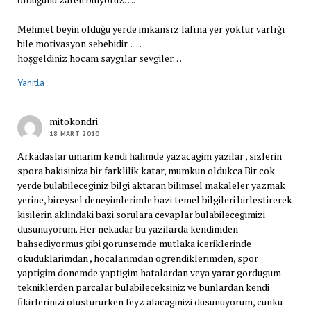
Mehmet beyin olduğu yerde imkansız lafına yer yoktur varlığı
bile motivasyon sebebidir……
hoşgeldiniz hocam saygılar sevgiler…
Yanıtla
mitokondri
18 MART 2010
Arkadaslar umarim kendi halimde yazacagim yazilar , sizlerin
spora bakisiniza bir farklilik katar, mumkun oldukca Bir cok
yerde bulabileceginiz bilgi aktaran bilimsel makaleler yazmak
yerine, bireysel deneyimlerimle bazi temel bilgileri birlestirerek
kisilerin aklindaki bazi sorulara cevaplar bulabilecegimizi
dusunuyorum. Her nekadar bu yazilarda kendimden
bahsediyormus gibi gorunsemde mutlaka iceriklerinde
okuduklarimdan , hocalarimdan ogrendiklerimden, spor
yaptigim donemde yaptigim hatalardan veya yarar gordugum
tekniklerden parcalar bulabileceksiniz ve bunlardan kendi
fikirlerinizi olustururken feyz alacaginizi dusunuyorum, cunku