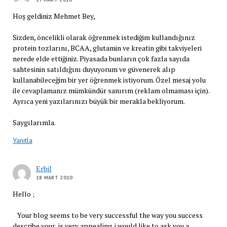
Hoş geldiniz Mehmet Bey,
Sizden, öncelikli olarak öğrenmek istediğim kullandığınız
protein tozlarını, BCAA, glutamin ve kreatin gibi takviyeleri
nerede elde ettiğiniz. Piyasada bunların çok fazla sayıda
sahtesinin satıldığını duyuyorum ve güvenerek alıp
kullanabileceğim bir yer öğrenmek istiyorum. Özel mesaj yolu
ile cevaplamanız mümkündür sanırım (reklam olmaması için).
Ayrıca yeni yazılarınızı büyük bir merakla bekliyorum.
Saygılarımla.
Yanıtla
Erbil
18 MART 2010
Hello ;
Your blog seems to be very successful the way you success
describe your is very appealing. i would like to ask you a