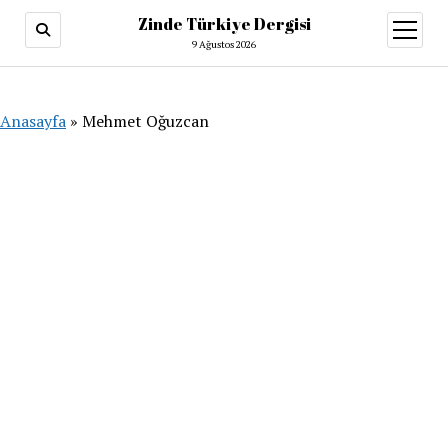
Zinde Türkiye Dergisi
menüy
aç
9 Ağustos 2026
Anasayfa
»
Mehmet Oğuzcan