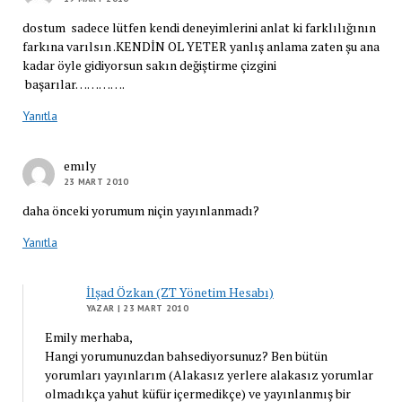
dostum sadece lütfen kendi deneyimlerini anlat ki farklılığının
farkına varılsın .KENDİN OL YETER yanlış anlama zaten şu ana
kadar öyle gidiyorsun sakın değiştirme çizgini
başarılar………….
Yanıtla
emıly
23 MART 2010
daha önceki yorumum niçin yayınlanmadı?
Yanıtla
İlşad Özkan (ZT Yönetim Hesabı)
YAZAR
| 23 MART 2010
Emily merhaba,
Hangi yorumunuzdan bahsediyorsunuz? Ben bütün
yorumları yayınlarım (Alakasız yerlere alakasız yorumlar
olmadıkça yahut küfür içermedikçe) ve yayınlanmış bir