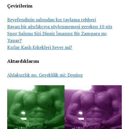
Çevirilerim
Beyefendinin salondan kız tavlama rehberi
Bayan bir ağırlıkçıya söylenmemesi gereken 10 söz
Spor Salonu Sizi Dinsiz İmansız Bir Zampara mı
Yapar?
Kızlar Kaslı Erkekleri Sever mi?
Aktardıklarım
Ahlaksızlık mı, Gereklilik mi: Doping