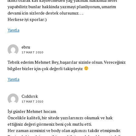
ikinci olarak kas kaybetmeden yag yakmak hakkinda neler
yapabiliriz bunlar hakkinda yazmayi planliyorum, umarim
devami icin sizlerde destek olursunuz….
Herkese iyi sporlar:)
Yanıtla
ebru
17 MART 2010
Tebrik ederim Mehmet Bey, başarılar sizinle olsun. Vereceğiniz
bilgiler bizler için çok değerli takipteyiz
Yanıtla
Cıddırık
17 MART 2010
İyi günler Mehmet hocam
Öncelikle kaliteli, bir sitede yazılarınızı okumak ve hak
ettiğiniz değeri görmeniz beni çok mutlu etti.
Her zaman azminizi ve body olan aşkınızı takdir etmişimdir.