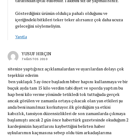
tarafından iptal edilebilir. Takibini siz de yapmalısınız.
Gösterdiğiniz ürünün oldukça pahalı olduğunu ve
içeriğindeki bitkileri teker teker alırsanız çok daha ucuza
geleceğini söylemeliyim.
Yanıtla
YUSUF HIRÇIN
7 AĞUSTOS 2010
sitenize yaptığınız açıklamalardan ve uyarılardan dolayı çok
teşekkür ederim
ben yaklaşık 3 ay önce başladım biber hapını kullanmaya ve bir
buçuk ayda tam 15 kilo verdim tabi diyet ve sporda yaptım bu
hap beni kilo verme yönünde tetikledi tok tuttuğuda gerçek
ancak görülen ve zamanla ortaya çıkacak olan yan etkileri şu
anda beni inanılmaz korkutuyor. ilk gördüğüm ya etkisi
kabızlık, tansiyon düzensizlikleri de son zamanlarda çıkmaya
başlamıştı ancak 2 gün önce habertürk gazetesinde okuduğum 2
kardeşimizin hayatlarını kaybettiğini belirten haber
uykularımın kaçmasına sebep oldu tüm arkadaşlarıma