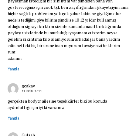
paylaşmak istediğim bir sıkıntım var şimdiden bana yön
göstereceğiniz için çook tşk ben zayıflığımdan şikayetçiyim ama
hiçbir sağlık problemim yok çok şukur lakin ne giydiğim olur
nede istediğimi giye bilirim şimdi ise 10 12 yıldır kullanmış
olduğum sigrayı bırktım sizinle zamanla nasıl bırktığımıda
paylaşır sizlerinde bu mutluluğu yaşamanızı isterim neyse
gelelim sıkıntıma kilo alamıyorum arkadalşar bana yardım
edin netteki hiç bir ürüne inan mıyorum tavsiyenizi beklerim
rum:
adamm
Yanıtla
gcakay
31 EKIM 2011
gerçekten bodytr ailesine teşekkürler bizi bu konuda
aydınlattığı için iyi ki varsınız
Yanıtla
Gulsah