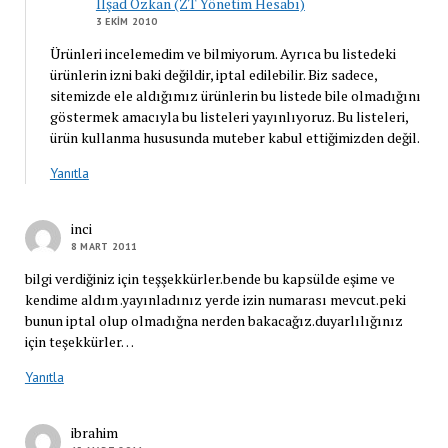
İlşad Özkan (ZT Yönetim Hesabı)
3 EKIM 2010
Ürünleri incelemedim ve bilmiyorum. Ayrıca bu listedeki
ürünlerin izni baki değildir, iptal edilebilir. Biz sadece,
sitemizde ele aldığımız ürünlerin bu listede bile olmadığını
göstermek amacıyla bu listeleri yayınlıyoruz. Bu listeleri,
ürün kullanma hususunda muteber kabul ettiğimizden değil.
Yanıtla
inci
8 MART 2011
bilgi verdiğiniz için teşşekkürler.bende bu kapsülde eşime ve
kendime aldım .yayınladınız yerde izin numarası mevcut.peki
bunun iptal olup olmadığna nerden bakacağız.duyarlılığınız
için teşekkürler…
Yanıtla
ibrahim