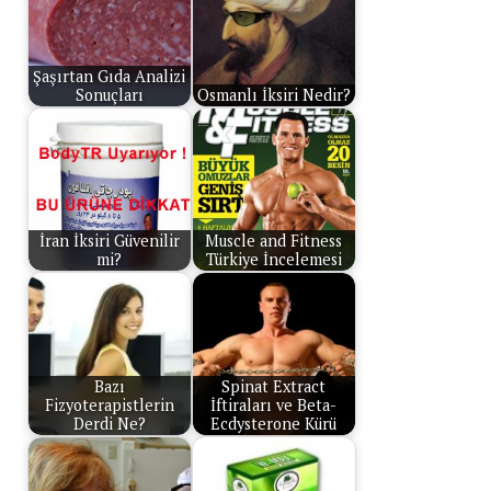
Şaşırtan Gıda Analizi
Sonuçları
Osmanlı İksiri Nedir?
İran İksiri Güvenilir
Muscle and Fitness
mi?
Türkiye İncelemesi
Bazı
Spinat Extract
Fizyoterapistlerin
İftiraları ve Beta-
Derdi Ne?
Ecdysterone Kürü