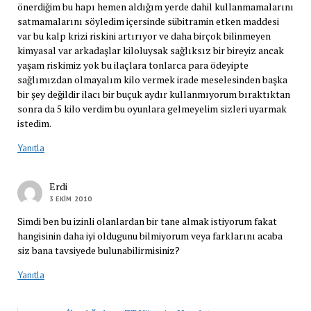
önerdiğim bu hapı hemen aldığım yerde dahil kullanmamalarını
satmamalarını söyledim içersinde sübitramin etken maddesi
var bu kalp krizi riskini artırıyor ve daha birçok bilinmeyen
kimyasal var arkadaşlar kiloluysak sağlıksız bir bireyiz ancak
yaşam riskimiz yok bu ilaçlara tonlarca para ödeyipte
sağlımızdan olmayalım kilo vermek irade meselesinden başka
bir şey değildir ilacı bir buçuk aydır kullanmıyorum bıraktıktan
sonra da 5 kilo verdim bu oyunlara gelmeyelim sizleri uyarmak
istedim.
Yanıtla
Erdi
3 EKIM 2010
Simdi ben bu izinli olanlardan bir tane almak istiyorum fakat
hangisinin daha iyi oldugunu bilmiyorum veya farklarını acaba
siz bana tavsiyede bulunabilirmisiniz?
Yanıtla