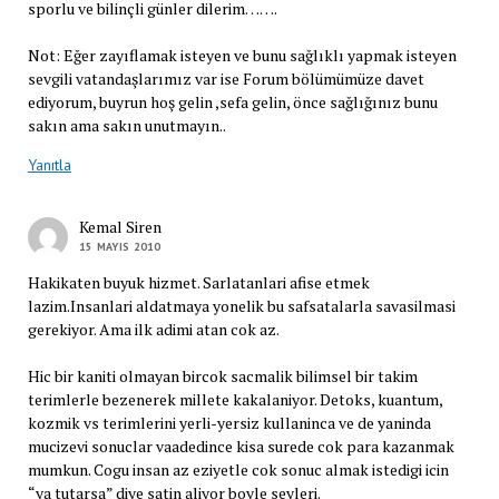
sporlu ve bilinçli günler dilerim…….
Not: Eğer zayıflamak isteyen ve bunu sağlıklı yapmak isteyen
sevgili vatandaşlarımız var ise Forum bölümümüze davet
ediyorum, buyrun hoş gelin ,sefa gelin, önce sağlığınız bunu
sakın ama sakın unutmayın..
Yanıtla
Kemal Siren
15 MAYIS 2010
Hakikaten buyuk hizmet. Sarlatanlari afise etmek
lazim.Insanlari aldatmaya yonelik bu safsatalarla savasilmasi
gerekiyor. Ama ilk adimi atan cok az.
Hic bir kaniti olmayan bircok sacmalik bilimsel bir takim
terimlerle bezenerek millete kakalaniyor. Detoks, kuantum,
kozmik vs terimlerini yerli-yersiz kullaninca ve de yaninda
mucizevi sonuclar vaadedince kisa surede cok para kazanmak
mumkun. Cogu insan az eziyetle cok sonuc almak istedigi icin
“ya tutarsa” diye satin aliyor boyle seyleri.