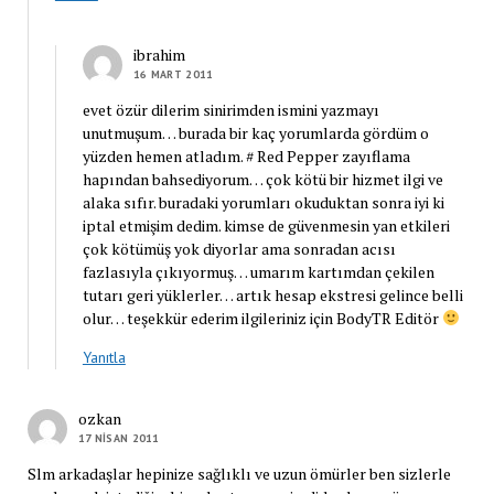
ibrahim
16 MART 2011
evet özür dilerim sinirimden ismini yazmayı
unutmuşum… burada bir kaç yorumlarda gördüm o
yüzden hemen atladım. # Red Pepper zayıflama
hapından bahsediyorum… çok kötü bir hizmet ilgi ve
alaka sıfır. buradaki yorumları okuduktan sonra iyi ki
iptal etmişim dedim. kimse de güvenmesin yan etkileri
çok kötümüş yok diyorlar ama sonradan acısı
fazlasıyla çıkıyormuş… umarım kartımdan çekilen
tutarı geri yüklerler… artık hesap ekstresi gelince belli
olur… teşekkür ederim ilgileriniz için BodyTR Editör
Yanıtla
ozkan
17 NISAN 2011
Slm arkadaşlar hepinize sağlıklı ve uzun ömürler ben sizlerle