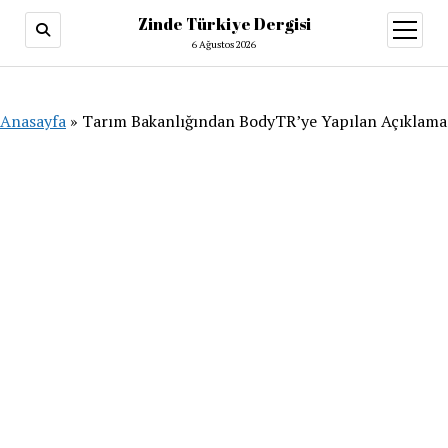
Zinde Türkiye Dergisi
menüy
aç
6 Ağustos 2026
Anasayfa
»
Tarım Bakanlığından BodyTR’ye Yapılan Açıklama