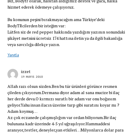
Biz, Bodytr olarak, halktan aldığımız destek ve gücü, halka
hizmet ederek ödemeye çalışıyoruz.
Bu konunun peşini bırakmayacağım ama Türkiye’deki
BodyTRcilerden bir isteğim var:
Lütfen siz de red pepper hakkında yazdığım yazının sonundaki
şikâyet metnini ücretsiz 174 hattına iletin ya da ilgili bakanlığa
veya savcılığa dilekçe yazın.
Yanıtla
izzet
19 MAYIS 2010
Allah razı olsun sizden.Ben bu tür ürünleri görünce resmen
çileden çıkıyorum.Dermana diyor adam al sana mucize bi ilaç
her derde deva.O kırmızı suratlı bir adam var onu boğasım
geliyor.Yahu insan ilacın üzerine turp gibi suratını koyar mı ?
Adam koymuş…
Az çok eczanede çalışmışlığım var ordan biliyorum.Bir ilaç
bulunana kadr üzerinde 4-5 yıl uğraşılıyor.Hammaddesi
aranıyor,testler, deneyler,yan etkileri…Milyonlarca dolar para