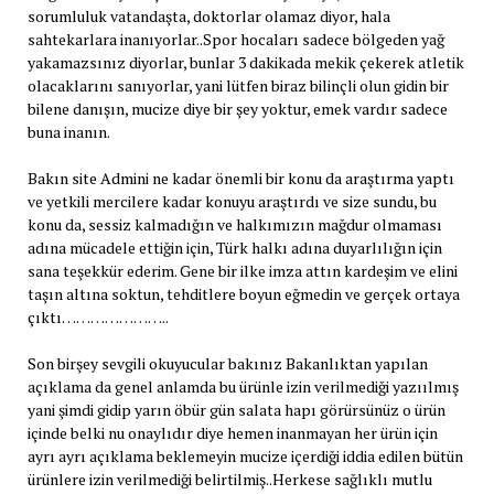
sorumluluk vatandaşta, doktorlar olamaz diyor, hala
sahtekarlara inanıyorlar..Spor hocaları sadece bölgeden yağ
yakamazsınız diyorlar, bunlar 3 dakikada mekik çekerek atletik
olacaklarını sanıyorlar, yani lütfen biraz bilinçli olun gidin bir
bilene danışın, mucize diye bir şey yoktur, emek vardır sadece
buna inanın.
Bakın site Admini ne kadar önemli bir konu da araştırma yaptı
ve yetkili mercilere kadar konuyu araştırdı ve size sundu, bu
konu da, sessiz kalmadığın ve halkımızın mağdur olmaması
adına mücadele ettiğin için, Türk halkı adına duyarlılığın için
sana teşekkür ederim. Gene bir ilke imza attın kardeşim ve elini
taşın altına soktun, tehditlere boyun eğmedin ve gerçek ortaya
çıktı…………………..
Son birşey sevgili okuyucular bakınız Bakanlıktan yapılan
açıklama da genel anlamda bu ürünle izin verilmediği yazıılmış
yani şimdi gidip yarın öbür gün salata hapı görürsünüz o ürün
içinde belki nu onaylıdır diye hemen inanmayan her ürün için
ayrı ayrı açıklama beklemeyin mucize içerdiği iddia edilen bütün
ürünlere izin verilmediği belirtilmiş..Herkese sağlıklı mutlu