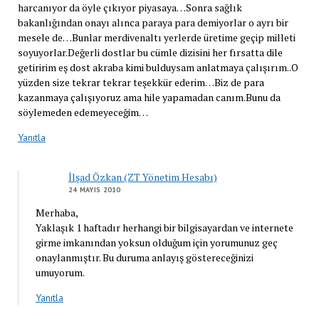
harcanıyor da öyle çıkıyor piyasaya…Sonra sağlık
bakanlığından onayı alınca paraya para demiyorlar o ayrı bir
mesele de…Bunlar merdivenaltı yerlerde üretime geçip milleti
soyuyorlar.Değerli dostlar bu cümle dizisini her fırsatta dile
getiririm eş dost akraba kimi bulduysam anlatmaya çalışırım..O
yüzden size tekrar tekrar teşekkür ederim…Biz de para
kazanmaya çalışıyoruz ama hile yapamadan canım.Bunu da
söylemeden edemeyeceğim…
Yanıtla
İlşad Özkan (ZT Yönetim Hesabı)
24 MAYIS 2010
Merhaba,
Yaklaşık 1 haftadır herhangi bir bilgisayardan ve internete
girme imkanından yoksun olduğum için yorumunuz geç
onaylanmıştır. Bu duruma anlayış göstereceğinizi
umuyorum.
Yanıtla