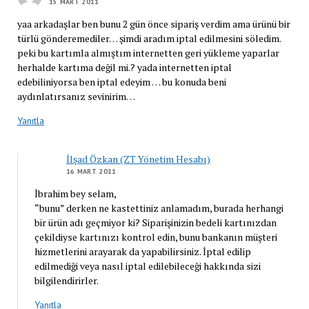
15 MART 2011
yaa arkadaşlar ben bunu 2 gün önce sipariş verdim ama ürünü bir
türlü gönderemediler… şimdi aradım iptal edilmesini söledim.
peki bu kartımla almıştım internetten geri yükleme yaparlar
herhalde kartıma değil mi.? yada internetten iptal
edebiliniyorsa ben iptal edeyim … bu konuda beni
aydınlatırsanız sevinirim…
Yanıtla
İlşad Özkan (ZT Yönetim Hesabı)
16 MART 2011
İbrahim bey selam,
“bunu” derken ne kastettiniz anlamadım, burada herhangi
bir ürün adı geçmiyor ki? Siparişinizin bedeli kartınızdan
çekildiyse kartınızı kontrol edin, bunu bankanın müşteri
hizmetlerini arayarak da yapabilirsiniz. İptal edilip
edilmediği veya nasıl iptal edilebileceği hakkında sizi
bilgilendirirler.
Yanıtla