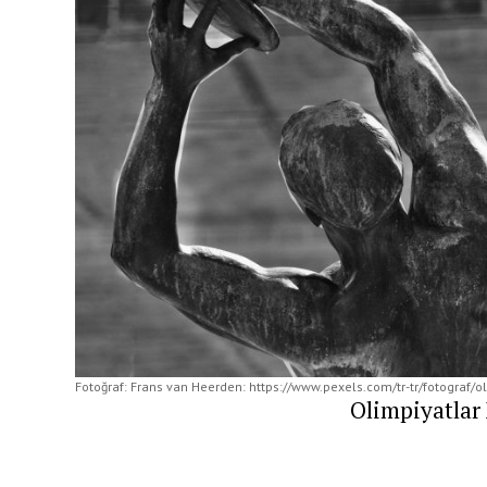
Fotoğraf: Frans van Heerden: https://www.pexels.com/tr-tr/fotograf/o
Olimpiyatlar