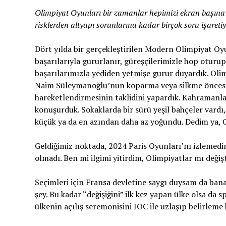
Olimpiyat Oyunları bir zamanlar hepimizi ekran başına k
risklerden altyapı sorunlarına kadar birçok soru işareti
Dört yılda bir gerçekleştirilen Modern Olimpiyat Oyun
başarılarıyla gururlanır, güreşçilerimizle hop oturu
başarılarımızla yediden yetmişe gurur duyardık. Olim
Naim Süleymanoğlu’nun koparma veya silkme öncesi 
hareketlendirmesinin taklidini yapardık. Kahramanla
konuşurduk. Sokaklarda bir sürü yeşil bahçeler vardı,
küçük ya da en azından daha az yoğundu. Dedim ya, O
Geldiğimiz noktada, 2024 Paris Oyunları’nı izlemedim
olmadı. Ben mi ilgimi yitirdim, Olimpiyatlar mı değişt
Seçimleri için Fransa devletine saygı duysam da bana 
şey. Bu kadar “değişiğini” ilk kez yapan ülke olsa da s
ülkenin açılış seremonisini IOC ile uzlaşıp belirleme