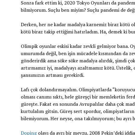
Sonra fark ettim ki, 2020 Tokyo Oyunları da pandemi
bilmiyorum. Suçlu ben miyim? Suçlu pandemi de deği
Derken, her ne kadar madalya karnemiz biraz kötü ol
kötü biraz takip ettiğimi hatırladım. Ha, demek ki
Olimpik oyunlar eskisi kadar zevkli gelmiyor bana. O
umurumda değil, ben işin mücadele kısmından da zev
gönderirdik ama söke söke madalya alırdık, şimdi çok
artırmamız iyi, madalyayı azaltmamız kötü. Üstelik, 
şansımızın artması gerekirdi.
Lafı çok dolandırmayalım. Olimpiyatlarda “koruyuculu
olması canımı sıktı, hele güreşçi bir memleketin ferdi 
güreşte. Fakat en sonunda Avrupalılar daha çok madal
kurtulalım gitsin. Güreş sert spordur, olimpiyatların
bilemiyorum. Her neyse, ona takılmıyorum; bu ayrı b
Doping
olayı da ayrı bir mevzu. 2008 Pekin’deki iddi