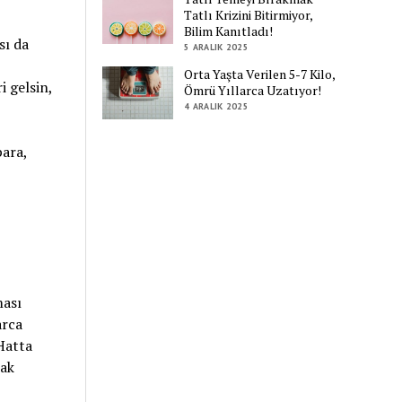
Tatlı Krizini Bitirmiyor,
Bilim Kanıtladı!
sı da
5 ARALIK 2025
Orta Yaşta Verilen 5-7 Kilo,
i gelsin,
Ömrü Yıllarca Uzatıyor!
4 ARALIK 2025
para,
ması
arca
Hatta
mak