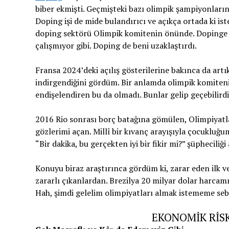
biber ekmişti. Geçmişteki bazı olimpik şampiyonların
Doping işi de mide bulandırıcı ve açıkça ortada ki ist
doping sektörü Olimpik komitenin önünde. Dopinge ka
çalışmıyor gibi. Doping de beni uzaklaştırdı.
Fransa 2024’deki açılış gösterilerine bakınca da artı
indirgendiğini gördüm. Bir anlamda olimpik komitenin
endişelendiren bu da olmadı. Bunlar gelip geçebilirdi
2016 Rio sonrası borç batağına gömülen, Olimpiyatla
gözlerimi açan. Millî bir kıvanç arayışıyla çocukluğ
“Bir dakika, bu gerçekten iyi bir fikir mi?” şüpheciliği 
Konuyu biraz araştırınca gördüm ki, zarar eden ilk ve
zararlı çıkanlardan. Brezilya 20 milyar dolar harca
Hah, şimdi gelelim olimpiyatları almak istememe se
EKONOMİK RİS