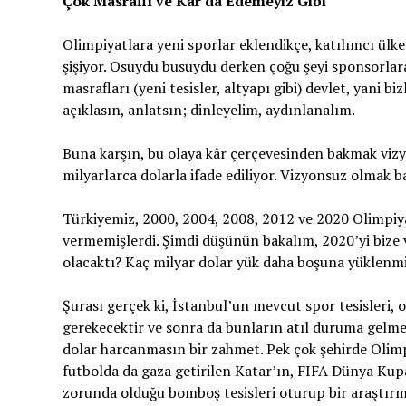
Çok Masraflı ve Kâr da Edemeyiz Gibi
Olimpiyatlara yeni sporlar eklendikçe, katılımcı ülk
şişiyor. Osuydu busuydu derken çoğu şeyi sponsorla
masrafları (yeni tesisler, altyapı gibi) devlet, yani b
açıklasın, anlatsın; dinleyelim, aydınlanalım.
Buna karşın, bu olaya kâr çerçevesinden bakmak vizy
milyarlarca dolarla ifade ediliyor. Vizyonsuz olmak 
Türkiyemiz, 2000, 2004, 2008, 2012 ve 2020 Olimpiya
vermemişlerdi. Şimdi düşünün bakalım, 2020’yi bize 
olacaktı? Kaç milyar dolar yük daha boşuna yüklenmi
Şurası gerçek ki, İstanbul’un mevcut spor tesisleri, o
gerekecektir ve sonra da bunların atıl duruma gelmey
dolar harcanmasın bir zahmet. Pek çok şehirde Olimp
futbolda da gaza getirilen Katar’ın, FIFA Dünya Kup
zorunda olduğu bomboş tesisleri oturup bir araştırm