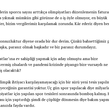
elerin sporcu sayısı arttıkça olimpiyatları düzenlemenin fatura
ra yıkmak mümkün gibi görünse de o iş öyle olmuyor, en büyük
izler, bizim vergilerimiz karşılamak zorunda. Kâr ederiz diyen ber
onsuzluktur diyene orada bir dur derim. Çünkü bahsettiğimiz 
başka, parasız olmak başkadır ve biz parasız durumdayız.
tlar’ına ev sahipliği yapmak için aday olmuştu ama bize
vermiş olsalardı ve pandemi krizinde piyango bize vursaydı ne
ş olacaktık?
limpik ihtiyacı karşılayamayacağı için bir sürü yeni tesis yapıl
eceğinin garantisi yoktur. Üç gün spor yapılacak diye milyarl
iyatlar için yapılan spor tesisleri sonrasında bomboş kalmış. 
ası için yaptırdığı şimdi de çöplüğe dönmesin diye bakım yap
anızda fayda vardır.