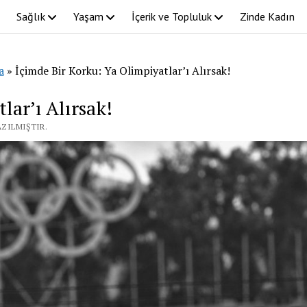
Sağlık
Yaşam
İçerik ve Topluluk
Zinde Kadın
a
»
İçimde Bir Korku: Ya Olimpiyatlar’ı Alırsak!
lar’ı Alırsak!
AZILMIŞTIR.