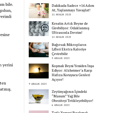
um bile.
Dakikada Sadece +14 Adım
At, Yaşlanmayı Yavaşlat!
pılsın,
11 ARALIK 2025
verimli
Kreatin Artık Beyne de
Girebiliyor: Odaklanmış
Ultrasonla Devrim!
yesine
11 ARALIK 2025
Bağırsak Mikropların
Lifleri Ekstra Kaloriye
Çevirebilir
9 ARALIK 2025
n yerini
Koşmak Beyni Yeniden İnşa
Ediyor: Alzheimer’a Karşı
Hafıza Koruyucu Genleri
Açıyor!
şten
9 ARALIK 2025
patmış.
Zeytinyağının İçindeki
“Masum” Yağ Bile
Obeziteyi Tetikleyebiliyor!
6 ARALIK 2025
Tatlı Yemeyi Bırakmak