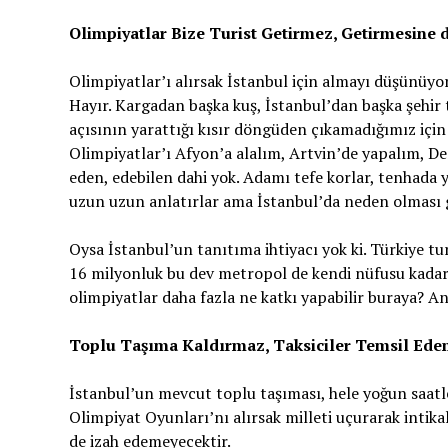
Olimpiyatlar Bize Turist Getirmez, Getirmesine d
Olimpiyatlar’ı alırsak İstanbul için almayı düşünüy
Hayır. Kargadan başka kuş, İstanbul’dan başka şehir
açısının yarattığı kısır döngüden çıkamadığımız için
Olimpiyatlar’ı Afyon’a alalım, Artvin’de yapalım, De
eden, edebilen dahi yok. Adamı tefe korlar, tenhada
uzun uzun anlatırlar ama İstanbul’da neden olması g
Oysa İstanbul’un tanıtıma ihtiyacı yok ki. Türkiye tu
16 milyonluk bu dev metropol de kendi nüfusu kadar tu
olimpiyatlar daha fazla ne katkı yapabilir buraya? Anl
Toplu Taşıma Kaldırmaz, Taksiciler Temsil Edem
İstanbul’un mevcut toplu taşıması, hele yoğun saatle
Olimpiyat Oyunları’nı alırsak milleti uçurarak intika
de izah edemeyecektir.