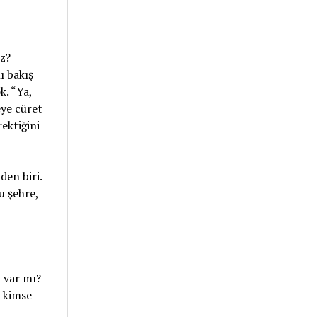
uz?
ı bakış
k. “Ya,
eye cüret
ektiğini
den biri.
u şehre,
 var mı?
i kimse