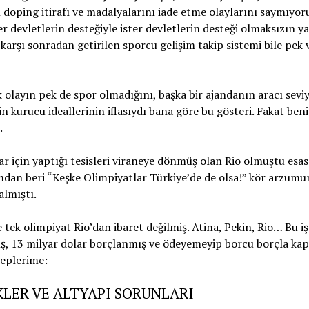
 doping itirafı ve madalyalarını iade etme olaylarını saymıyor
er devletlerin desteğiyle ister devletlerin desteği olmaksızın ya
rşı sonradan getirilen sporcu gelişim takip sistemi bile pek 
k olayın pek de spor olmadığını, başka bir ajandanın aracı sevi
 kurucu ideallerinin iflasıydı bana göre bu gösteri. Fakat beni
.
r için yaptığı tesisleri viraneye dönmüş olan Rio olmuştu esas
umdan beri “Keşke Olimpiyatlar Türkiye’de de olsa!” kör arzumu
almıştı.
 tek olimpiyat Rio’dan ibaret değilmiş. Atina, Pekin, Rio… Bu i
mış, 13 milyar dolar borçlanmış ve ödeyemeyip borcu borçla ka
beplerime:
KLER VE ALTYAPI SORUNLARI