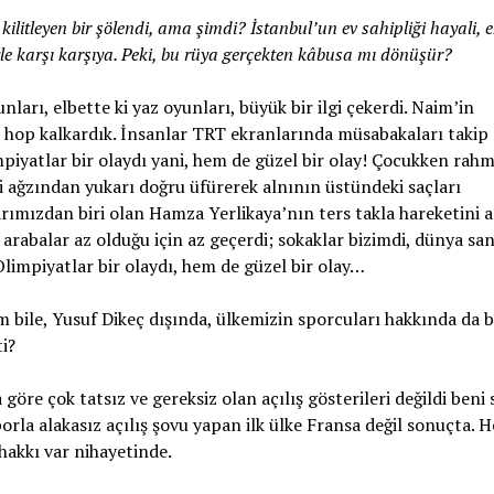
ilitleyen bir şölendi, ama şimdi? İstanbul’un ev sahipliği hayali,
yle karşı karşıya. Peki, bu rüya gerçekten kâbusa mı dönüşür?
ları, elbette ki yaz oyunları, büyük bir ilgi çekerdi. Naim’in
p hop kalkardık. İnsanlar TRT ekranlarında müsabakaları takip 
piyatlar bir olaydı yani, hem de güzel bir olay! Çocukken rahm
ağzından yukarı doğru üfürerek alnının üstündeki saçları
rımızdan biri olan Hamza Yerlikaya’nın ters takla hareketini 
 arabalar az olduğu için az geçerdi; sokaklar bizimdi, dünya sa
limpiyatlar bir olaydı, hem de güzel bir olay…
 bile, Yusuf Dikeç dışında, ülkemizin sporcuları hakkında da b
i?
göre çok tatsız ve gereksiz olan açılış gösterileri değildi beni
porla alakasız açılış şovu yapan ilk ülke Fransa değil sonuçta. H
 hakkı var nihayetinde.