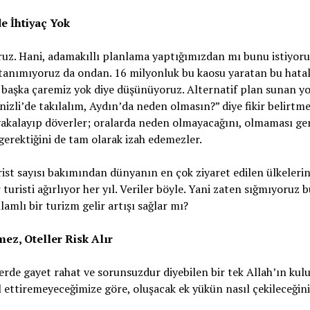
e İhtiyaç Yok
oruz. Hani, adamakıllı planlama yaptığımızdan mı bunu istiyor
 tanımıyoruz da ondan. 16 milyonluk bu kaosu yaratan bu hatal
 başka çaremiz yok diye düşünüyoruz. Alternatif plan sunan yo
nizli’de takılalım, Aydın’da neden olmasın?” diye fikir belirtm
 yakalayıp döverler; oralarda neden olmayacağını, olmaması ger
erektiğini de tam olarak izah edemezler.
rist sayısı bakımından dünyanın en çok ziyaret edilen ülkelerin
risti ağırlıyor her yıl. Veriler böyle. Yani zaten sığmıyoruz b
amlı bir turizm gelir artışı sağlar mı?
ez, Oteller Risk Alır
rde gayet rahat ve sorunsuzdur diyebilen bir tek Allah’ın kulu
l ettiremeyeceğimize göre, oluşacak ek yükün nasıl çekileceğin