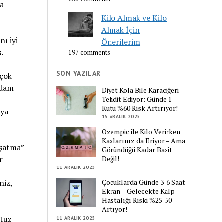
da
Kilo Almak ve Kilo
Almak İçin
ı iyi
Önerilerim
.
197 comments
SON YAZILAR
 çok
adam
Diyet Kola Bile Karaciğeri
Tehdit Ediyor: Günde 1
Kutu %60 Risk Artırıyor!
lya
15 ARALIK 2025
Ozempic ile Kilo Verirken
Kaslarınız da Eriyor – Ama
uşatma”
Göründüğü Kadar Basit
Değil!
r
11 ARALIK 2025
Çocuklarda Günde 3-6 Saat
niz,
Ekran = Gelecekte Kalp
Hastalığı Riski %25-50
Artıyor!
 tuz
11 ARALIK 2025