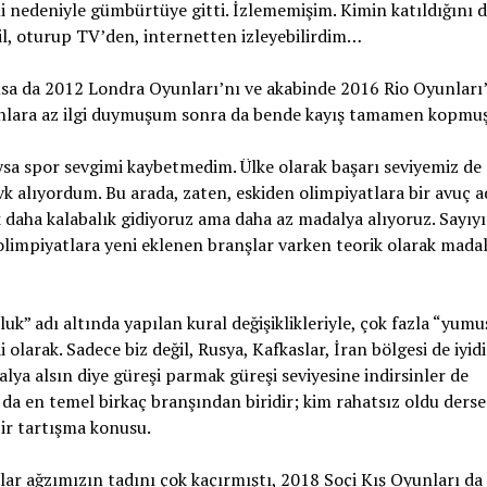
 nedeniyle gümbürtüye gitti. İzlememişim. Kimin katıldığını 
l, oturup TV’den, internetten izleyebilirdim…
sa da 2012 Londra Oyunları’nı ve akabinde 2016 Rio Oyunları’n
 bunlara az ilgi duymuşum sonra da bende kayış tamamen kopmuş
ysa spor sevgimi kaybetmedim. Ülke olarak başarı seviyemiz de
k alıyordum. Bu arada, zaten, eskiden olimpiyatlara bir avuç 
 daha kalabalık gidiyoruz ama daha az madalya alıyoruz. Sayıyı
olimpiyatlara yeni eklenen branşlar varken teorik olarak mada
k” adı altında yapılan kural değişiklikleriyle, çok fazla “yum
olarak. Sadece biz değil, Rusya, Kafkaslar, İran bölgesi de iyidi
ya alsın diye güreşi parmak güreşi seviyesine indirsinler de
 da en temel birkaç branşından biridir; kim rahatsız oldu derse
ir tartışma konusu.
alar ağzımızın tadını çok kaçırmıştı, 2018 Soçi Kış Oyunları da