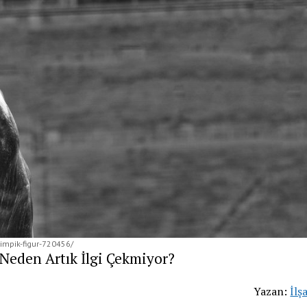
limpik-figur-720456/
 Neden Artık İlgi Çekmiyor?
Yazan:
İlş