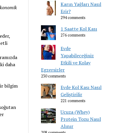
Karın Yağları Nasıl
 ekonomik
Erir?
294 comments
1 Saatte Kol Kası
276 comments
eder,
etli
Evde
Yapabileceğiniz
aramızda
Etkili ve Kolay
nki daha
Egzersizler
230 comments
ir bilgim
Evde Kol Kası Nasıl
Geliştirilir
221 comments
 soğutan
Ucuza (Whey)
er
Protein Tozu Nasıl
Alınır
208 comments