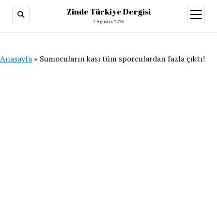
Zinde Türkiye Dergisi
menüy
aç
7 Ağustos 2026
Anasayfa
»
Sumocuların kası tüm sporculardan fazla çıktı!