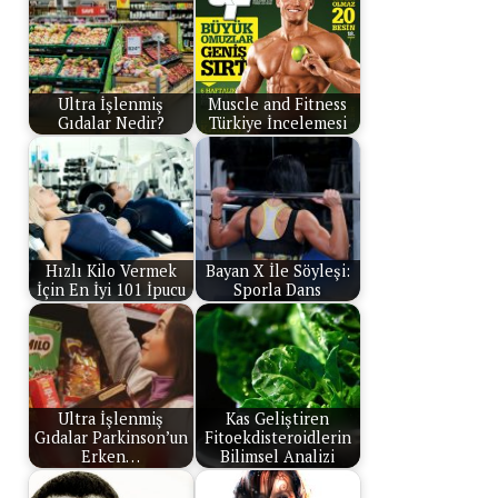
Ultra İşlenmiş
Muscle and Fitness
Gıdalar Nedir?
Türkiye İncelemesi
Hızlı Kilo Vermek
Bayan X İle Söyleşi:
İçin En İyi 101 İpucu
Sporla Dans
Ultra İşlenmiş
Kas Geliştiren
Gıdalar Parkinson’un
Fitoekdisteroidlerin
Erken…
Bilimsel Analizi