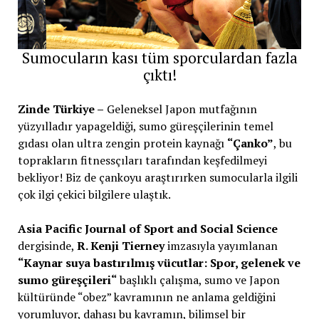
Sumocuların kası tüm sporculardan fazla
çıktı!
Zinde Türkiye –
Geleneksel Japon mutfağının
yüzyılladır yapageldiği, sumo güreşçilerinin temel
gıdası olan ultra zengin protein kaynağı
“Çanko”
, bu
toprakların fitnessçıları tarafından keşfedilmeyi
bekliyor! Biz de çankoyu araştırırken sumocularla ilgili
çok ilgi çekici bilgilere ulaştık.
Asia Pacific Journal of Sport and Social Science
dergisinde,
R. Kenji Tierney
imzasıyla yayımlanan
“Kaynar suya bastırılmış vücutlar: Spor, gelenek ve
sumo güreşçileri“
başlıklı çalışma, sumo ve Japon
kültüründe “obez” kavramının ne anlama geldiğini
yorumluyor, dahası bu kavramın, bilimsel bir