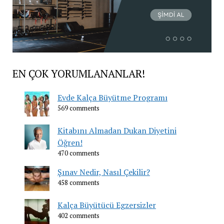
EN ÇOK YORUMLANANLAR!
Evde Kalça Büyütme Programı
569 comments
Kitabını Almadan Dukan Diyetini
Öğren!
470 comments
Şınav Nedir, Nasıl Çekilir?
458 comments
Kalça Büyütücü Egzersizler
402 comments