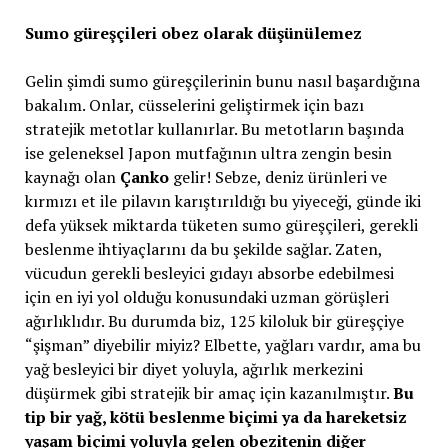
Sumo güreşçileri obez olarak düşünülemez
Gelin şimdi sumo güreşçilerinin bunu nasıl başardığına
bakalım. Onlar, cüsselerini geliştirmek için bazı
stratejik metotlar kullanırlar. Bu metotların başında
ise geleneksel Japon mutfağının ultra zengin besin
kaynağı olan
Çanko
gelir! Sebze, deniz ürünleri ve
kırmızı et ile pilavın karıştırıldığı bu yiyeceği, günde iki
defa yüksek miktarda tüketen sumo güreşçileri, gerekli
beslenme ihtiyaçlarını da bu şekilde sağlar. Zaten,
vücudun gerekli besleyici gıdayı absorbe edebilmesi
için en iyi yol olduğu konusundaki uzman görüşleri
ağırlıklıdır. Bu durumda biz, 125 kiloluk bir güreşçiye
“şişman” diyebilir miyiz? Elbette, yağları vardır, ama bu
yağ besleyici bir diyet yoluyla, ağırlık merkezini
düşürmek gibi stratejik bir amaç için kazanılmıştır.
Bu
tip bir yağ, kötü beslenme biçimi ya da hareketsiz
yaşam biçimi yoluyla gelen obezitenin diğer