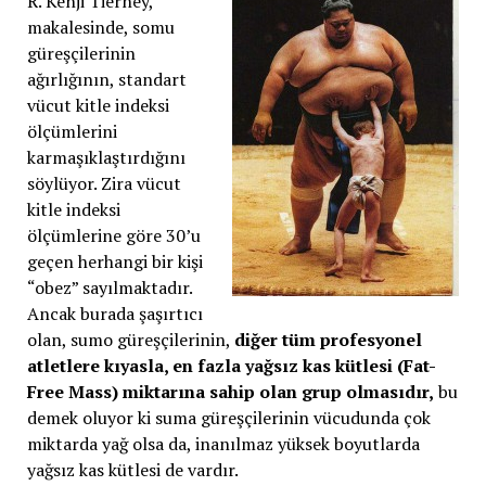
R. Kenji Tierney,
makalesinde, somu
güreşçilerinin
ağırlığının, standart
vücut kitle indeksi
ölçümlerini
karmaşıklaştırdığını
söylüyor. Zira vücut
kitle indeksi
ölçümlerine göre 30’u
geçen herhangi bir kişi
“obez” sayılmaktadır.
Ancak burada şaşırtıcı
olan, sumo güreşçilerinin,
diğer tüm profesyonel
atletlere kıyasla, en fazla yağsız kas kütlesi (Fat-
Free Mass) miktarına sahip olan grup olmasıdır,
bu
demek oluyor ki suma güreşçilerinin vücudunda çok
miktarda yağ olsa da, inanılmaz yüksek boyutlarda
yağsız kas kütlesi de vardır.