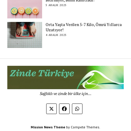
5 ARALIK 2025
Orta Yaşta Verilen 5-7 Kilo, Ömrü Yıllarca
Uzatıyor!
4 ARALIK 2025
Zi
Tü
De
Sağlıklı ve zinde bir ülke için...
Mission News Theme
by Compete Themes.