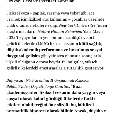
Fiziksel Ceza ve Evrensel Zararlar
Fiziksel ceza – şaplak, sarsma veya tokat gibi acı
vermek için fiziksel güç kullanımı – çocuklar üzerinde
ciddi olumsuz etkilere sahip.
New York Üniversitesi
’nden
araştırmacıların
Nature Human Behaviour
’da 5 Mayıs
2025’te yayınlanan yeni bir analizi, düşük ve orta
gelirli ülkelerde (LMIC) fiziksel cezanın
kötü sağlık,
düşük akademik performans ve bozulmuş sosyal-
duygusal gelişim
gibi yalnızca olumsuz sonuçlarla
ilişkili olduğunu ortaya koydu. Bu bulgular, yüksek
gelirli ülkelerdeki araştırmalarla tutarlılık gösteriyor.
Baş yazar, NYU Steinhardt Uygulamalı Psikoloji
Bölümü’nden Doç. Dr. Jorge Cuartas
, “
Bazı
akademisyenler, fiziksel cezanın daha yaygın veya
sosyal olarak kabul gördüğü ülkelerde farklı
etkileri olabileceğini öne sürdü; bu, kültürel
normatiflik hipotezi olarak bilinir. Ancak, düşük ve