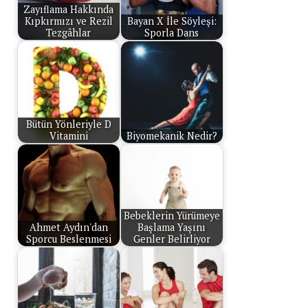
Zayıflama Hakkında
Kıpkırmızı ve Rezil
Bayan X İle Söyleşi:
Tezgâhlar
Sporla Dans
Bütün Yönleriyle D
Vitamini
Biyomekanik Nedir?
Bebeklerin Yürümeye
Ahmet Aydın'dan
Başlama Yaşını
Sporcu Beslenmesi
Genler Belirliyor