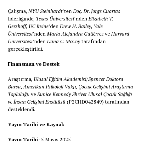
Çalışma,
NYU Steinhardt
’ten
Doç. Dr. Jorge Cuartas
liderliğinde,
Texas Üniversitesi
’nden
Elizabeth T.
Gershoff
,
UC Irvine
’den
Drew H. Bailey
,
Yale
Üniversitesi
’nden
Maria Alejandra Gutiérrez
ve
Harvard
Üniversitesi
’nden
Dana C. McCoy
tarafından
gerçekleştirildi.
Finansman ve Destek
Araştırma,
Ulusal Eğitim Akademisi/Spencer Doktora
Bursu
,
Amerikan Psikoloji Vakfı
,
Çocuk Gelişimi Araştırma
Topluluğu
ve
Eunice Kennedy Shriver Ulusal Çocuk Sağlığı
ve İnsan Gelişimi Enstitüsü
(P2CHD042849) tarafından
desteklendi.
Yayın Tarihi ve Kaynak
Yayın Tarihi:
5 Mayıs 2025