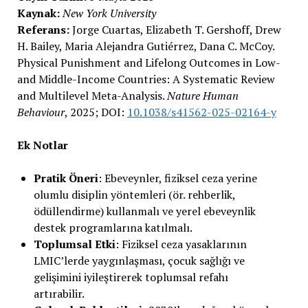
Kaynak:
New York University
Referans:
Jorge Cuartas, Elizabeth T. Gershoff, Drew
H. Bailey, Maria Alejandra Gutiérrez, Dana C. McCoy.
Physical Punishment and Lifelong Outcomes in Low-
and Middle-Income Countries: A Systematic Review
and Multilevel Meta-Analysis.
Nature Human
Behaviour
, 2025; DOI:
10.1038/s41562-025-02164-y
Ek Notlar
Pratik Öneri
: Ebeveynler, fiziksel ceza yerine
olumlu disiplin yöntemleri (ör. rehberlik,
ödüllendirme) kullanmalı ve yerel ebeveynlik
destek programlarına katılmalı.
Toplumsal Etki
: Fiziksel ceza yasaklarının
LMIC’lerde yaygınlaşması, çocuk sağlığı ve
gelişimini iyileştirerek toplumsal refahı
artırabilir.