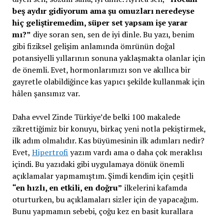
beş aydır gidiyorum ama şu omuzları neredeyse
hiç geliştiremedim, süper set yapsam işe yarar
mı?”
diye soran sen, sen de iyi dinle. Bu yazı, benim
gibi fiziksel gelişim anlamında ömrünün doğal
potansiyelli yıllarının sonuna yaklaşmakta olanlar için
de önemli. Evet, hormonlarımızı son ve akıllıca bir
gayretle olabildiğince kas yapıcı şekilde kullanmak için
hâlen şansımız var.
Daha evvel Zinde Türkiye’de belki 100 makalede
zikrettiğimiz bir konuyu, birkaç yeni notla pekiştirmek,
ilk adım olmalıdır. Kas büyümesinin ilk adımları nedir?
Evet,
Hipertrofi
yazım vardı ama o daha çok meraklısı
içindi. Bu yazıdaki gibi uygulamaya dönük önemli
açıklamalar yapmamıştım. Şimdi kendim için çeşitli
“en hızlı, en etkili, en doğru”
ilkelerini kafamda
oturturken, bu açıklamaları sizler için de yapacağım.
Bunu yapmamın sebebi, çoğu kez en basit kurallara