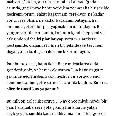
mahvettiğinden, antrenman falan kalmadığından
aslında, geçirmeye karar verdiğim zamanı fit bir şekilde
geçiremiyorum. Fakat başarmam gerekiyor, ne kadar
zor olursa olsun, ne kadar batarsam batayım, her
anlamda yeterli bir piki yapmak durumundayım. Bir
yangın yerinin ortasında, kafamın içinde hep yeni ve
eskisinden daha iyi planlar yapıyorum. Harekete
geçtiğimde, olağanüstü hızlı bir şekilde (ve tercihen
doğal yollarla, ilaçsız) ilerlemek zorundayım.
İşte bu noktada, bana daha önce milyarlarca defa
gönderdiğiniz, ve benim okuyunca
“La bi yürü git!”
şeklinde geçiştirdiğim çok meşhur bir soruyu kendi
kendime samimiyetle sormak zorunda kaldım:
En kısa
sürede nasıl kas yaparım?
Bu milyon dolarlık soruya 5-6 ay önce miydi neydi, bir
yanıt aramak üzere yola çıkmıştım ama ne yalan
söyleyeyim, şimdiki kadar ciddi almadan hâlen görece