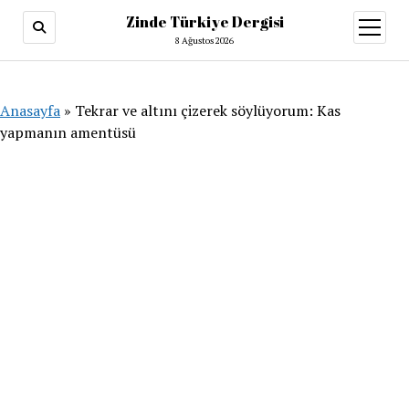
Zinde Türkiye Dergisi
menüy
aç
8 Ağustos 2026
Anasayfa
»
Tekrar ve altını çizerek söylüyorum: Kas
yapmanın amentüsü