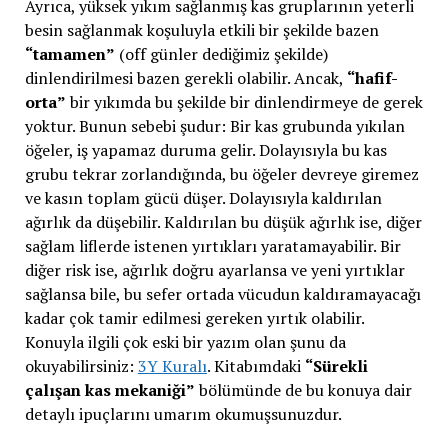
Ayrıca, yüksek yıkım sağlanmış kas gruplarının yeterli
besin sağlanmak koşuluyla etkili bir şekilde bazen
“tamamen”
(off günler dediğimiz şekilde)
dinlendirilmesi bazen gerekli olabilir. Ancak,
“hafif-
orta”
bir yıkımda bu şekilde bir dinlendirmeye de gerek
yoktur. Bunun sebebi şudur: Bir kas grubunda yıkılan
öğeler, iş yapamaz duruma gelir. Dolayısıyla bu kas
grubu tekrar zorlandığında, bu öğeler devreye giremez
ve kasın toplam gücü düşer. Dolayısıyla kaldırılan
ağırlık da düşebilir. Kaldırılan bu düşük ağırlık ise, diğer
sağlam liflerde istenen yırtıkları yaratamayabilir. Bir
diğer risk ise, ağırlık doğru ayarlansa ve yeni yırtıklar
sağlansa bile, bu sefer ortada vücudun kaldıramayacağı
kadar çok tamir edilmesi gereken yırtık olabilir.
Konuyla ilgili çok eski bir yazım olan şunu da
okuyabilirsiniz:
3Y Kuralı
. Kitabımdaki
“Sürekli
çalışan kas mekaniği”
bölümünde de bu konuya dair
detaylı ipuçlarını umarım okumuşsunuzdur.