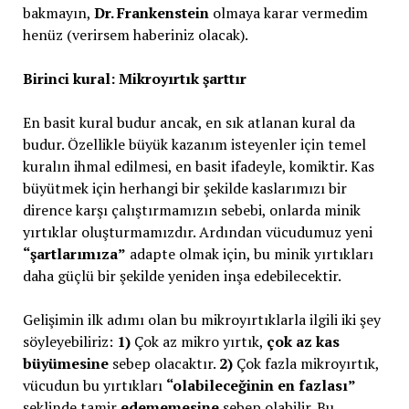
bakmayın,
Dr. Frankenstein
olmaya karar vermedim
henüz (verirsem haberiniz olacak).
Birinci kural: Mikroyırtık şarttır
En basit kural budur ancak, en sık atlanan kural da
budur. Özellikle büyük kazanım isteyenler için temel
kuralın ihmal edilmesi, en basit ifadeyle, komiktir. Kas
büyütmek için herhangi bir şekilde kaslarımızı bir
dirence karşı çalıştırmamızın sebebi, onlarda minik
yırtıklar oluşturmamızdır. Ardından vücudumuz yeni
“şartlarımıza”
adapte olmak için, bu minik yırtıkları
daha güçlü bir şekilde yeniden inşa edebilecektir.
Gelişimin ilk adımı olan bu mikroyırtıklarla ilgili iki şey
söyleyebiliriz:
1)
Çok az mikro yırtık,
çok az kas
büyümesine
sebep olacaktır.
2)
Çok fazla mikroyırtık,
vücudun bu yırtıkları
“olabileceğinin en fazlası”
şeklinde tamir
edememesine
sebep olabilir. Bu