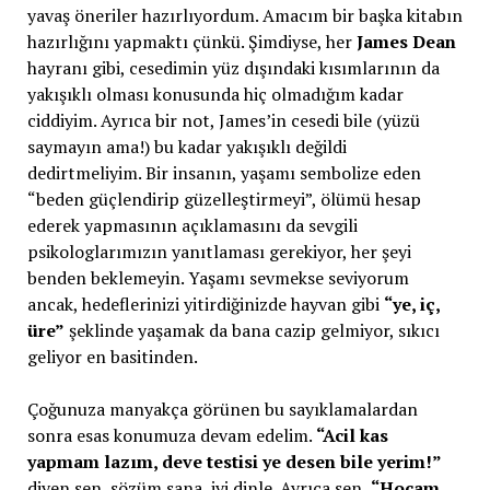
yavaş öneriler hazırlıyordum. Amacım bir başka kitabın
hazırlığını yapmaktı çünkü. Şimdiyse, her
James Dean
hayranı gibi, cesedimin yüz dışındaki kısımlarının da
yakışıklı olması konusunda hiç olmadığım kadar
ciddiyim. Ayrıca bir not, James’in cesedi bile (yüzü
saymayın ama!) bu kadar yakışıklı değildi
dedirtmeliyim. Bir insanın, yaşamı sembolize eden
“beden güçlendirip güzelleştirmeyi”, ölümü hesap
ederek yapmasının açıklamasını da sevgili
psikologlarımızın yanıtlaması gerekiyor, her şeyi
benden beklemeyin. Yaşamı sevmekse seviyorum
ancak, hedeflerinizi yitirdiğinizde hayvan gibi
“ye, iç,
üre”
şeklinde yaşamak da bana cazip gelmiyor, sıkıcı
geliyor en basitinden.
Çoğunuza manyakça görünen bu sayıklamalardan
sonra esas konumuza devam edelim.
“Acil kas
yapmam lazım, deve testisi ye desen bile yerim!”
diyen sen, sözüm sana, iyi dinle. Ayrıca sen,
“Hocam