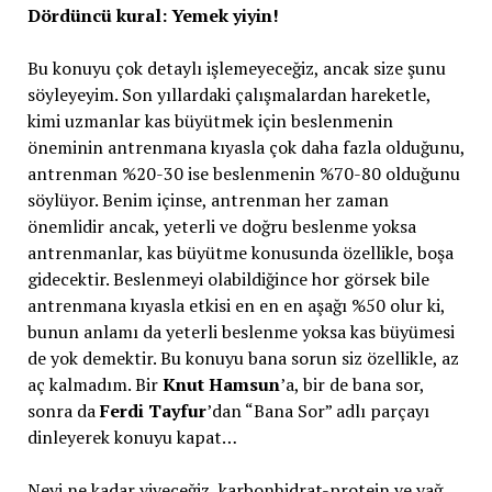
Dördüncü kural: Yemek yiyin!
Bu konuyu çok detaylı işlemeyeceğiz, ancak size şunu
söyleyeyim. Son yıllardaki çalışmalardan hareketle,
kimi uzmanlar kas büyütmek için beslenmenin
öneminin antrenmana kıyasla çok daha fazla olduğunu,
antrenman %20-30 ise beslenmenin %70-80 olduğunu
söylüyor. Benim içinse, antrenman her zaman
önemlidir ancak, yeterli ve doğru beslenme yoksa
antrenmanlar, kas büyütme konusunda özellikle, boşa
gidecektir. Beslenmeyi olabildiğince hor görsek bile
antrenmana kıyasla etkisi en en en aşağı %50 olur ki,
bunun anlamı da yeterli beslenme yoksa kas büyümesi
de yok demektir. Bu konuyu bana sorun siz özellikle, az
aç kalmadım. Bir
Knut Hamsun
’a, bir de bana sor,
sonra da
Ferdi Tayfur
’dan “Bana Sor” adlı parçayı
dinleyerek konuyu kapat…
Neyi ne kadar yiyeceğiz, karbonhidrat-protein ve yağ