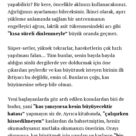
yapabiliriz? Bir kere, öncelikle aklınızı kullanacaksınız.
Ağırlığınızı ayarlamayı bileceksiniz. İkinci olarak, aşırı
yükleme anlamında sağlam bir antrenmanın
engelleyici ağrısı, laktik asit tükenmesindeki acı gibi
“kısa süreli dinlenmeyle”
büyük oranda geçmez.
Süper-setler, yüksek tekrarlar, hareketlerin çok hızlı
yapılması falan… Tüm bunlar, senin bayıla bayıla
aldığın süslü dergilerde yer doldurmak için öne
çıkarılan şeylerdir ve kas büyütmek isteyen birinin ilk
ihtiyacı bu değildir, emin ol. Bunların çoğu, kas
büyümesine sebep bile olmaz.
Yeni başlayanlarda göz ardı edilen konulardan biri de
budur, yani
“kas yanıyorsa kesin büyüyecektir
hatası”
yapmayın siz de. Ayrıca kitabımda,
“çalışırken
hissedilmeyen”
kaslardan da bahsetmiştim, henüz
okumadıysanız mutlaka okumanızı öneririm. Orayı
okuyunca, kas büyütmek için yapılan ve kasların
“hiç