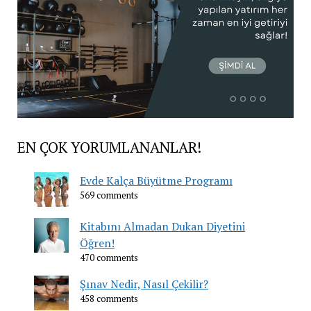
EN ÇOK YORUMLANANLAR!
Evde Kalça Büyütme Programı
569 comments
Kitabını Almadan Dukan Diyetini
Öğren!
470 comments
Şınav Nedir, Nasıl Çekilir?
458 comments