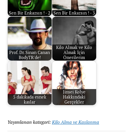
Sen Bir Enkazsın ! - 2
Sen Bir Enkazsın ! - 3
Kilo Almak ve Kilo
Prof. Dr. Sinan Canan
Almak İçin
BodyTR'de!
Önerilerim
Jinsei Kolye
5 dakikada esnek
Hakkındaki
kaslar
Gerçekler
Yayımlanan kategori:
Kilo Alma ve Kaslanma