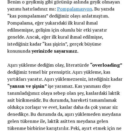
Benim o geyikmiş gibi görünüp aslında geyik olmayan
yazımı hatırladınız mı:
Pompalamasyon
. Bu yazıda
“kas pompalaması” dediğimiz olayı anlatmıştım.
Pompalama, eğer yukarıdaki ilk kural ihmal
edilmemişse, gelişim için olumlu bir etki yaratır
genelde. Ancak, eğer ilk kural ihmal edilmişse,
istediğiniz kadar “kas şişirin”, gerçek büyüme
konusunda
yerinizde sayarsınız.
Aşırı yükleme dediğim olay, literatürde
“overloading”
dediğimiz temel bir prensiptir. Aşırı yükleme, kas
yırtıkları yaratır. Aşırı yüklemezseniz, istediğiniz kadar
“yansın ve şişsin”
işe yaramaz. Kas yanması diye
tanımladığımız olaya sebep olan şey, kaslardaki laktik
asit birikmesidir. Bu durumda, hareketi tamamlamak
oldukça zorlaşır ve evet, kaslar daha da çok yanar siz
denedikçe. Bu durumda da, aşırı yüklemeden meydana
gelen tükenme ile, laktik asitten meydana gelen
tükenme birbirine karıştırılır. Peki, ayırt etmek için ne