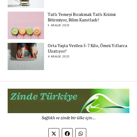
Tatlı Yemeyi Bırakmak Tatlı Krizini
Bitirmiyor, Bilim Kanıtladı!
5 ARALIK 2025
Orta Yaşta Verilen 5-7 Kilo, Ömrü Yıllarca
Uzatıyor!
4 ARALIK 2025
Zi
Tü
De
Sağlıklı ve zinde bir ülke için...