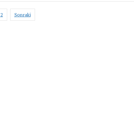
2
Sonraki
aması