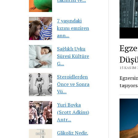
takıntısı ve...
7 yaşındaki
kızını emziren
ann...
Egze
Sağlıklı Uyku
Süresi Kültüre
Düşü
G...
15 KASIM 
Steroidlerden
Egzersiz
Önce ve Sonra
taşıyorsa
Vü...
Yuri Boyka
(Scott Adkins)
Antr...
Glikoliz Nedir,