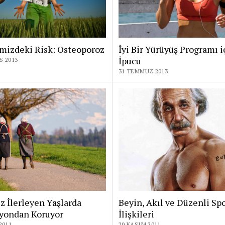
mizdeki Risk: Osteoporoz
İyi Bir Yürüyüş Programı i
İpucu
S 2013
31 TEMMUZ 2013
z İlerleyen Yaşlarda
Beyin, Akıl ve Düzenli Sp
yondan Koruyor
İlişkileri
2011
20 KASIM 2011