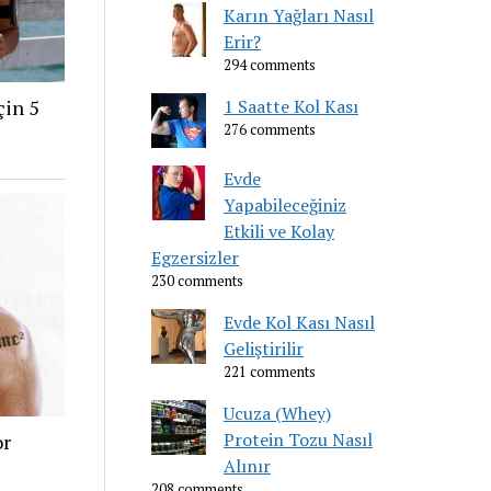
Karın Yağları Nasıl
Erir?
294 comments
1 Saatte Kol Kası
çin 5
276 comments
Evde
Yapabileceğiniz
Etkili ve Kolay
Egzersizler
230 comments
Evde Kol Kası Nasıl
Geliştirilir
221 comments
Ucuza (Whey)
Protein Tozu Nasıl
or
Alınır
208 comments