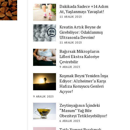
Dakikada Sadece +14 Adım
At, Yaşlanmayı Yavaşlat!
11 ARALIK 2025
Kreatin Artık Beyne de
Girebiliyor: Odaklanmış
Ultrasonla Devrim!
11 ARALIK 2025
Bağırsak Mikropların
Lifleri Ekstra Kaloriye
Çevirebilir
9 ARALIK 2025
Koşmak Beyni Yeniden İnşa
Ediyor: Alzheimer’a Karşı
Hafıza Koruyucu Genleri
Açıyor!
9 ARALIK 2025
Zeytinyağının İçindeki
“Masum” Yağ Bile
Obeziteyi Tetikleyebiliyor!
6 ARALIK 2025
Tatlı Yemeyi Bırakmak