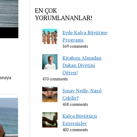
EN ÇOK
YORUMLANANLAR!
Evde Kalça Büyütme
Programı
569 comments
Kitabını Almadan
Dukan Diyetini
Öğren!
oruyu
470 comments
Şınav Nedir, Nasıl
Çekilir?
458 comments
Kalça Büyütücü
Egzersizler
402 comments