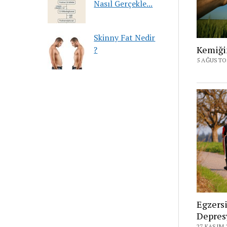
Nasıl Gerçekle...
Skinny Fat Nedir
Kemiği
?
5 AĞUSTO
Egzersi
Depres
27 KASIM 