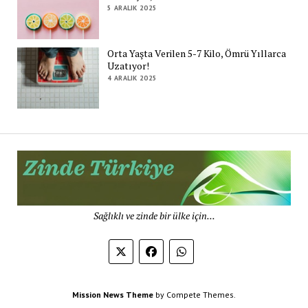
5 ARALIK 2025
Orta Yaşta Verilen 5-7 Kilo, Ömrü Yıllarca
Uzatıyor!
4 ARALIK 2025
Zi
Tü
De
Sağlıklı ve zinde bir ülke için...
Mission News Theme
by Compete Themes.