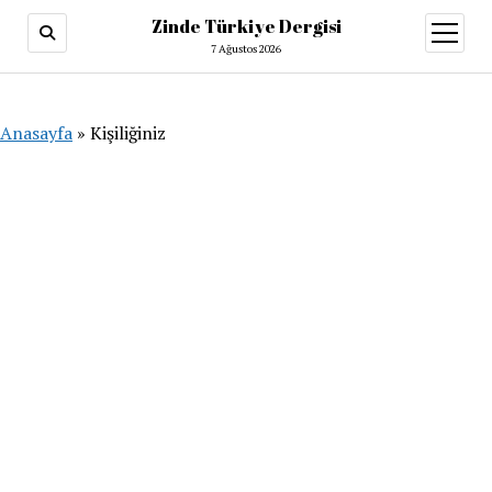
Zinde Türkiye Dergisi
menüy
aç
7 Ağustos 2026
Anasayfa
»
Kişiliğiniz