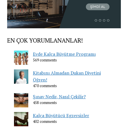
EN ÇOK YORUMLANANLAR!
Evde Kalça Büyütme Programı
569 comments
Kitabını Almadan Dukan Diyetini
Öğren!
470 comments
Şınav Nedir, Nasıl Çekilir?
458 comments
Kalça Büyütücü Egzersizler
402 comments