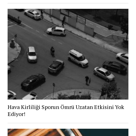
Hava Kirliliği Sporun Ömrü Uzatan Etkisini Yok
Ediyor!