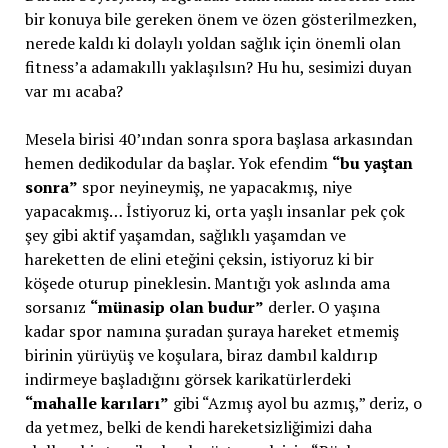
bir konuya bile gereken önem ve özen gösterilmezken,
nerede kaldı ki dolaylı yoldan sağlık için önemli olan
fitness’a adamakıllı yaklaşılsın? Hu hu, sesimizi duyan
var mı acaba?
Mesela birisi 40’ından sonra spora başlasa arkasından
hemen dedikodular da başlar. Yok efendim
“bu yaştan
sonra”
spor neyineymiş, ne yapacakmış, niye
yapacakmış… İstiyoruz ki, orta yaşlı insanlar pek çok
şey gibi aktif yaşamdan, sağlıklı yaşamdan ve
hareketten de elini eteğini çeksin, istiyoruz ki bir
köşede oturup pineklesin. Mantığı yok aslında ama
sorsanız
“münasip olan budur”
derler. O yaşına
kadar spor namına şuradan şuraya hareket etmemiş
birinin yürüyüş ve koşulara, biraz dambıl kaldırıp
indirmeye başladığını görsek karikatürlerdeki
“mahalle karıları”
gibi “Azmış ayol bu azmış,” deriz, o
da yetmez, belki de kendi hareketsizliğimizi daha