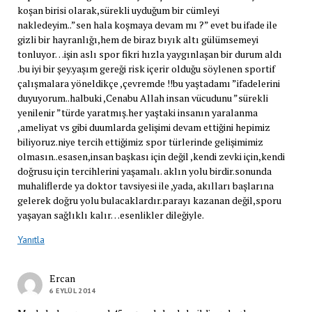
koşan birisi olarak,sürekli uyduğum bir cümleyi
nakledeyim..”sen hala koşmaya devam mı ?” evet bu ifade ile
gizli bir hayranlığı,hem de biraz bıyık altı gülümsemeyi
tonluyor…işin aslı spor fikri hızla yaygınlaşan bir durum aldı
.bu iyi bir şey.yaşım gereği risk içerir olduğu söylenen sportif
çalışmalara yöneldikçe ,çevremde !!bu yaştadamı ”ifadelerini
duyuyorum..halbuki ,Cenabu Allah insan vücudunu ”sürekli
yenilenir ”türde yaratmış.her yaştaki insanın yaralanma
,ameliyat vs gibi duumlarda gelişimi devam ettiğini hepimiz
biliyoruz.niye tercih ettiğimiz spor türlerinde gelişimimiz
olmasın..esasen,insan başkası için değil ,kendi zevki için,kendi
doğrusu için tercihlerini yaşamalı. aklın yolu birdir.sonunda
muhaliflerde ya doktor tavsiyesi ile ,yada, akılları başlarına
gelerek doğru yolu bulacaklardır.parayı kazanan değil,sporu
yaşayan sağlıklı kalır…esenlikler dileğiyle.
Yanıtla
Ercan
6 EYLÜL 2014