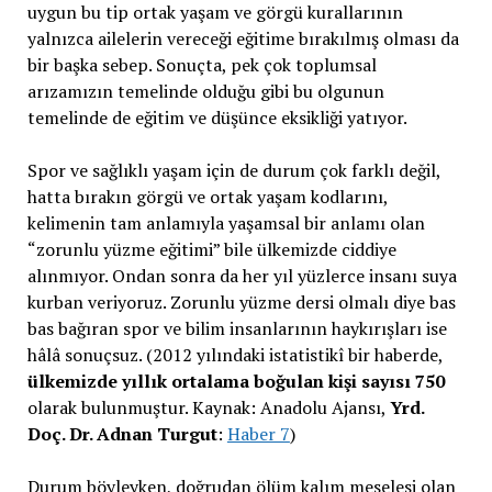
uygun bu tip ortak yaşam ve görgü kurallarının
yalnızca ailelerin vereceği eğitime bırakılmış olması da
bir başka sebep. Sonuçta, pek çok toplumsal
arızamızın temelinde olduğu gibi bu olgunun
temelinde de eğitim ve düşünce eksikliği yatıyor.
Spor ve sağlıklı yaşam için de durum çok farklı değil,
hatta bırakın görgü ve ortak yaşam kodlarını,
kelimenin tam anlamıyla yaşamsal bir anlamı olan
“zorunlu yüzme eğitimi” bile ülkemizde ciddiye
alınmıyor. Ondan sonra da her yıl yüzlerce insanı suya
kurban veriyoruz. Zorunlu yüzme dersi olmalı diye bas
bas bağıran spor ve bilim insanlarının haykırışları ise
hâlâ sonuçsuz. (2012 yılındaki istatistikî bir haberde,
ülkemizde yıllık ortalama boğulan kişi sayısı 750
olarak bulunmuştur. Kaynak: Anadolu Ajansı,
Yrd.
Doç. Dr. Adnan Turgut
:
Haber 7
)
Durum böyleyken, doğrudan ölüm kalım meselesi olan