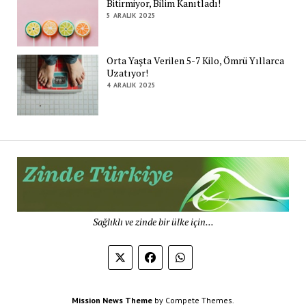
Bitirmiyor, Bilim Kanıtladı!
5 ARALIK 2025
Orta Yaşta Verilen 5-7 Kilo, Ömrü Yıllarca
Uzatıyor!
4 ARALIK 2025
Zi
Tü
De
Sağlıklı ve zinde bir ülke için...
Mission News Theme
by Compete Themes.