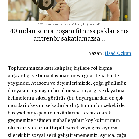
40’ından sonra “azan” bir çift. (temsilî)
40’ından sonra coşanı fitness paklar ama
antrenör sakatlamazsa…
Yazan:
İlşad Özkan
Toplumumuzda katı kalıplar, kişilere rol biçme
alışkanlığı ve buna dayanan önyargılar fena hâlde
yaygındır. Atasözü ve deyimlerimizde, çoğu günümüz
dünyasına uymayan bu olumsuz önyargı ve dayatma
kelimelerini sıkça görürüz (bu önyargılardan en çok
muzdarip kesim ise kadınlardır). Bunun bir sebebi de,
bireysel bir yaşamın imkânlarına teknik olarak
geçmemize rağmen mahalle yahut köy kültürünün
olumsuz yanlarını törpüleyecek veya gerekiyorsa
silecek bir sosyal zekâ geliştiremememiz. Ayrıca, çağa