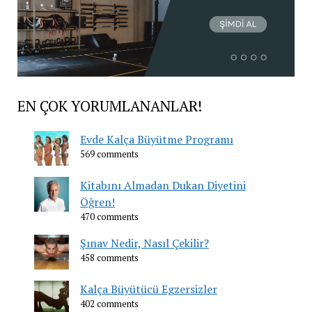
EN ÇOK YORUMLANANLAR!
Evde Kalça Büyütme Programı
569 comments
Kitabını Almadan Dukan Diyetini
Öğren!
470 comments
Şınav Nedir, Nasıl Çekilir?
458 comments
Kalça Büyütücü Egzersizler
402 comments