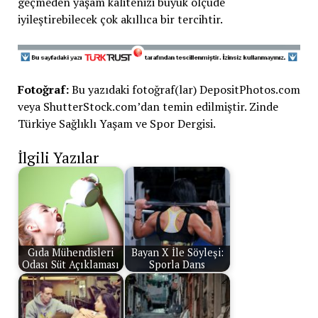
geçmeden yaşam kalitenizi büyük ölçüde
iyileştirebilecek çok akıllıca bir tercihtir.
Fotoğraf:
Bu yazıdaki fotoğraf(lar) DepositPhotos.com
veya ShutterStock.com’dan temin edilmiştir. Zinde
Türkiye Sağlıklı Yaşam ve Spor Dergisi.
İlgili Yazılar
Gıda Mühendisleri
Bayan X İle Söyleşi:
Odası Süt Açıklaması
Sporla Dans