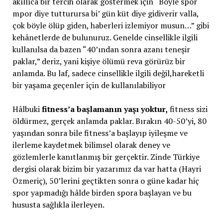
akıllıca bir tercih olarak göstermek için “Böyle spor
mpor diye tutturursa bi’ gün küt diye gidiverir valla,
çok böyle ölüp giden, haberleri izlemiyor musun…” gibi
kehânetlerde de bulunuruz. Genelde cinsellikle ilgili
kullanılsa da bazen “40’ından sonra azanı teneşir
paklar,” deriz, yani kişiye ölümü reva görürüz bir
anlamda. Bu laf, sadece cinsellikle ilgili değil,hareketli
bir yaşama geçenler için de kullanılabiliyor
Hâlbuki
fitness’a başlamanın yaşı yoktur,
fitness sizi
öldürmez, gerçek anlamda paklar. Bırakın 40-50’yi, 80
yaşından sonra bile fitness’a başlayıp iyileşme ve
ilerleme kaydetmek bilimsel olarak deney ve
gözlemlerle kanıtlanmış bir gerçektir. Zinde Türkiye
dergisi olarak bizim bir yazarımız da var hatta (Hayri
Özmeriç), 50’lerini geçtikten sonra o güne kadar hiç
spor yapmadığı hâlde birden spora başlayan ve bu
hususta sağlıkla ilerleyen.