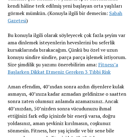
kendi hâline terk edilmiş yeni başlayan orta yaşlıları
görmek mümkün. (Konuyla ilgili bir demecim:
Sabah
Gazetesi
)
Bu konuyla ilgili olarak söyleyecek çok fazla şeyim var
ama dinlemek isteyenlerin heveslerini bu seferlik
kursaklarında bırakacağım. Çünkü bu özel ve uzun
konuyu sindire sindire, parça parça işlemek istiyorum.
Size şimdilik şu yazımı önerebilirim ama:
Fitness’a
Başlarken Dikkat Etmeniz Gereken 3 Tıbbi Risk
Aman efendim, 40’ından sonra azdın diyenlere kulak
asmayın, 40’ınıza kadar azmadan geldinizse o saatten
sonra zaten olumsuz anlamda azamazsınız. Ancak
40’ınızdan, 50’nizden sonra vücudunuzu ihmal
ettiğinizi fark edip içinizde bir enerji varsa, doğru
yoldasınız, aman şevkiniz kırılmasın, coşkunuz
sönmesin. Fitness, her yaş içindir ve bir sene bile