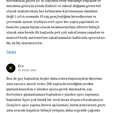
Merhabalar,geçen yıl 45 yaşımda body buildinge başlayan ve
meydana gelen iyi yönde fiziksel ve ruhsal değişimi gören biri
olarak makalernizin her kelimesine katılmamam mümkün
değil.1 yılın sonunda 10 yaş gençleştiğimi hissediyorum ve
çevremde aynını söylüyor.evet spor her yaşta yapılmalı ve
bunu bir yaşam biçimi olarak benimsemeliyiz.elbette bilinçli
olarak ama bende ilk başlarda pek çok sakatlanma yaşadım ve
malesef body antrenörleri sakatlanmalar hakkında sporcuları
hiç mi hiç uyarmıyorlar.
Yanıtla
Ece
25 EYLÜL 2014
Ben de geç başladım, keşke daha erken başlasaydım diyorum
ama yazınız moral verici. 20li yaşlarda istediğimi yerdim
şişmanlamazdım o yüzden spora gerek duymadım, yaş
ilerleyince şişmanlamaya başladım o yüzden spor yapmaya
başladım. Spor çok büyük bir zevk insan alışınca bırakamıyor.
Gençlere spor yapma hevesi aşılanmalı, bizim jenerasyon geçti
ama sonraki kuşaklar bilinçli yetişsin, daha ergenlik çağında