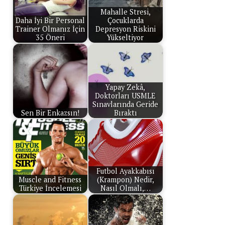
Mahalle Stresi,
Daha İyi Bir Personal
Çocuklarda
Trainer Olmanız İçin
Depresyon Riskini
35 Öneri
Yükseltiyor
Yapay Zekâ,
Doktorları USMLE
Sınavlarında Geride
Sen Bir Enkazsın!
Bıraktı
Futbol Ayakkabısı
Muscle and Fitness
(Krampon) Nedir,
Türkiye İncelemesi
Nasıl Olmalı,…