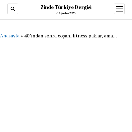
Zinde Türkiye Dergisi
menüy
aç
6 Ağustos 2026
Anasayfa
»
40’ından sonra coşanı fitness paklar, ama…