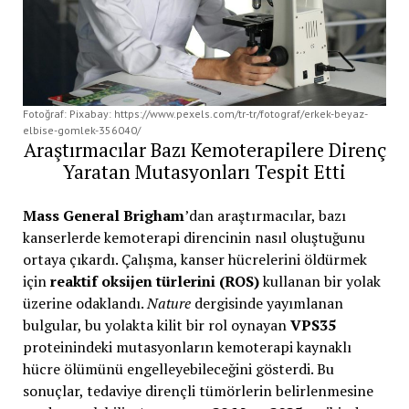
Fotoğraf: Pixabay: https://www.pexels.com/tr-tr/fotograf/erkek-beyaz-
elbise-gomlek-356040/
Araştırmacılar Bazı Kemoterapilere Direnç
Yaratan Mutasyonları Tespit Etti
Mass General Brigham
’dan araştırmacılar, bazı
kanserlerde kemoterapi direncinin nasıl oluştuğunu
ortaya çıkardı. Çalışma, kanser hücrelerini öldürmek
için
reaktif oksijen türlerini (ROS)
kullanan bir yolak
üzerine odaklandı.
Nature
dergisinde yayımlanan
bulgular, bu yolakta kilit bir rol oynayan
VPS35
proteinindeki mutasyonların kemoterapi kaynaklı
hücre ölümünü engelleyebileceğini gösterdi. Bu
sonuçlar, tedaviye dirençli tümörlerin belirlenmesine