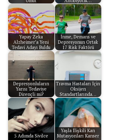
Umut
Antibiyotik…
Yapay Zeka
İnme, Demans ve
Alzheimer’a Yeni
Depresyonun Ortak
Tedavi Adayı Buldu
17 Risk Faktörü
Depresyonluların
Travma Hastaları İçin
Yarısı Tedaviye
Oksijen
Dirençli mi?
Standartlarında…
Yaşla İlişkili Kan
5 Adımda Sivilce
Mutasyonları Kanser