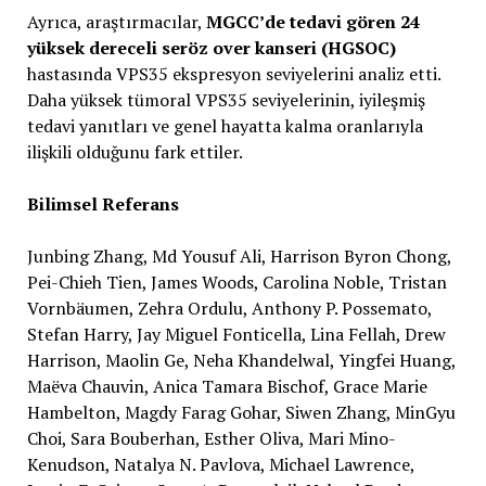
Ayrıca, araştırmacılar,
MGCC’de tedavi gören 24
yüksek dereceli seröz over kanseri (HGSOC)
hastasında VPS35 ekspresyon seviyelerini analiz etti.
Daha yüksek tümoral VPS35 seviyelerinin, iyileşmiş
tedavi yanıtları ve genel hayatta kalma oranlarıyla
ilişkili olduğunu fark ettiler.
Bilimsel Referans
Junbing Zhang, Md Yousuf Ali, Harrison Byron Chong,
Pei-Chieh Tien, James Woods, Carolina Noble, Tristan
Vornbäumen, Zehra Ordulu, Anthony P. Possemato,
Stefan Harry, Jay Miguel Fonticella, Lina Fellah, Drew
Harrison, Maolin Ge, Neha Khandelwal, Yingfei Huang,
Maëva Chauvin, Anica Tamara Bischof, Grace Marie
Hambelton, Magdy Farag Gohar, Siwen Zhang, MinGyu
Choi, Sara Bouberhan, Esther Oliva, Mari Mino-
Kenudson, Natalya N. Pavlova, Michael Lawrence,