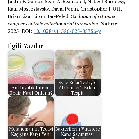
Justin F. Gainor, Sean A. Beausoleil, Nabeel Bardeesy,
Raul Mostoslavsky, David Pépin, Christopher J. Ott,
Brian Liau, Liron Bar-Peled.
Oxidation of retromer
complex controls mitochondrial translation.
Nature
,
2025; DOI:
10.1038/s41586-025-08756-y
İlgili Yazılar
Evde Koku Testiyle
Antibiyotik Direnci
Alzheimer’ı Erken
Nedir, Nasıl Önlenir?
Tespit
Melanoma’nın Tedavi
Bakterilerin Virüslere
Kaçışına Karşı Yeni
Karşı Savunması