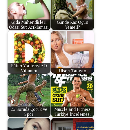
Gıda Mühendisleri
Günde Kaç Öğün
Odası Süt Açıklaması
Yemeli?
Bütün Yönleriyle D
Vitamini
Ülseri Tanıyın
25 Soruda Çocuk ve
Muscle and Fitness
Spor
Türkiye İncelemesi