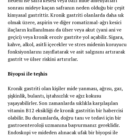
nedeni ise safra kesesi veya bazı mide ameliyatları
sonrası mideye kaçan safranın neden olduğu bir çeşit
kimyasal gastrittir. Kronik gastriti olanlarda daha sık
olmak üzere, aspirin ve diğer romatizmal-ağrı kesici
ilaçların kullanılması da ülser veya akut (yani ani ve
geçici) veya kronik eroziv gastrite yol açabilir. Sigara,
kahve, alkol, asitli içecekler ve stres midenin koruyucu
fonksiyonlarını zayıflatarak ve asit salgısını artırarak
gastrit ve ülser riskini artırırlar.
Biyopsi ile teşhis
Kronik gastriti olan kişiler mide yanması, ağrısı, gaz,
şişkinlik, bulantı, iştahsızlık ve ağız kokusu
yaşayabilirler. Son zamanlarda sıklıkla karşılaşılan
vitamin B12 eksikliği de kronik gastritin bir habercisi
olabilir. Bu durumlarda, doğru tanı ve tedavi için bir
gastroenteroloji uzmanına başvurmanız gereklidir.
Endoskopi ve mideden alınacak ufak bir biyopsi ile