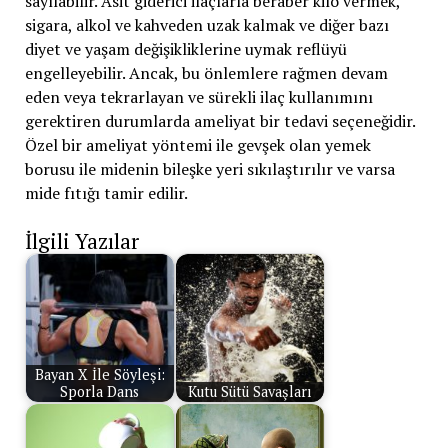
sayılabilir. Asit giderici ilaçlarla beraber kilo vermek,
sigara, alkol ve kahveden uzak kalmak ve diğer bazı
diyet ve yaşam değişikliklerine uymak reflüyü
engelleyebilir. Ancak, bu önlemlere rağmen devam
eden veya tekrarlayan ve sürekli ilaç kullanımını
gerektiren durumlarda ameliyat bir tedavi seçeneğidir.
Özel bir ameliyat yöntemi ile gevşek olan yemek
borusu ile midenin bileşke yeri sıkılaştırılır ve varsa
mide fıtığı tamir edilir.
İlgili Yazılar
Bayan X İle Söyleşi:
Sporla Dans
Kutu Sütü Savaşları