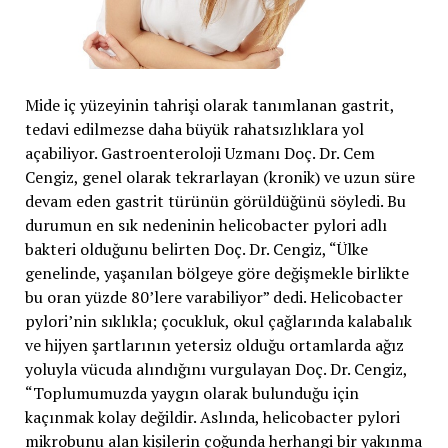
Mide iç yüzeyinin tahrişi olarak tanımlanan gastrit,
tedavi edilmezse daha büyük rahatsızlıklara yol
açabiliyor. Gastroenteroloji Uzmanı Doç. Dr. Cem
Cengiz, genel olarak tekrarlayan (kronik) ve uzun süre
devam eden gastrit türünün görüldüğünü söyledi. Bu
durumun en sık nedeninin helicobacter pylori adlı
bakteri olduğunu belirten Doç. Dr. Cengiz, “Ülke
genelinde, yaşanılan bölgeye göre değişmekle birlikte
bu oran yüzde 80’lere varabiliyor” dedi. Helicobacter
pylori’nin sıklıkla; çocukluk, okul çağlarında kalabalık
ve hijyen şartlarının yetersiz olduğu ortamlarda ağız
yoluyla vücuda alındığını vurgulayan Doç. Dr. Cengiz,
“Toplumumuzda yaygın olarak bulunduğu için
kaçınmak kolay değildir. Aslında, helicobacter pylori
mikrobunu alan kişilerin çoğunda herhangi bir yakınma