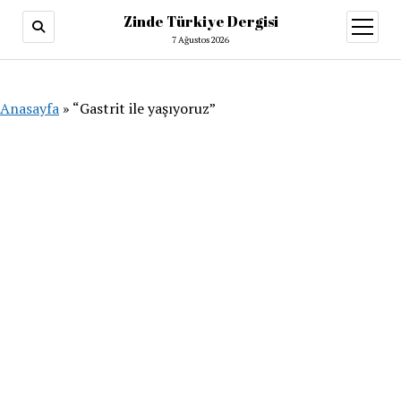
Zinde Türkiye Dergisi
menüy
aç
7 Ağustos 2026
Anasayfa
»
“Gastrit ile yaşıyoruz”