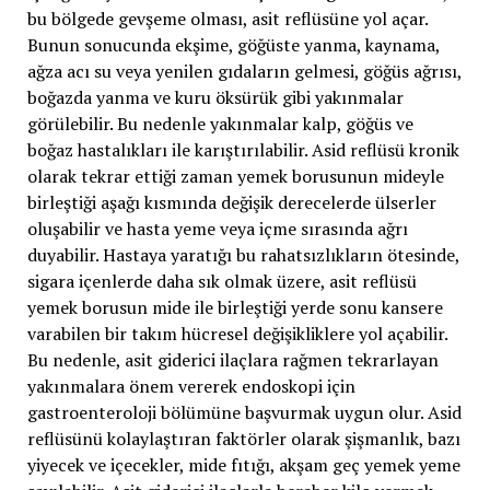
bu bölgede gevşeme olması, asit reflüsüne yol açar.
Bunun sonucunda ekşime, göğüste yanma, kaynama,
ağza acı su veya yenilen gıdaların gelmesi, göğüs ağrısı,
boğazda yanma ve kuru öksürük gibi yakınmalar
görülebilir. Bu nedenle yakınmalar kalp, göğüs ve
boğaz hastalıkları ile karıştırılabilir. Asid reflüsü kronik
olarak tekrar ettiği zaman yemek borusunun mideyle
birleştiği aşağı kısmında değişik derecelerde ülserler
oluşabilir ve hasta yeme veya içme sırasında ağrı
duyabilir. Hastaya yaratığı bu rahatsızlıkların ötesinde,
sigara içenlerde daha sık olmak üzere, asit reflüsü
yemek borusun mide ile birleştiği yerde sonu kansere
varabilen bir takım hücresel değişikliklere yol açabilir.
Bu nedenle, asit giderici ilaçlara rağmen tekrarlayan
yakınmalara önem vererek endoskopi için
gastroenteroloji bölümüne başvurmak uygun olur. Asid
reflüsünü kolaylaştıran faktörler olarak şişmanlık, bazı
yiyecek ve içecekler, mide fıtığı, akşam geç yemek yeme