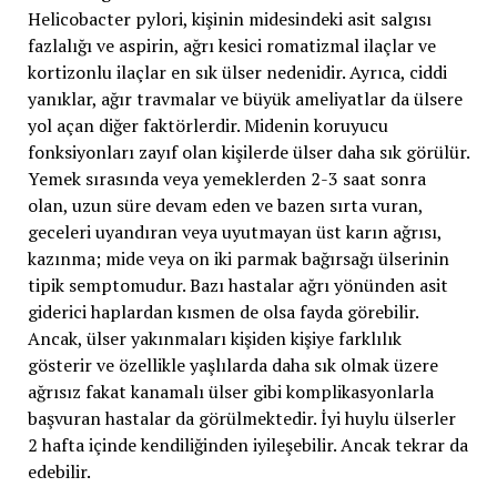
Helicobacter pylori, kişinin midesindeki asit salgısı
fazlalığı ve aspirin, ağrı kesici romatizmal ilaçlar ve
kortizonlu ilaçlar en sık ülser nedenidir. Ayrıca, ciddi
yanıklar, ağır travmalar ve büyük ameliyatlar da ülsere
yol açan diğer faktörlerdir. Midenin koruyucu
fonksiyonları zayıf olan kişilerde ülser daha sık görülür.
Yemek sırasında veya yemeklerden 2-3 saat sonra
olan, uzun süre devam eden ve bazen sırta vuran,
geceleri uyandıran veya uyutmayan üst karın ağrısı,
kazınma; mide veya on iki parmak bağırsağı ülserinin
tipik semptomudur. Bazı hastalar ağrı yönünden asit
giderici haplardan kısmen de olsa fayda görebilir.
Ancak, ülser yakınmaları kişiden kişiye farklılık
gösterir ve özellikle yaşlılarda daha sık olmak üzere
ağrısız fakat kanamalı ülser gibi komplikasyonlarla
başvuran hastalar da görülmektedir. İyi huylu ülserler
2 hafta içinde kendiliğinden iyileşebilir. Ancak tekrar da
edebilir.