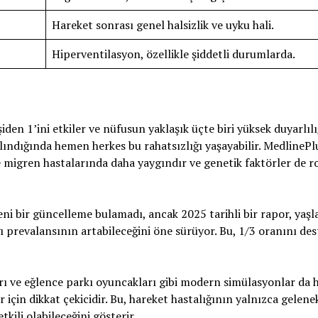
Hareket sonrası genel halsizlik ve uyku hali.
Hiperventilasyon, özellikle şiddetli durumlarda.
şiden 1’ini etkiler ve nüfusun yaklaşık üçte biri yüksek duyarlıl
lındığında hemen herkes bu rahatsızlığı yaşayabilir. MedlinePl
e migren hastalarında daha yaygındır ve genetik faktörler de r
ni bir güncelleme bulamadı, ancak 2025 tarihli bir rapor, yaş
ı prevalansının artabileceğini öne sürüyor. Bu, 1/3 oranını des
arı ve eğlence parkı oyuncakları gibi modern simülasyonlar da 
er için dikkat çekicidir. Bu, hareket hastalığının yalnızca gelene
tkili olabileceğini gösterir.