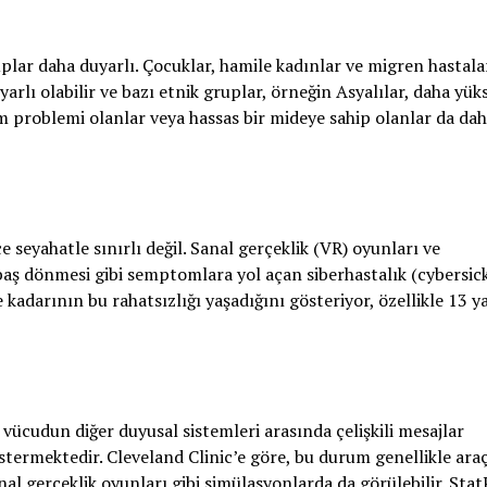
ruplar daha duyarlı. Çocuklar, hamile kadınlar ve migren hastala
yarlı olabilir ve bazı etnik gruplar, örneğin Asyalılar, daha yük
im problemi olanlar veya hassas bir mideye sahip olanlar da daha
e seyahatle sınırlı değil. Sanal gerçeklik (VR) oyunları ve
e baş dönmesi gibi semptomlara yol açan siberhastalık (cybersic
 kadarının bu rahatsızlığı yaşadığını gösteriyor, özellikle 13 ya
 vücudun diğer duyusal sistemleri arasında çelişkili mesajlar
termektedir. Cleveland Clinic’e göre, bu durum genellikle araç
nal gerçeklik oyunları gibi simülasyonlarda da görülebilir. Stat