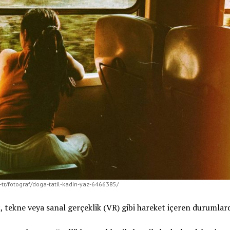
tr/fotograf/doga-tatil-kadin-yaz-6466385/
ç, tekne veya sanal gerçeklik (VR) gibi hareket içeren durumlar