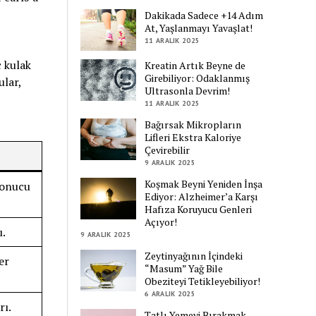
Dakikada Sadece +14 Adım
At, Yaşlanmayı Yavaşlat!
11 ARALIK 2025
ç kulak
Kreatin Artık Beyne de
Girebiliyor: Odaklanmış
ular,
Ultrasonla Devrim!
11 ARALIK 2025
Bağırsak Mikropların
Lifleri Ekstra Kaloriye
Çevirebilir
9 ARALIK 2025
Koşmak Beyni Yeniden İnşa
 sonucu
Ediyor: Alzheimer’a Karşı
Hafıza Koruyucu Genleri
Açıyor!
ı.
9 ARALIK 2025
Zeytinyağının İçindeki
er
“Masum” Yağ Bile
Obeziteyi Tetikleyebiliyor!
6 ARALIK 2025
rı.
Tatlı Yemeyi Bırakmak