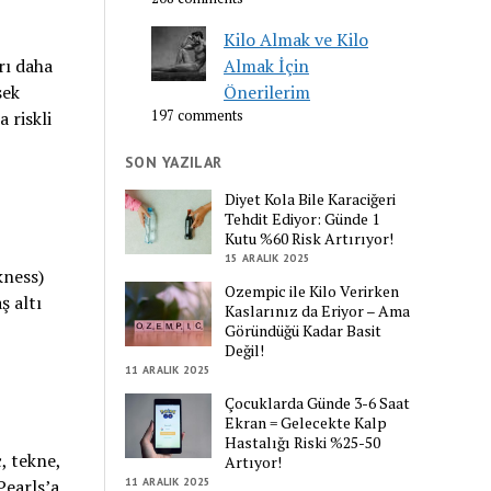
Kilo Almak ve Kilo
rı daha
Almak İçin
sek
Önerilerim
 riskli
197 comments
SON YAZILAR
Diyet Kola Bile Karaciğeri
Tehdit Ediyor: Günde 1
Kutu %60 Risk Artırıyor!
15 ARALIK 2025
kness)
Ozempic ile Kilo Verirken
ş altı
Kaslarınız da Eriyor – Ama
Göründüğü Kadar Basit
Değil!
11 ARALIK 2025
Çocuklarda Günde 3-6 Saat
Ekran = Gelecekte Kalp
Hastalığı Riski %25-50
, tekne,
Artıyor!
11 ARALIK 2025
Pearls’a