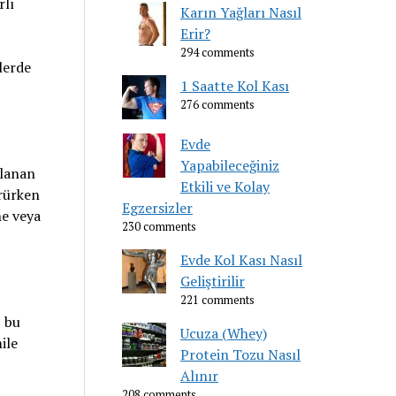
rlı
Karın Yağları Nasıl
Erir?
294 comments
lerde
1 Saatte Kol Kası
276 comments
Evde
Yapabileceğiniz
klanan
Etkili ve Kolay
örürken
Egzersizler
ne veya
230 comments
Evde Kol Kası Nasıl
Geliştirilir
221 comments
, bu
Ucuza (Whey)
ile
Protein Tozu Nasıl
Alınır
208 comments