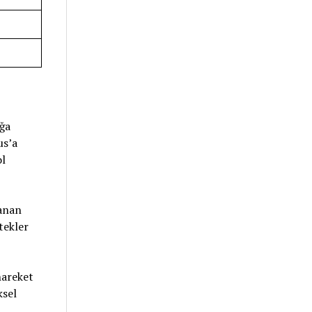
ığa
us’a
ol
lanan
tekler
hareket
ksel