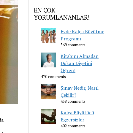
EN ÇOK
YORUMLANANLAR!
Evde Kalça Büyütme
Programı
569 comments
Kitabını Almadan
Dukan Diyetini
Öğren!
470 comments
Şınav Nedir, Nasıl
Çekilir?
458 comments
Kalça Büyütücü
Egzersizler
da
402 comments