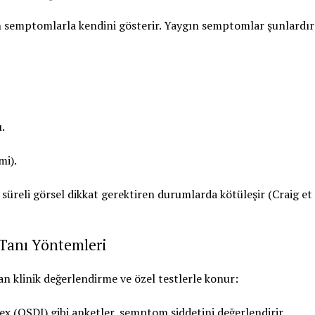
ren semptomlarla kendini gösterir. Yaygın semptomlar şunlardır
.
mi).
üreli görsel dikkat gerektiren durumlarda kötüleşir (Craig et a
 Tanı Yöntemleri
an klinik değerlendirme ve özel testlerle konur:
x (OSDI) gibi anketler, semptom şiddetini değerlendirir.