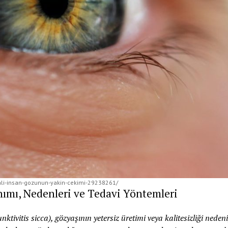
mali-insan-gozunun-yakin-cekimi-29238261/
nımı, Nedenleri ve Tedavi Yöntemleri
ivitis sicca), gözyaşının yetersiz üretimi veya kalitesizliği nedeni