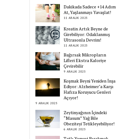
Dakikada Sadece +14 Adım
At, Yaşlanmayı Yavaşlat!
11 ARALIK 2025
Kreatin Artık Beyne de
Girebiliyor: Odaklanmış
Ultrasonla Devrim!
11 ARALIK 2025
Bağırsak Mikropların
Lifleri Ekstra Kaloriye
Çevirebilir
9 ARALIK 2025
Koşmak Beyni Yeniden İnşa
Ediyor: Alzheimer’a Karşı
Hafıza Koruyucu Genleri
Açıyor!
9 ARALIK 2025
Zeytinyağının İçindeki
“Masum” Yağ Bile
Obeziteyi Tetikleyebiliyor!
6 ARALIK 2025
Tatlı Yemeyi Bırakmak