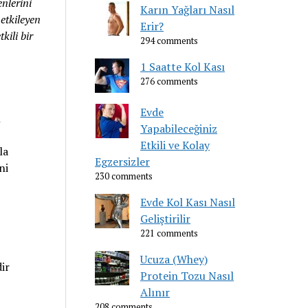
nlerini
Karın Yağları Nasıl
etkileyen
Erir?
kili bir
294 comments
1 Saatte Kol Kası
276 comments
Evde
n
Yapabileceğiniz
Etkili ve Kolay
la
Egzersizler
ni
230 comments
Evde Kol Kası Nasıl
Geliştirilir
221 comments
Ucuza (Whey)
ir
Protein Tozu Nasıl
Alınır
208 comments