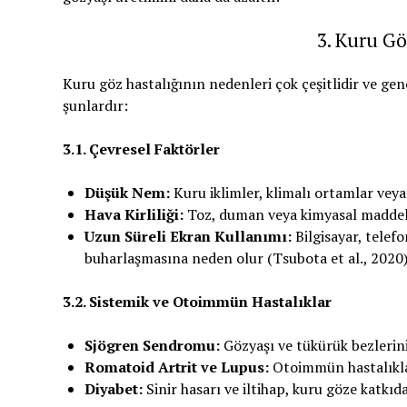
3. Kuru Gö
Kuru göz hastalığının nedenleri çok çeşitlidir ve gene
şunlardır:
3.1. Çevresel Faktörler
Düşük Nem:
Kuru iklimler, klimalı ortamlar veya
Hava Kirliliği:
Toz, duman veya kimyasal maddele
Uzun Süreli Ekran Kullanımı:
Bilgisayar, telef
buharlaşmasına neden olur (Tsubota et al., 2020)
3.2. Sistemik ve Otoimmün Hastalıklar
Sjögren Sendromu:
Gözyaşı ve tükürük bezlerini
Romatoid Artrit ve Lupus:
Otoimmün hastalıklar
Diyabet:
Sinir hasarı ve iltihap, kuru göze katkı