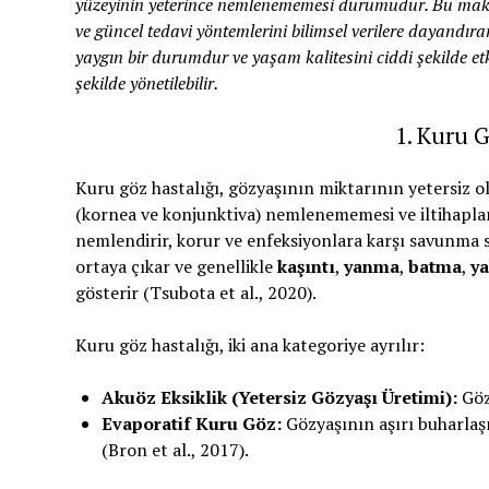
yüzeyinin yeterince nemlenememesi durumudur. Bu makal
ve güncel tedavi yöntemlerini bilimsel verilere dayandır
yaygın bir durumdur ve yaşam kalitesini ciddi şekilde etk
şekilde yönetilebilir.
1. Kuru 
Kuru göz hastalığı, gözyaşının miktarının yetersiz 
(kornea ve konjunktiva) nemlenememesi ve iltihaplan
nemlendirir, korur ve enfeksiyonlara karşı savunma
ortaya çıkar ve genellikle
kaşıntı
,
yanma
,
batma
,
ya
gösterir (Tsubota et al., 2020).
Kuru göz hastalığı, iki ana kategoriye ayrılır:
Akuöz Eksiklik (Yetersiz Gözyaşı Üretimi):
Gözy
Evaporatif Kuru Göz:
Gözyaşının aşırı buharlaşm
(Bron et al., 2017).