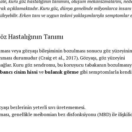
e, kuru göz hastalığının tanımını, oluşum mekanizmalarını, nede
arak açıklamaktadır. Kuru göz, dünya genelinde milyonlarca insanı 
ileyebilir. Erken tanı ve uygun tedavi yaklaşımlarıyla semptomlar et
Göz Hastalığının Tanımı
olması veya gözyaşı bileşiminin bozulması sonucu göz yüzeyini
ması durumudur (Craig et al., 2017). Gözyaşı, göz yüzeyini
 sağlar. Kuru göz sendromu, bu koruyucu tabakanın bozulmasıy
bancı cisim hissi
ve
bulanık görme
gibi semptomlarla kendi
aşı bezlerinin yeterli sıvı üretememesi.
ası, genellikle meibomian bez disfonksiyonu (MBD) ile ilişkilid