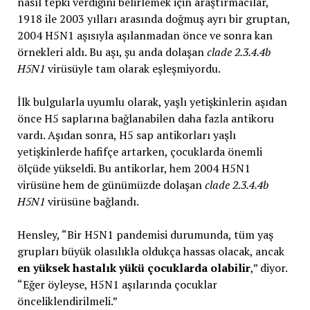
nasıl tepki verdiğini belirlemek için araştırmacılar,
1918 ile 2003 yılları arasında doğmuş ayrı bir gruptan,
2004 H5N1 aşısıyla aşılanmadan önce ve sonra kan
örnekleri aldı. Bu aşı, şu anda dolaşan
clade 2.3.4.4b
H5N1
virüsüyle tam olarak eşleşmiyordu.
İlk bulgularla uyumlu olarak, yaşlı yetişkinlerin aşıdan
önce H5 saplarına bağlanabilen daha fazla antikoru
vardı. Aşıdan sonra, H5 sap antikorları yaşlı
yetişkinlerde hafifçe artarken, çocuklarda önemli
ölçüde yükseldi. Bu antikorlar, hem 2004 H5N1
virüsüne hem de günümüzde dolaşan
clade 2.3.4.4b
H5N1
virüsüne bağlandı.
Hensley, “Bir H5N1 pandemisi durumunda, tüm yaş
grupları büyük olasılıkla oldukça hassas olacak, ancak
en yüksek hastalık yükü çocuklarda olabilir
,” diyor.
“Eğer öyleyse, H5N1 aşılarında çocuklar
önceliklendirilmeli.”