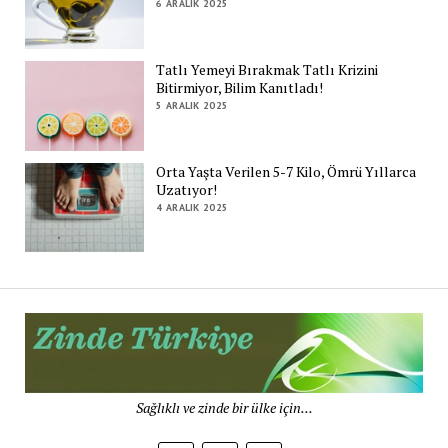
6 ARALIK 2025
Tatlı Yemeyi Bırakmak Tatlı Krizini
Bitirmiyor, Bilim Kanıtladı!
5 ARALIK 2025
Orta Yaşta Verilen 5-7 Kilo, Ömrü Yıllarca
Uzatıyor!
4 ARALIK 2025
Zi
Tü
De
Sağlıklı ve zinde bir ülke için...