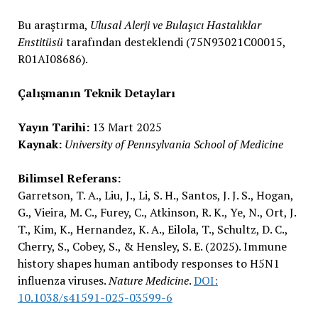
Bu araştırma,
Ulusal Alerji ve Bulaşıcı Hastalıklar
Enstitüsü
tarafından desteklendi (75N93021C00015,
R01AI08686).
Çalışmanın Teknik Detayları
Yayın Tarihi:
13 Mart 2025
Kaynak:
University of Pennsylvania School of Medicine
Bilimsel Referans:
Garretson, T. A., Liu, J., Li, S. H., Santos, J. J. S., Hogan,
G., Vieira, M. C., Furey, C., Atkinson, R. K., Ye, N., Ort, J.
T., Kim, K., Hernandez, K. A., Eilola, T., Schultz, D. C.,
Cherry, S., Cobey, S., & Hensley, S. E. (2025). Immune
history shapes human antibody responses to H5N1
influenza viruses.
Nature Medicine
.
DOI:
10.1038/s41591-025-03599-6