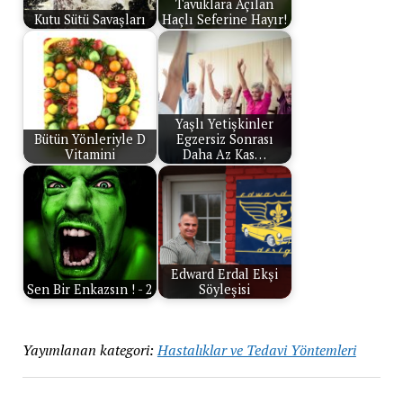
Tavuklara Açılan
Kutu Sütü Savaşları
Haçlı Seferine Hayır!
Yaşlı Yetişkinler
Bütün Yönleriyle D
Egzersiz Sonrası
Vitamini
Daha Az Kas…
Edward Erdal Ekşi
Sen Bir Enkazsın ! - 2
Söyleşisi
Yayımlanan kategori:
Hastalıklar ve Tedavi Yöntemleri