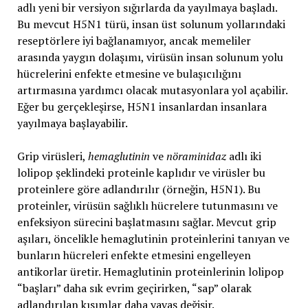
adlı yeni bir versiyon sığırlarda da yayılmaya başladı.
Bu mevcut H5N1 türü, insan üst solunum yollarındaki
reseptörlere iyi bağlanamıyor, ancak memeliler
arasında yaygın dolaşımı, virüsün insan solunum yolu
hücrelerini enfekte etmesine ve bulaşıcılığını
artırmasına yardımcı olacak mutasyonlara yol açabilir.
Eğer bu gerçekleşirse, H5N1 insanlardan insanlara
yayılmaya başlayabilir.
Grip virüsleri,
hemaglutinin
ve
nöraminidaz
adlı iki
lolipop şeklindeki proteinle kaplıdır ve virüsler bu
proteinlere göre adlandırılır (örneğin, H5N1). Bu
proteinler, virüsün sağlıklı hücrelere tutunmasını ve
enfeksiyon sürecini başlatmasını sağlar. Mevcut grip
aşıları, öncelikle hemaglutinin proteinlerini tanıyan ve
bunların hücreleri enfekte etmesini engelleyen
antikorlar üretir. Hemaglutinin proteinlerinin lolipop
“başları” daha sık evrim geçirirken, “sap” olarak
adlandırılan kısımlar daha yavaş değişir.