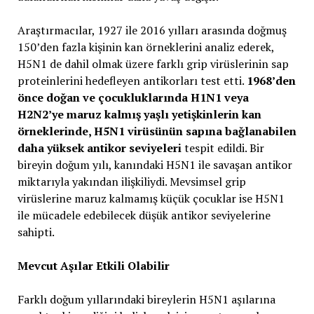
Araştırmacılar, 1927 ile 2016 yılları arasında doğmuş
150’den fazla kişinin kan örneklerini analiz ederek,
H5N1 de dahil olmak üzere farklı grip virüslerinin sap
proteinlerini hedefleyen antikorları test etti.
1968’den
önce doğan ve çocukluklarında H1N1 veya
H2N2’ye maruz kalmış yaşlı yetişkinlerin kan
örneklerinde, H5N1 virüsünün sapına bağlanabilen
daha yüksek antikor seviyeleri
tespit edildi. Bir
bireyin doğum yılı, kanındaki H5N1 ile savaşan antikor
miktarıyla yakından ilişkiliydi. Mevsimsel grip
virüslerine maruz kalmamış küçük çocuklar ise H5N1
ile mücadele edebilecek düşük antikor seviyelerine
sahipti.
Mevcut Aşılar Etkili Olabilir
Farklı doğum yıllarındaki bireylerin H5N1 aşılarına