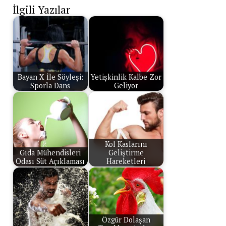
İlgili Yazılar
Bayan X İle Söyleşi:
Yetişkinlik Kalbe Zor
Sporla Dans
Geliyor
Kol Kaslarını
Gıda Mühendisleri
Geliştirme
Odası Süt Açıklaması
Hareketleri
Özgür Dolaşan