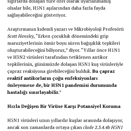
sığırlarda dolaşan türe özel olarak uyarlanmamış
olsalar bile, H5N1 aşılarından daha fazla fayda
sağlayabileceğini gösteriyor.
Araştırmanın kıdemli yazarı ve Mikrobiyoloji Profesörü
Scott Hensley
, “Erken çocukluk dönemindeki grip
maruziyetlerinin ömür boyu süren bağışıklık tepkileri
oluşturabileceğini biliyoruz,” diyor. “Yıllar önce H1N1
ve H3N2 virüsleri tarafından tetiklenen antikor
tepkilerinin, günümüzde dolaşan H5N1 kuş virüsleriyle
çapraz reaksiyona girebileceğini bulduk.
Bu çapraz
reaktif antikorların çoğu enfeksiyonları
önleyemese de, bir H5N1 pandemisi durumunda
hastalığı sınırlayabilir.
”
Hızla Değişen Bir Virüse Karşı Potansiyel Koruma
H5N1 virüsleri uzun yıllardır kuşlar arasında dolaşıyor,
ancak son zamanlarda ortaya çıkan
clade 2.3.4.4b H5N1