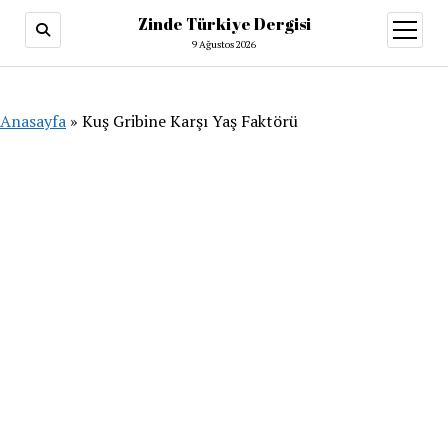
Zinde Türkiye Dergisi
menüy
aç
9 Ağustos 2026
Anasayfa
»
Kuş Gribine Karşı Yaş Faktörü