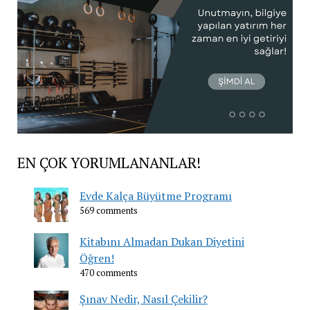
EN ÇOK YORUMLANANLAR!
Evde Kalça Büyütme Programı
569 comments
Kitabını Almadan Dukan Diyetini
Öğren!
470 comments
Şınav Nedir, Nasıl Çekilir?