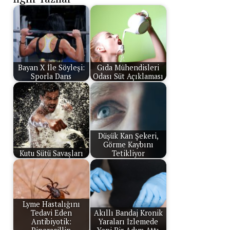
Bayan X İle Söyleşi:
Gıda Mühendisleri
Sporla Dans
Odası Süt Açıklaması
Düşük Kan Şekeri,
Görme Kaybını
Kutu Sütü Savaşları
Tetikliyor
Lyme Hastalığını
Tedavi Eden
Akıllı Bandaj Kronik
Antibiyotik:
Yaraları İzlemede