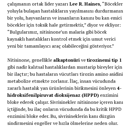
çalışmanın ortak lider yazarı
Lee R. Haines
, “Böcekler
yoluyla bulaşan hastalıkların yayılmasını durdurmanın
bir yolu, hayvanların ve insanların kanını bu kan emici
böcekler için toksik hale getirmektir,” diyor ve ekliyor:
“Bulgularımız, nitisinone’un malaria gibi böcek
kaynaklı hastalıkları kontrol etmek için umut verici
yeni bir tamamlayıcı araç olabileceğini gösteriyor.”
Nitisinone, genellikle
alkaptonüri
ve
tirozinemi tip 1
gibi nadir kalıtsal hastalıklardan mustarip bireyler için
bir ilaçtır; bu hastaların vücutları tirozin amino asidini
metabolize etmekte zorlanır. İlaç, insan vücudunda
zararlı hastalık yan ürünlerinin birikmesini önleyen
4-
hidroksifenilpiruvat dioksijenaz (HPPD)
enzimini
bloke ederek çalışır. Sivrisinekler nitisinone içeren kanı
içtiğinde, bu ilaç onların vücudunda da bu kritik HPPD
enzimini bloke eder. Bu, sivrisineklerin kanı düzgün
sindirmesini engeller ve hızla ölmelerine neden olur.