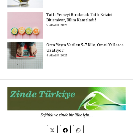
Tatlı Yemeyi Bırakmak Tatlı Krizini
Bitirmiyor, Bilim Kanıtladı!
5 ARALIK 2025
Orta Yaşta Verilen 5-7 Kilo, Ömrü Yıllarca
Uzatıyor!
4 ARALIK 2025
Zi
Tü
De
Sağlıklı ve zinde bir ülke için...