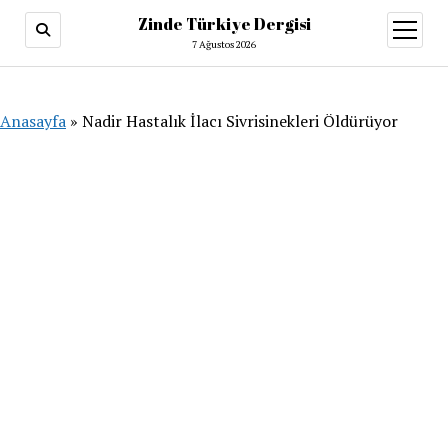
Zinde Türkiye Dergisi
menüy
aç
7 Ağustos 2026
Anasayfa
»
Nadir Hastalık İlacı Sivrisinekleri Öldürüyor