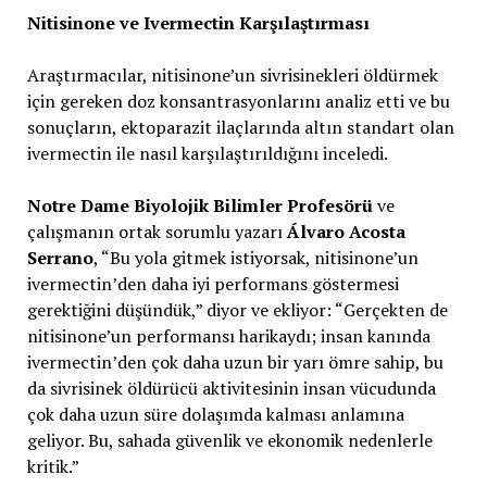
Nitisinone ve Ivermectin Karşılaştırması
Araştırmacılar, nitisinone’un sivrisinekleri öldürmek
için gereken doz konsantrasyonlarını analiz etti ve bu
sonuçların, ektoparazit ilaçlarında altın standart olan
ivermectin ile nasıl karşılaştırıldığını inceledi.
Notre Dame Biyolojik Bilimler Profesörü
ve
çalışmanın ortak sorumlu yazarı
Álvaro Acosta
Serrano
, “Bu yola gitmek istiyorsak, nitisinone’un
ivermectin’den daha iyi performans göstermesi
gerektiğini düşündük,” diyor ve ekliyor: “Gerçekten de
nitisinone’un performansı harikaydı; insan kanında
ivermectin’den çok daha uzun bir yarı ömre sahip, bu
da sivrisinek öldürücü aktivitesinin insan vücudunda
çok daha uzun süre dolaşımda kalması anlamına
geliyor. Bu, sahada güvenlik ve ekonomik nedenlerle
kritik.”