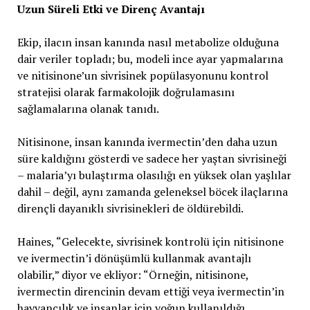
Uzun Süreli Etki ve Direnç Avantajı
Ekip, ilacın insan kanında nasıl metabolize olduğuna
dair veriler topladı; bu, modeli ince ayar yapmalarına
ve nitisinone’un sivrisinek popülasyonunu kontrol
stratejisi olarak farmakolojik doğrulamasını
sağlamalarına olanak tanıdı.
Nitisinone, insan kanında ivermectin’den daha uzun
süre kaldığını gösterdi ve sadece her yaştan sivrisineği
– malaria’yı bulaştırma olasılığı en yüksek olan yaşlılar
dahil – değil, aynı zamanda geleneksel böcek ilaçlarına
dirençli dayanıklı sivrisinekleri de öldürebildi.
Haines, “Gelecekte, sivrisinek kontrolü için nitisinone
ve ivermectin’i dönüşümlü kullanmak avantajlı
olabilir,” diyor ve ekliyor: “Örneğin, nitisinone,
ivermectin direncinin devam ettiği veya ivermectin’in
hayvancılık ve insanlar için yoğun kullanıldığı