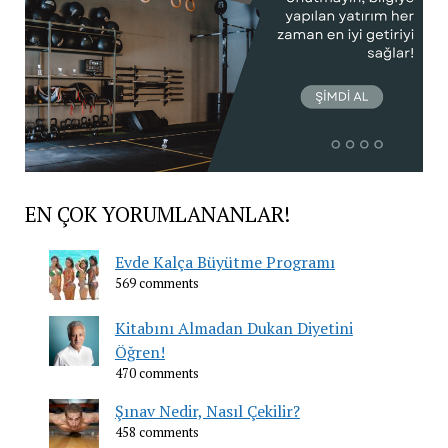
EN ÇOK YORUMLANANLAR!
Evde Kalça Büyütme Programı
569 comments
Kitabını Almadan Dukan Diyetini
Öğren!
470 comments
Şınav Nedir, Nasıl Çekilir?
458 comments