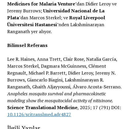
Medicines for Malaria Venture
’dan Didier Leroy ve
Jeremy Burrows;
Universidad Nacional de La
Plata
’dan Marcos Sterkel; ve
Royal Liverpool
Üniversitesi Hastanesi
’nden Lakshminarayan
Ranganath yer alıyor.
Bilimsel Referans
Lee R. Haines, Anna Trett, Clair Rose, Natalia García,
Marcos Sterkel, Dagmara McGuinness, Clément
Regnault, Michael P. Barrett, Didier Leroy, Jeremy N.
Burrows, Giancarlo Biagini, Lakshminarayan R.
Ranganath, Ghaith Aljayyoussi, Álvaro Acosta-Serrano.
Anopheles mosquito survival and pharmacokinetic
modeling show the mosquitocidal activity of nitisinone.
Science Translational Medicine
, 2025; 17 (791) DOI:
10.1126/scitranslmed.adr4827
İlgili Yazılar