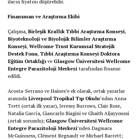
ilacın fiyatını düşürebilir.
Finansman ve Araştırma Ekibi
Çalışma,
Birleşik Krallık Tıbbi Araştırma Konseyi
,
Biyoteknoloji ve Biyolojik Bilimler Araştırma
Konseyi
,
Wellcome Trust Kurumsal Stratejik
Destek Fonu
,
Tıbbi Araştırma Konseyi Doktora
Eğitim Ortaklığı
ve
Glasgow Üniversitesi Wellcome
Entegre Parazitoloji Merkezi
tarafından finanse
edildi.
Acosta-Serrano ve Haines’e ek olarak, ortak yazarlar
arasında
Liverpool Tropikal Tıp Okulu
’ndan Anna
Trett (ortak ilk yazar), Jeremy Burrows, Clair Rose,
Natalia García, Giancarlo Biagini ve Ghaith Aljayyoussi
(ortak sorumlu);
Glasgow Üniversitesi Wellcome
Entegre Parazitoloji Merkezi
’nden Dagmara
McGuinness, Clément Regnault ve Michael Barrett;