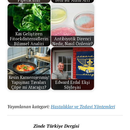
Piperacillin
Yeni Bir Adım Attı
Kas Geliştiren
Fitoekdisteroidlerin
Antibiyotik Direnci
Bilimsel Analizi
Nedir, Nasıl Önlenir?
Kesin Kanserojenmiş!
Yapışmaz Tavaları
Edward Erdal Ekşi
Çöpe mi Atacağız?
Söyleşisi
Yayımlanan kategori:
Hastalıklar ve Tedavi Yöntemleri
Zinde Türkiye Dergisi