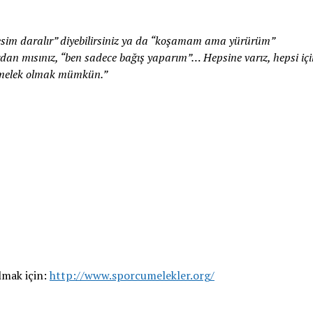
im daralır” diyebilirsiniz ya da “koşamam ama yürürüm”
dan mısınız, “ben sadece bağış yaparım”… Hepsine varız, hepsi için
er melek olmak mümkün.”
almak için:
http://www.sporcumelekler.org/