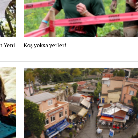
in Yeni
Koş yoksa yerler!