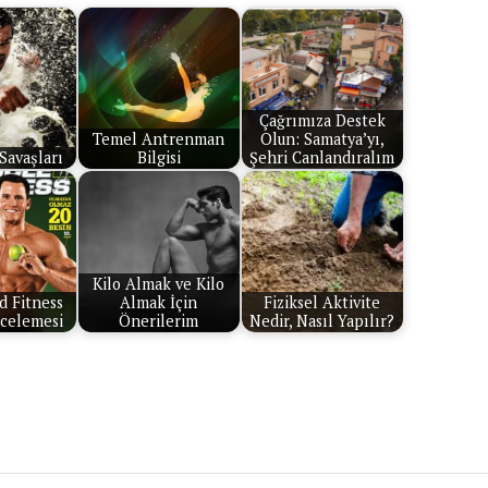
Çağrımıza Destek
Temel Antrenman
Olun: Samatya’yı,
Savaşları
Bilgisi
Şehri Canlandıralım
Kilo Almak ve Kilo
d Fitness
Almak İçin
Fiziksel Aktivite
ncelemesi
Önerilerim
Nedir, Nasıl Yapılır?