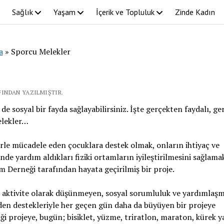
Sağlık
Yaşam
İçerik ve Topluluk
Zinde Kadın
a
»
Sporcu Melekler
FINDAN YAZILMIŞTIR.
sosyal bir fayda sağlayabilirsiniz. İşte gerçekten faydalı, ger
elekler…
erle mücadele eden çocuklara destek olmak, onların ihtiyaç ve
e yardım aldıkları fiziki ortamların iyileştirilmesini sağlama
 Derneği tarafından hayata geçirilmiş bir proje.
r aktivite olarak düşünmeyen, sosyal sorumluluk ve yardımlaş
en destekleriyle her geçen gün daha da büyüyen bir projeye
ği projeye, bugün; bisiklet, yüzme, triratlon, maraton, kürek ya