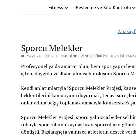
Fitness
Beslenme ve Kilo Kontrolü
Anasayf
Sporcu Melekler
BU YAZI 24 EKIM 2015 TARIHINDE ZINDE TÜRKIYE DERGISI TARA
Profesyonel ya da amatör olun, hem spor yapıp hem de 
içten, duygulu ve ilham alınası bir oluşum Sporcu M
Kendi anlatımlarıyla ”Sporcu Melekler Projesi, kans
beklentilerini kamuoyuna duyurmak, tedavi süreçlerind
onlar adına bağış toplamak amacıyla Kansersiz Yaşam
Sporcu Melekler Projesi; sporu yalnızca bedensel bi
ruhuyla spor ruhunu kaynaştıran sporcuların gönüld
dönüştü. Başlangıçta yalnızca atletlerin destek verdi