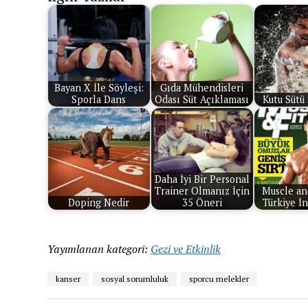
Bayan X İle Söyleşi:
Gıda Mühendisleri
Sporla Dans
Odası Süt Açıklaması
Kutu Sütü 
Daha İyi Bir Personal
Trainer Olmanız İçin
Muscle an
Doping Nedir
35 Öneri
Türkiye İ
Yayımlanan kategori:
Gezi ve Etkinlik
kanser
sosyal sorumluluk
sporcu melekler