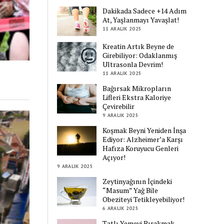
Dakikada Sadece +14 Adım
At, Yaşlanmayı Yavaşlat!
11 ARALIK 2025
Kreatin Artık Beyne de
Girebiliyor: Odaklanmış
Ultrasonla Devrim!
11 ARALIK 2025
Bağırsak Mikropların
Lifleri Ekstra Kaloriye
Çevirebilir
9 ARALIK 2025
Koşmak Beyni Yeniden İnşa
Ediyor: Alzheimer’a Karşı
Hafıza Koruyucu Genleri
Açıyor!
9 ARALIK 2025
Zeytinyağının İçindeki
“Masum” Yağ Bile
Obeziteyi Tetikleyebiliyor!
6 ARALIK 2025
Tatlı Yemeyi Bırakmak