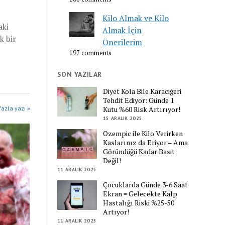
Kilo Almak ve Kilo
aki
Almak İçin
k bir
Önerilerim
197 comments
SON YAZILAR
Diyet Kola Bile Karaciğeri
Tehdit Ediyor: Günde 1
Kutu %60 Risk Artırıyor!
fazla yazı »
15 ARALIK 2025
Ozempic ile Kilo Verirken
Kaslarınız da Eriyor – Ama
Göründüğü Kadar Basit
Değil!
11 ARALIK 2025
Çocuklarda Günde 3-6 Saat
Ekran = Gelecekte Kalp
Hastalığı Riski %25-50
Artıyor!
11 ARALIK 2025