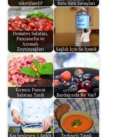
tüketilmeli?
Kutu Sütü Savaşları
Domates Salatası,
Panzanella ve
Aromalı
Zeytinyağları
Sağlık İçin Su İçmek
Kırmızı Pancar
Salatası Tarifi
Bardağında Ne Var?
Kas besleyen 5 farklı
Terbiyeli Tavuk