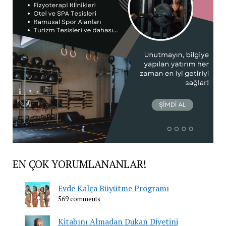
EN ÇOK YORUMLANANLAR!
Evde Kalça Büyütme Programı
569 comments
Kitabını Almadan Dukan Diyetini