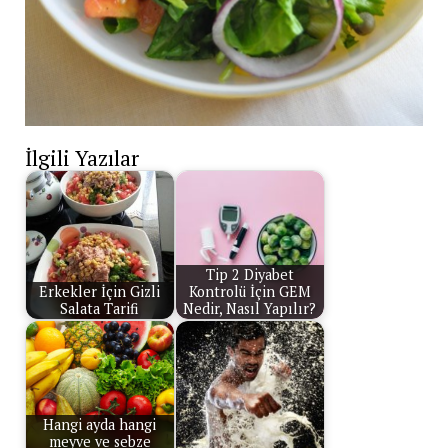
İlgili Yazılar
Tip 2 Diyabet
Erkekler İçin Gizli
Kontrolü İçin GEM
Salata Tarifi
Nedir, Nasıl Yapılır?
Hangi ayda hangi
meyve ve sebze