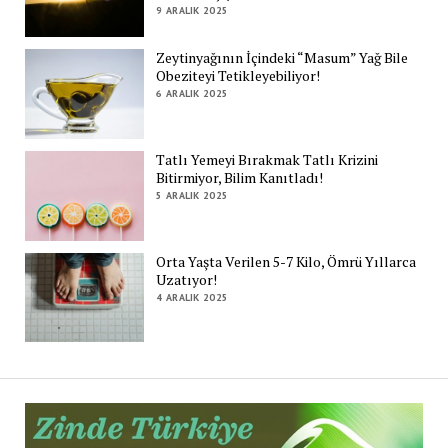
9 ARALIK 2025
Zeytinyağının İçindeki “Masum” Yağ Bile
Obeziteyi Tetikleyebiliyor!
6 ARALIK 2025
Tatlı Yemeyi Bırakmak Tatlı Krizini
Bitirmiyor, Bilim Kanıtladı!
5 ARALIK 2025
Orta Yaşta Verilen 5-7 Kilo, Ömrü Yıllarca
Uzatıyor!
4 ARALIK 2025
Zi
Tü