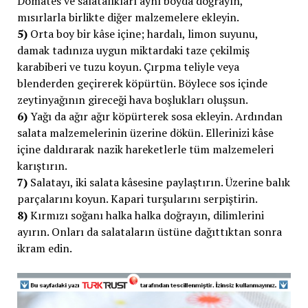
Domates ve salatalıkları aynı boyda doğrayın,
mısırlarla birlikte diğer malzemelere ekleyin.
5)
Orta boy bir kâse içine; hardalı, limon suyunu,
damak tadınıza uygun miktardaki taze çekilmiş
karabiberi ve tuzu koyun. Çırpma teliyle veya
blenderden geçirerek köpürtün. Böylece sos içinde
zeytinyağının gireceği hava boşlukları oluşsun.
6)
Yağı da ağır ağır köpürterek sosa ekleyin. Ardından
salata malzemelerinin üzerine dökün. Ellerinizi kâse
içine daldırarak nazik hareketlerle tüm malzemeleri
karıştırın.
7)
Salatayı, iki salata kâsesine paylaştırın. Üzerine balık
parçalarını koyun. Kapari turşularını serpiştirin.
8)
Kırmızı soğanı halka halka doğrayın, dilimlerini
ayırın. Onları da salataların üstüne dağıttıktan sonra
ikram edin.