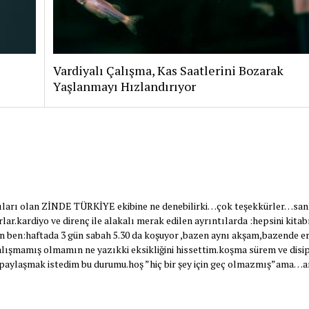
Vardiyalı Çalışma, Kas Saatlerini Bozarak
Yaşlanmayı Hızlandırıyor
tkıları olan ZİNDE TÜRKİYE ekibine ne denebilirki…çok teşekkürler…san
ar.kardiyo ve direnç ile alakalı merak edilen ayrıntılarda :hepsini kita
n ben:haftada 3 gün sabah 5.30 da koşuyor ,bazen aynı akşam,bazende er
lışmamış olmamın ne yazıkki eksikliğini hissettim.koşma sürem ve disip
m..paylaşmak istedim bu durumu.hoş ”hiç bir şey için geç olmazmış”ama…a