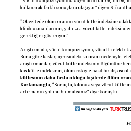
“Vücut kompozisyonunu ölçen altın bir ölçüm biçimi 
kullanarak farklı sonuçlara ulaşıyor” diyen Srikantha
“Obezitede ölüm oranını vücut kitle indeksine odakl
klinik uzmanlarının, yalnızca vücut kitle indeksind
gerektiğini gösteriyor.”
Araştırmada, vücut kompozisyonu, vücutta elektrik ak
Buna göre kaslar, içerisindeki su oranı nedeniyle, ele
araştırmacılar, vücut kütle indeksinin ölçümüne benz
kas kütle indeksinin, ölüm riskiyle nasıl bir ilişkisi ol
kütlesinin daha fazla olduğu kişilerde ölüm ora
Karlamangla
, “Sonuçta, kilonuz veya vücut kütle i
artırmanın yolunu bulmalısınız” diye konuştu.
F