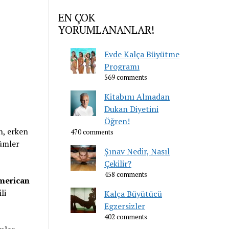
EN ÇOK
YORUMLANANLAR!
Evde Kalça Büyütme
Programı
569 comments
Kitabını Almadan
Dukan Diyetini
Öğren!
n, erken
470 comments
ümler
Şınav Nedir, Nasıl
Çekilir?
458 comments
merican
li
Kalça Büyütücü
Egzersizler
402 comments