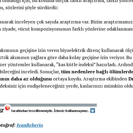
olmadığı için, bu konuda birçok farklı araştırma, farklı yönte
n, sözlerini şöyle sürdürdü:
anarak inceleyen çok sayıda araştırma var. Bizim araştırmamız 
en ziyade, vücut kompozisyonunun farklı yönlerine odaklanmas
ımının geçişine izin veren biyoelektrik direnç kullanarak ölç
ktrik akımının yağlara göre daha kolay geçişine izin veriyor. Bu 
er yöntemler kullanarak, “kas kütle indeksi” hazırladı. Ardınd
abileceğini inceledi. Sonuçlar,
tüm nedenlere bağlı ölümlerde
nının daha az olduğunu
ortaya koydu. Araştırma ekibinden
Dr
ndeksiniz için endişeleneceğiniz yerde, kaslarınızı mümkün ol
otoğraf:
IvanReberio