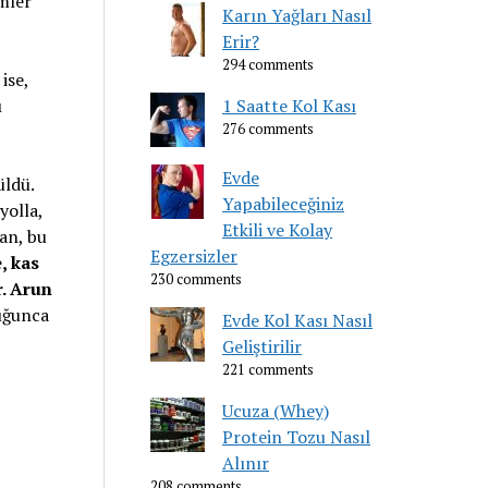
mler
Karın Yağları Nasıl
Erir?
294 comments
ise,
ı
1 Saatte Kol Kası
276 comments
Evde
üldü.
Yapabileceğiniz
yolla,
Etkili ve Kolay
an, bu
Egzersizler
, kas
230 comments
. Arun
duğunca
Evde Kol Kası Nasıl
Geliştirilir
221 comments
Ucuza (Whey)
Protein Tozu Nasıl
Alınır
208 comments