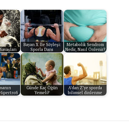
Bayan X İle Söyleşi:
Metabolik Sendrom
Savaşları
Sporla Dans
Nedir, Nasıl Önlenir?
manın
Günde Kaç Öğün
A’dan Z’ye sporda
Hipertrofi
Yemeli?
bilimsel dinlenme