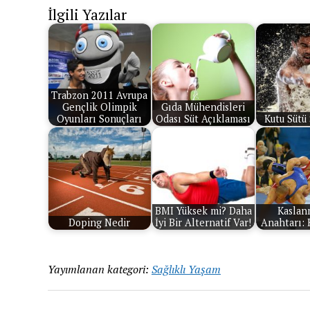
İlgili Yazılar
Trabzon 2011 Avrupa
Gençlik Olimpik
Gıda Mühendisleri
Oyunları Sonuçları
Odası Süt Açıklaması
Kutu Sütü 
BMI Yüksek mi? Daha
Kaslan
Doping Nedir
İyi Bir Alternatif Var!
Anahtarı: 
Yayımlanan kategori:
Sağlıklı Yaşam