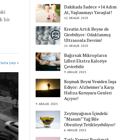
Dakikada Sadece +14 Adım
aki
At, Yaşlanmayı Yavaşlat!
11 ARALIK 2025
k bir
Kreatin Artık Beyne de
Girebiliyor: Odaklanmış
Ultrasonla Devrim!
11 ARALIK 2025
Bağırsak Mikropların
Lifleri Ekstra Kaloriye
azla yazı »
Çevirebilir
9 ARALIK 2025
Koşmak Beyni Yeniden İnşa
Ediyor: Alzheimer’a Karşı
Hafıza Koruyucu Genleri
Açıyor!
9 ARALIK 2025
Zeytinyağının İçindeki
“Masum” Yağ Bile
Obeziteyi Tetikleyebiliyor!
6 ARALIK 2025
Tatlı Yemeyi Bırakmak