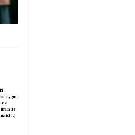
ki
bına uygun
tesi
linim ile
ma işte:(