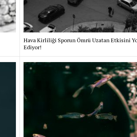
Hava Kirliliği Sporun Ömrü Uzatan Etkisini Y
Ediyor!