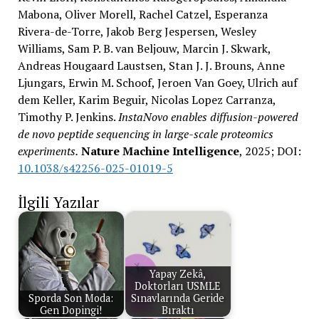
Mabona, Oliver Morell, Rachel Catzel, Esperanza
Rivera-de-Torre, Jakob Berg Jespersen, Wesley
Williams, Sam P. B. van Beljouw, Marcin J. Skwark,
Andreas Hougaard Laustsen, Stan J. J. Brouns, Anne
Ljungars, Erwin M. Schoof, Jeroen Van Goey, Ulrich auf
dem Keller, Karim Beguir, Nicolas Lopez Carranza,
Timothy P. Jenkins.
InstaNovo enables diffusion-powered
de novo peptide sequencing in large-scale proteomics
experiments.
Nature Machine Intelligence
, 2025; DOI:
10.1038/s42256-025-01019-5
İlgili Yazılar
Yapay Zekâ,
Doktorları USMLE
Sporda Son Moda:
Sınavlarında Geride
Gen Dopingi!
Bıraktı