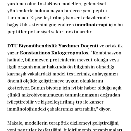
yardımcı olur. InstaNovo modelleri, geleneksel
yöntemlerle bulunamayan binlerce yeni peptiti
tanımladı. Kişiselleştirilmiş kanser tedavilerinde
bağışıklık sistemini güçlendiren
immünoterapi
için bu
peptitler potansiyel saldırı noktalarıdır.
DTU Biyomühendislik Yardımcı Doçenti
ve ortak ilk
yazar
Konstantinos Kalogeropoulos
, “Kombinasyon
halinde, bilinmeyen proteinlerin mevcut olduğu veya
ilgili organizmalar hakkında ön bilgimizin olmadığı
karmaşık vakalardaki model testlerimiz, anlayışımızı
önemli ölçüde geliştirmeye uygun olduklarını
gösteriyor. Bunun biyotıp için iyi bir haber olduğu açık,
çünkü mikrobiyomumuzun tanımlanmasını doğrudan
iyileştirebilir ve kişiselleştirilmiş tıp ile kanser
immünolojisindeki çabalarımızı artırabilir,” diyor.
Makale, modellerin terapötik dizilemeyi geliştirdiğini,
yeni peptitler keşfettiğini, bildirilmemiş organizmaları