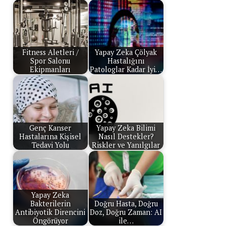
Fitness Aletleri /
Yapay Zeka Çölyak
Spor Salonu
Hastalığını
Ekipmanları
Patologlar Kadar İyi…
Genç Kanser
Yapay Zeka Bilimi
Hastalarına Kişisel
Nasıl Destekler?
Tedavi Yolu
Riskler ve Yanılgılar
Yapay Zeka
Bakterilerin
Doğru Hasta, Doğru
Antibiyotik Direncini
Doz, Doğru Zaman: AI
Öngörüyor
ile…