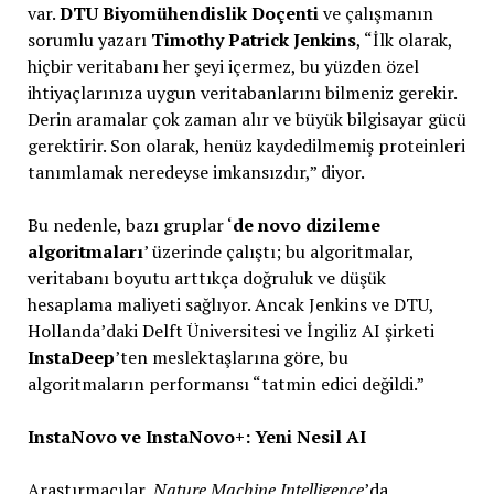
var.
DTU Biyomühendislik Doçenti
ve çalışmanın
sorumlu yazarı
Timothy Patrick Jenkins
, “İlk olarak,
hiçbir veritabanı her şeyi içermez, bu yüzden özel
ihtiyaçlarınıza uygun veritabanlarını bilmeniz gerekir.
Derin aramalar çok zaman alır ve büyük bilgisayar gücü
gerektirir. Son olarak, henüz kaydedilmemiş proteinleri
tanımlamak neredeyse imkansızdır,” diyor.
Bu nedenle, bazı gruplar ‘
de novo dizileme
algoritmaları
’ üzerinde çalıştı; bu algoritmalar,
veritabanı boyutu arttıkça doğruluk ve düşük
hesaplama maliyeti sağlıyor. Ancak Jenkins ve DTU,
Hollanda’daki Delft Üniversitesi ve İngiliz AI şirketi
InstaDeep
’ten meslektaşlarına göre, bu
algoritmaların performansı “tatmin edici değildi.”
InstaNovo ve InstaNovo+: Yeni Nesil AI
Araştırmacılar,
Nature Machine Intelligence
’da