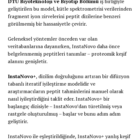
DTU Biyoteknoloji ve Biyotıp Bölümü
iş birliğiyle
geliştirilen bu model, kütle spektrometrisi verilerinden
fragment iyon zirvelerini peptit dizilerine benzeri
görülmemiş bir hassasiyetle çevirir.
Geleneksel yöntemler önceden var olan
veritabanlarına dayanırken, InstaNovo daha önce
belgelenmemiş peptitleri tanımlar – proteomik keşif
alanını genişletir.
InstaNovo+
, dizilim doğruluğunu artıran bir difüzyon
tabanlı iteratif iyileştirme modelidir ve
araştırmacıların peptit tahminlerini manuel olarak
nasıl iyileştirdiğini taklit eder. InstaNovo+ bir
başlangıç dizisiyle – InstaNovo’dan türetilmiş veya
rastgele oluşturulmuş – başlar ve bunu adım adım
geliştirir.
InstaNovo ile eşleştirildiğinde, InstaNovo+ yanlış keşif