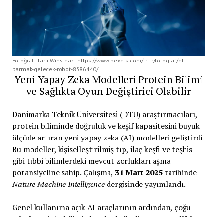
Fotoğraf: Tara Winstead: https://www.pexels.com/tr-tr/fotograf/el-
parmak-gelecek-robot-8386440/
Yeni Yapay Zeka Modelleri Protein Bilimi
ve Sağlıkta Oyun Değiştirici Olabilir
Danimarka Teknik Üniversitesi (DTU) araştırmacıları,
protein biliminde doğruluk ve keşif kapasitesini büyük
ölçüde artıran yeni yapay zeka (AI) modelleri geliştirdi.
Bu modeller, kişiselleştirilmiş tıp, ilaç keşfi ve teşhis
gibi tıbbi bilimlerdeki mevcut zorlukları aşma
potansiyeline sahip. Çalışma,
31 Mart 2025
tarihinde
Nature Machine Intelligence
dergisinde yayımlandı.
Genel kullanıma açık AI araçlarının ardından, çoğu