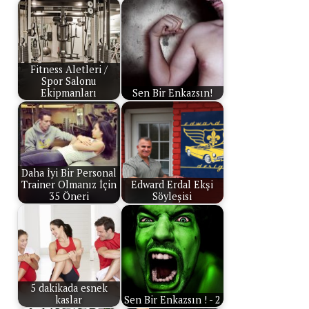
Fitness Aletleri /
Spor Salonu
Ekipmanları
Sen Bir Enkazsın!
Daha İyi Bir Personal
Trainer Olmanız İçin
Edward Erdal Ekşi
35 Öneri
Söyleşisi
5 dakikada esnek
kaslar
Sen Bir Enkazsın ! - 2