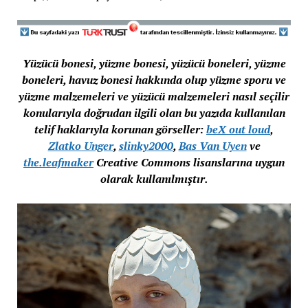
Yüzücü bonesi, yüzme bonesi, yüzücü boneleri, yüzme
boneleri, havuz bonesi hakkında olup yüzme sporu ve
yüzme malzemeleri ve yüzücü malzemeleri nasıl seçilir
konularıyla doğrudan ilgili olan bu yazıda kullanılan
telif haklarıyla korunan görseller:
beX out loud
,
Zlatko Unger
,
slinky2000
,
Bas Van Uyen
ve
the.leafmaker
Creative Commons lisanslarına uygun
olarak kullanılmıştır.