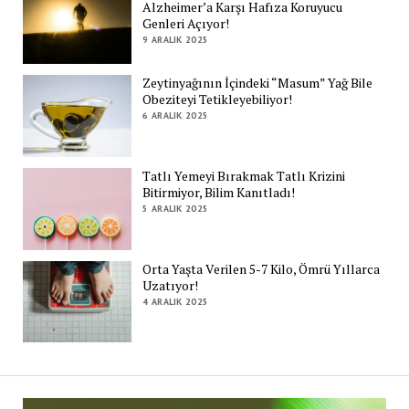
Alzheimer’a Karşı Hafıza Koruyucu
Genleri Açıyor!
9 ARALIK 2025
Zeytinyağının İçindeki “Masum” Yağ Bile
Obeziteyi Tetikleyebiliyor!
6 ARALIK 2025
Tatlı Yemeyi Bırakmak Tatlı Krizini
Bitirmiyor, Bilim Kanıtladı!
5 ARALIK 2025
Orta Yaşta Verilen 5-7 Kilo, Ömrü Yıllarca
Uzatıyor!
4 ARALIK 2025
Zi