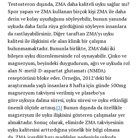
Testosteron dışında, ZMA daha kaliteli uyku sağlar mı?
Spor yapan ve ZMA kullanan birçok kişi ZMA ile daha
derin ve kolay uyuduğunu söyleyebilir, bunun yanında
uykuda daha fazla rüya gördüğünü söyleyen insanlara
da rastlayabilirsiniz. Diğer taraftan ZMA’yı uyku
kalitesi ile ilişkisini ele alan klinik bir çalışma
bulunmamaktadır. Bununla birlikte, ZMA’daki iki
bileşen uyku düzenlemesinde rol oynayabilir. Çinko ve
magnezyum, beyindeki duygudurum, ağrı ve uykuda rol
alan N-metil-D-aspartat glutamatı (NMDA)
reseptörünü bloke eder. Örneğin, 2012’deki bir
araştırmada yaşlı insanlara 8 hafta için günde 500mg
magnezyum takviyesi verilmiş ve plasebo’ya
göre uykuya dalma süresi, uyku süresi ve uyku etkinliği
önemli ölçüde artmış.
[3]
Bunun dışında da özellikle
magzezyum ile uyku ilişkisini gösteren çalışmalar yer
almaktadır. Sonuç olarak, elimizde ZMA takviyesinin
uyku kalitesini arttırdığına yönelik bir bilgi olmasa
da, ZMA içerdiği bazı maddeler nedeniyle uykuda