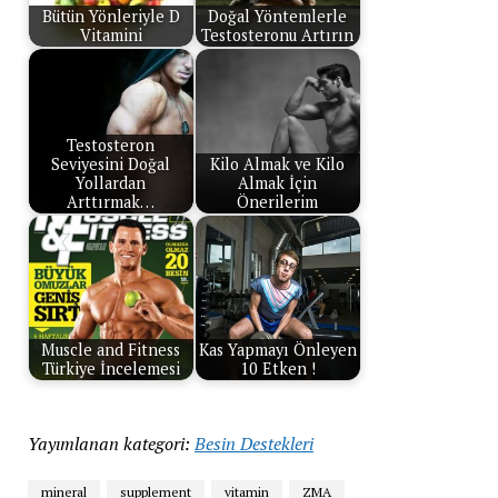
Bütün Yönleriyle D
Doğal Yöntemlerle
Vitamini
Testosteronu Artırın
Testosteron
Seviyesini Doğal
Kilo Almak ve Kilo
Yollardan
Almak İçin
Arttırmak…
Önerilerim
Muscle and Fitness
Kas Yapmayı Önleyen
Türkiye İncelemesi
10 Etken !
Yayımlanan kategori:
Besin Destekleri
mineral
supplement
vitamin
ZMA