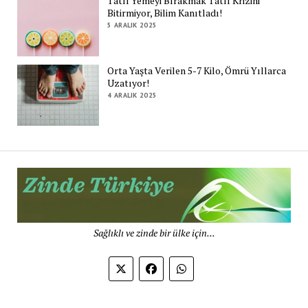
Tatlı Yemeyi Bırakmak Tatlı Krizini
Bitirmiyor, Bilim Kanıtladı!
5 ARALIK 2025
Orta Yaşta Verilen 5-7 Kilo, Ömrü Yıllarca
Uzatıyor!
4 ARALIK 2025
Zi
Tü
De
Sağlıklı ve zinde bir ülke için...