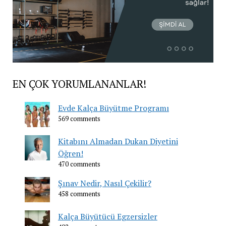
EN ÇOK YORUMLANANLAR!
Evde Kalça Büyütme Programı
569 comments
Kitabını Almadan Dukan Diyetini
Öğren!
470 comments
Şınav Nedir, Nasıl Çekilir?
458 comments
Kalça Büyütücü Egzersizler