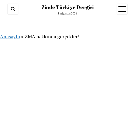
Zinde Türkiye Dergisi
menüy
aç
8 Ağustos 2026
Anasayfa
»
ZMA hakkında gerçekler!