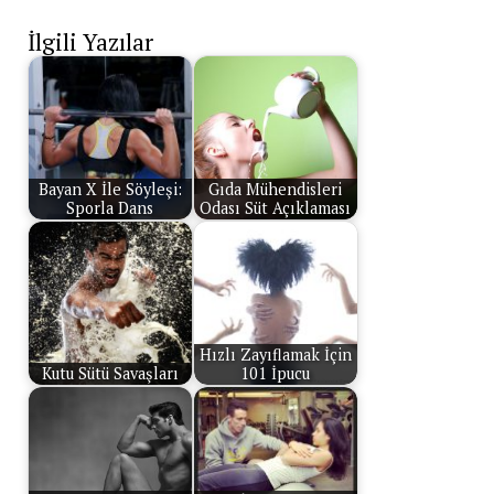
İlgili Yazılar
Bayan X İle Söyleşi:
Gıda Mühendisleri
Sporla Dans
Odası Süt Açıklaması
Hızlı Zayıflamak İçin
Kutu Sütü Savaşları
101 İpucu