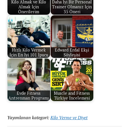
Kilo Almak ve Kilo
Daha İyi Bir Personal
Almak İçin
Trainer Olmanız İçin
Önerilerim
35 Öneri
Hızlı Kilo Vermek
Edward Erdal Ekşi
İçin En İyi 101 İpucu
Söyleşisi
Evde Fitness
Muscle and Fitness
Antrenman Programı
Türkiye İncelemesi
Yayımlanan kategori:
Kilo Verme ve Diyet