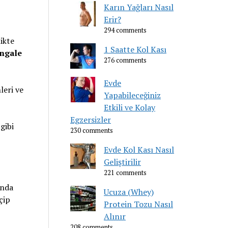
Karın Yağları Nasıl
Erir?
294 comments
ikte
1 Saatte Kol Kası
ingale
276 comments
Evde
leri ve
Yapabileceğiniz
Etkili ve Kolay
Egzersizler
gibi
230 comments
Evde Kol Kası Nasıl
Geliştirilir
221 comments
ında
Ucuza (Whey)
çip
Protein Tozu Nasıl
Alınır
208 comments