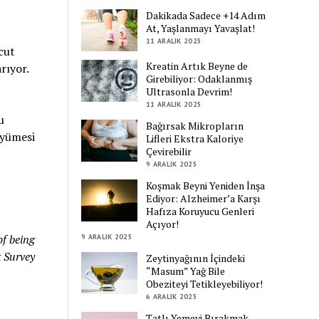
Dakikada Sadece +14 Adım
At, Yaşlanmayı Yavaşlat!
11 ARALIK 2025
cut
Kreatin Artık Beyne de
rıyor.
Girebiliyor: Odaklanmış
Ultrasonla Devrim!
11 ARALIK 2025
u
Bağırsak Mikropların
üyümesi
Lifleri Ekstra Kaloriye
Çevirebilir
9 ARALIK 2025
Koşmak Beyni Yeniden İnşa
Ediyor: Alzheimer’a Karşı
Hafıza Koruyucu Genleri
Açıyor!
of being
9 ARALIK 2025
t Survey
Zeytinyağının İçindeki
“Masum” Yağ Bile
Obeziteyi Tetikleyebiliyor!
6 ARALIK 2025
Tatlı Yemeyi Bırakmak