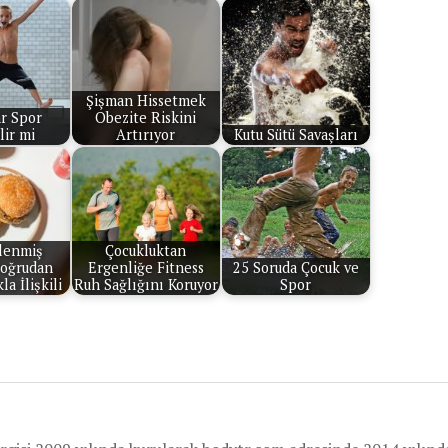
Şişman Hissetmek
r Spor
Obezite Riskini
lir mi
Artırıyor
Kutu Sütü Savaşları
şlenmiş
Çocukluktan
Doğrudan
Ergenliğe Fitness
25 Soruda Çocuk ve
la İlişkili
Ruh Sağlığını Koruyor
Spor