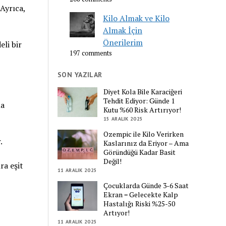
 Ayrıca,
Kilo Almak ve Kilo
Almak İçin
Önerilerim
li bir
197 comments
SON YAZILAR
Diyet Kola Bile Karaciğeri
Tehdit Ediyor: Günde 1
ha
Kutu %60 Risk Artırıyor!
15 ARALIK 2025
Ozempic ile Kilo Verirken
.
Kaslarınız da Eriyor – Ama
Göründüğü Kadar Basit
Değil!
ra eşit
11 ARALIK 2025
Çocuklarda Günde 3-6 Saat
Ekran = Gelecekte Kalp
Hastalığı Riski %25-50
Artıyor!
11 ARALIK 2025