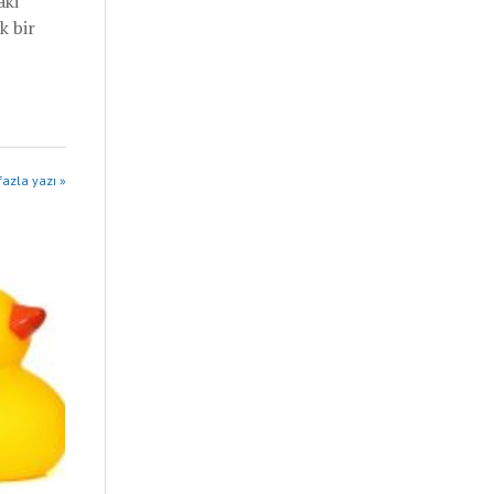
aki
k bir
fazla yazı »