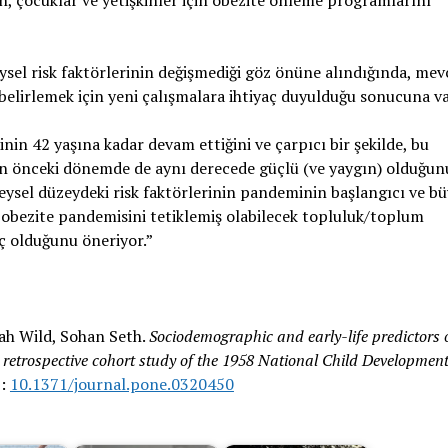
eysel risk faktörlerinin değişmediği göz önüne alındığında, mev
belirlemek için yeni çalışmalara ihtiyaç duyulduğu sonucuna va
inin 42 yaşına kadar devam ettiğini ve çarpıcı bir şekilde, bu
 önceki dönemde de aynı derecede güçlü (ve yaygın) olduğun
bireysel düzeydeki risk faktörlerinin pandeminin başlangıcı ve b
obezite pandemisini tetiklemiş olabilecek topluluk/toplum
aç olduğunu öneriyor.”
ah Wild, Sohan Seth.
Sociodemographic and early-life predictors 
retrospective cohort study of the 1958 National Child Developmen
I:
10.1371/journal.pone.0320450