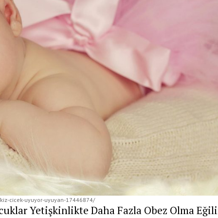
f/kiz-cicek-uyuyor-uyuyan-17446874/
cuklar Yetişkinlikte Daha Fazla Obez Olma Eği