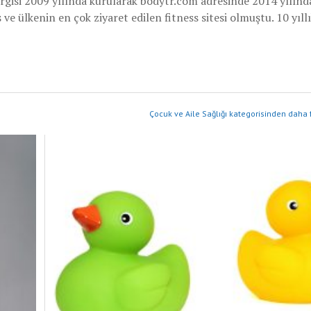
rgisi 2009 yılında kurularak bodytr.com adresinde 2014 yılınd
e ülkenin en çok ziyaret edilen fitness sitesi olmuştu. 10 yıllı
Çocuk ve Aile Sağlığı kategorisinden daha 