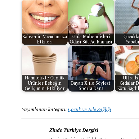
Kahvenin Vücudumuza
Gıda Mühendisleri
Çocukla
Etkileri
Odası Süt Açıklaması
Yapabi
Hamilelikte Günlük
Ultra İ
Ürünler Bebeğin
Bayan X İle Söyleşi:
Gıdalar 
Gelişimini Etkiliyor
Sporla Dans
Kötü Sağlık
Yayımlanan kategori:
Çocuk ve Aile Sağlığı
Zinde Türkiye Dergisi