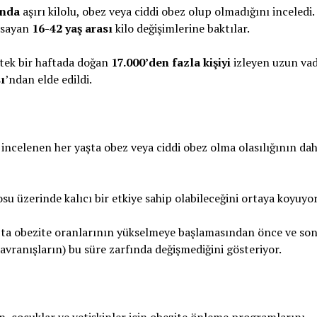
ında
aşırı kilolu, obez veya ciddi obez olup olmadığını inceledi.
apsayan
16-42 yaş arası
kilo değişimlerine baktılar.
 tek bir haftada doğan
17.000’den fazla kişiyi
izleyen uzun vade
ı
’ndan elde edildi.
 incelenen her yaşta obez veya ciddi obez olma olasılığının da
osu üzerinde kalıcı bir etkiye sahip olabileceğini ortaya koyuyor
llık’ta obezite oranlarının yükselmeye başlamasından önce ve son
davranışların) bu süre zarfında değişmediğini gösteriyor.
n, çocuklar ve yetişkinler için obezite önleme programlarını