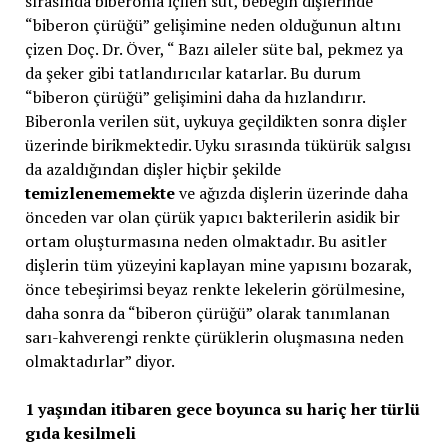
sırasında biberonla içilen süt, bebeğin dişlerinde
“biberon çürüğü” gelişimine neden olduğunun altını
çizen Doç. Dr. Över, “ Bazı aileler süte bal, pekmez ya
da şeker gibi tatlandırıcılar katarlar. Bu durum
“biberon çürüğü” gelişimini daha da hızlandırır.
Biberonla verilen süt, uykuya geçildikten sonra dişler
üzerinde birikmektedir. Uyku sırasında tükürük salgısı
da azaldığından dişler hiçbir şekilde
temizlenememekte
ve ağızda dişlerin üzerinde daha
önceden var olan çürük yapıcı bakterilerin asidik bir
ortam oluşturmasına neden olmaktadır. Bu asitler
dişlerin tüm yüzeyini kaplayan mine yapısını bozarak,
önce tebeşirimsi beyaz renkte lekelerin görülmesine,
daha sonra da “biberon çürüğü” olarak tanımlanan
sarı-kahverengi renkte çürüklerin oluşmasına neden
olmaktadırlar” diyor.
1 yaşından itibaren gece boyunca su hariç her türlü
gıda kesilmeli