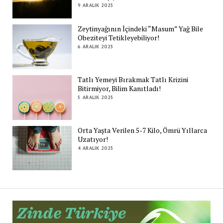
9 ARALIK 2025
Zeytinyağının İçindeki “Masum” Yağ Bile
Obeziteyi Tetikleyebiliyor!
6 ARALIK 2025
Tatlı Yemeyi Bırakmak Tatlı Krizini
Bitirmiyor, Bilim Kanıtladı!
5 ARALIK 2025
Orta Yaşta Verilen 5-7 Kilo, Ömrü Yıllarca
Uzatıyor!
4 ARALIK 2025
Zi
Tü