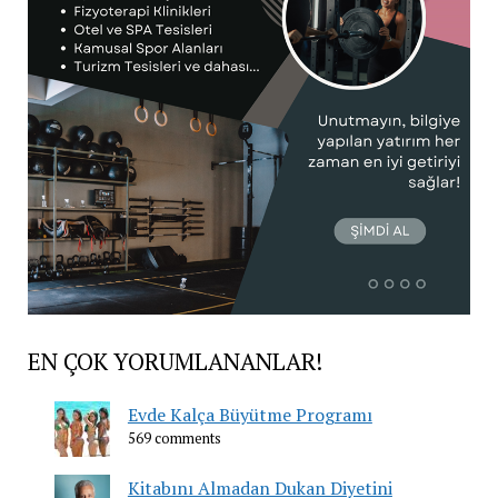
EN ÇOK YORUMLANANLAR!
Evde Kalça Büyütme Programı
569 comments
Kitabını Almadan Dukan Diyetini