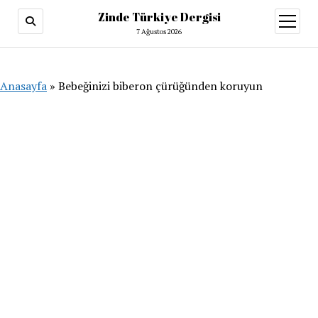
Zinde Türkiye Dergisi
menüy
aç
7 Ağustos 2026
Anasayfa
»
Bebeğinizi biberon çürüğünden koruyun