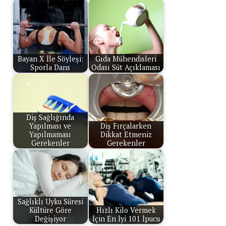
Bayan X İle Söyleşi:
Gıda Mühendisleri
Sporla Dans
Odası Süt Açıklaması
Diş Sağlığında
Yapılması ve
Diş Fırçalarken
Yapılmaması
Dikkat Etmeniz
Gerekenler
Gerekenler
Sağlıklı Uyku Süresi
Kültüre Göre
Hızlı Kilo Vermek
Değişiyor
İçin En İyi 101 İpucu