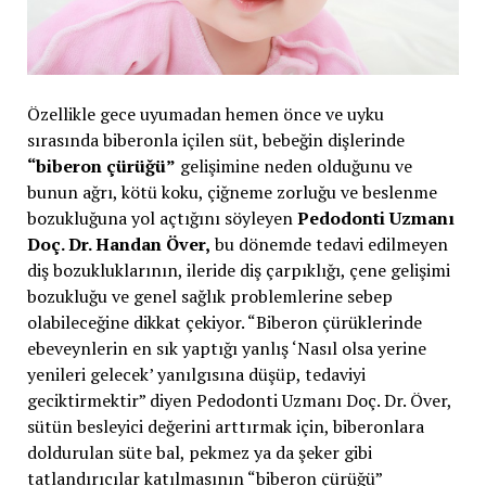
Özellikle gece uyumadan hemen önce ve uyku
sırasında biberonla içilen süt, bebeğin dişlerinde
“biberon çürüğü”
gelişimine neden olduğunu ve
bunun ağrı, kötü koku, çiğneme zorluğu ve beslenme
bozukluğuna yol açtığını söyleyen
Pedodonti Uzmanı
Doç. Dr. Handan Över,
bu dönemde tedavi edilmeyen
diş bozukluklarının, ileride diş çarpıklığı, çene gelişimi
bozukluğu ve genel sağlık problemlerine sebep
olabileceğine dikkat çekiyor. “Biberon çürüklerinde
ebeveynlerin en sık yaptığı yanlış ‘Nasıl olsa yerine
yenileri gelecek’ yanılgısına düşüp, tedaviyi
geciktirmektir” diyen Pedodonti Uzmanı Doç. Dr. Över,
sütün besleyici değerini arttırmak için, biberonlara
doldurulan süte bal, pekmez ya da şeker gibi
tatlandırıcılar katılmasının “biberon çürüğü”