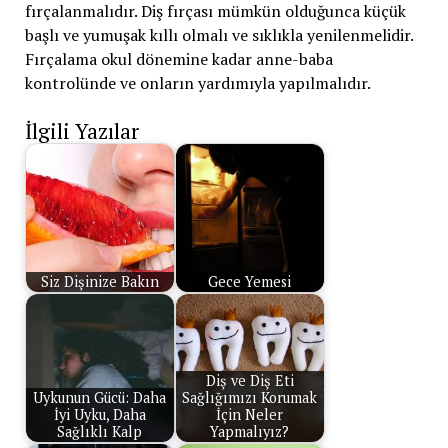
fırçalanmalıdır. Diş fırçası mümkün olduğunca küçük
başlı ve yumuşak kıllı olmalı ve sıklıkla yenilenmelidir.
Fırçalama okul dönemine kadar anne-baba
kontrolünde ve onların yardımıyla yapılmalıdır.
İlgili Yazılar
Siz Dişinize Bakın
Gece Yemesi
Diş ve Diş Eti
Uykunun Gücü: Daha
Sağlığımızı Korumak
İyi Uyku, Daha
İçin Neler
Sağlıklı Kalp
Yapmalıyız?