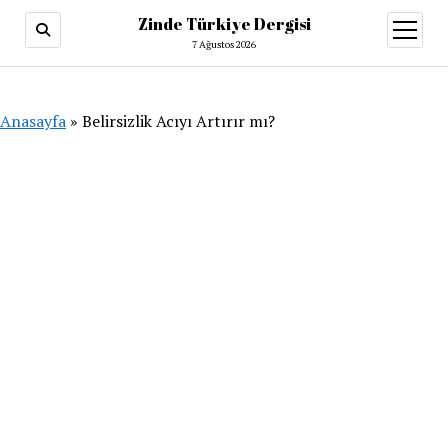
Zinde Türkiye Dergisi
menüy
aç
7 Ağustos 2026
Anasayfa
»
Belirsizlik Acıyı Artırır mı?