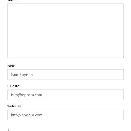
İsim*
E-Posta*
Websitesi