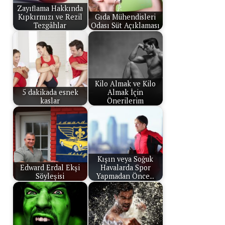
Zayıflama Hakkında
Kıpkırmızı ve Rezil
Gıda Mühendisleri
Tezgâhlar
Odası Süt Açıklaması
Kilo Almak ve Kilo
5 dakikada esnek
Almak İçin
kaslar
Önerilerim
Kışın veya Soğuk
Edward Erdal Ekşi
Havalarda Spor
Söyleşisi
Yapmadan Önce...