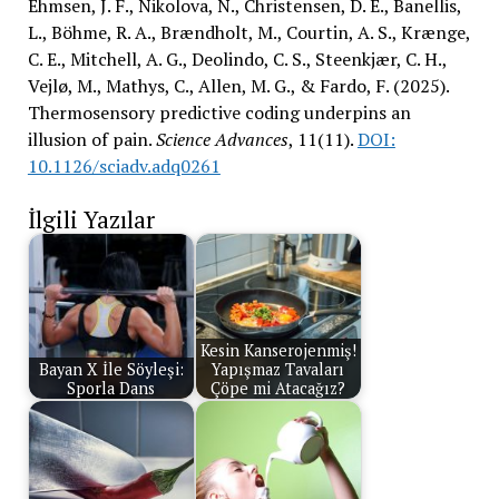
Ehmsen, J. F., Nikolova, N., Christensen, D. E., Banellis,
L., Böhme, R. A., Brændholt, M., Courtin, A. S., Krænge,
C. E., Mitchell, A. G., Deolindo, C. S., Steenkjær, C. H.,
Vejlø, M., Mathys, C., Allen, M. G., & Fardo, F. (2025).
Thermosensory predictive coding underpins an
illusion of pain.
Science Advances
, 11(11).
DOI:
10.1126/sciadv.adq0261
İlgili Yazılar
Kesin Kanserojenmiş!
Bayan X İle Söyleşi:
Yapışmaz Tavaları
Sporla Dans
Çöpe mi Atacağız?