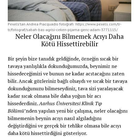
Pexels’tan Andrea Piacquadio fotoğrafı: https://www.pexels.com/tr-
tr/fotograf/sabah-bas-agrisi-ceken-pijama-genc-adam-3771115/
Neler Olacağını Bilmemek Acıyı Daha
Kötü Hissettirebilir
Bir şeyin bize tanıdık geldiğinde, örneğin sıcak bir
tavaya yanlışlıkla dokunduğumuzda, beynimiz ne
hissedeceğimizi ve bunun ne kadar acıtacağını zaten
bilir. Ancak gözleriniz bağlı olsaydı ve sıcak bir tavaya
dokunduğunuzu bilmeseydiniz, tava sizi yaralayacak
kadar sıcak olmasa bile daha yoğun bir acı
hissederdiniz.
Aarhus Üniversitesi Klinik Tıp
Bölümü
’nden yapılan yeni bir çalışma, neler olacağını
bilmemenin beynin acıyı nasıl algıladığını
değiştirdiğini ve gerçek bir tehlike olmasa bile acıyı
daha kötü hissettirdiğini gösteriyor.