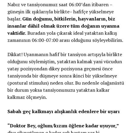
Nabız ve tansiyonumuz saat 06:00’dan itibaren –
güneşin ilk ışıklarıyla birlikte– hafifçe yükselmeye
başlar.
Gün doğumu, bitkilerin, hayvanların, biz
insanlar dâhil olmak üzere tüm doğanın uyanma
vaktidir.
Buradan yola çıkarak ideal yataktan kalkış
zamanının 06:00-07:00 arası olduğunu söyleyebilirim.
Dikkat! Uyanmanın hafif bir tansiyon artışıyla birlikte
olduğunu söylemiştim, yataktan kalmak yani vücudun
yatay pozisyondan dikey pozisyona geçmesi önce
tansiyonda bir düşmeye sonra ikinci bir yükselmeye
(postural stimulus) neden olur. Bu nedenle olağanüstü
bir durum yoksa tansiyonunuzu yataktan kalkar
kalkmaz ölçmeyin.
Sabah geç kalkmayı alışkanlık edenlere bir uyarı
“Doktor Bey, oğlum/kızım öğlene kadar uyuyor,”
diye şikayetlenen o kadar çok hastam var ki