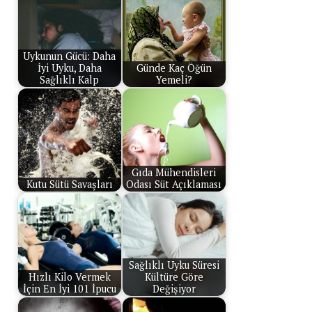
Uykunun Gücü: Daha
İyi Uyku, Daha
Günde Kaç Öğün
Sağlıklı Kalp
Yemeli?
Gıda Mühendisleri
Kutu Sütü Savaşları
Odası Süt Açıklaması
Sağlıklı Uyku Süresi
Hızlı Kilo Vermek
Kültüre Göre
İçin En İyi 101 İpucu
Değişiyor