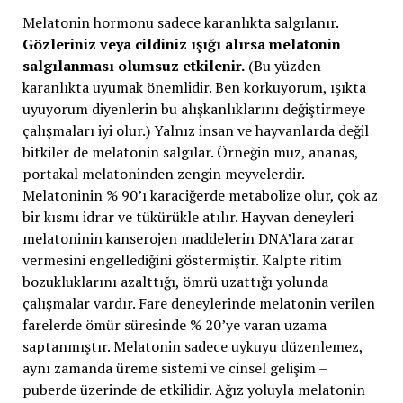
Melatonin hormonu sadece karanlıkta salgılanır.
Gözleriniz veya cildiniz ışığı alırsa melatonin
salgılanması olumsuz etkilenir.
(Bu yüzden
karanlıkta uyumak önemlidir. Ben korkuyorum, ışıkta
uyuyorum diyenlerin bu alışkanlıklarını değiştirmeye
çalışmaları iyi olur.) Yalnız insan ve hayvanlarda değil
bitkiler de melatonin salgılar. Örneğin muz, ananas,
portakal melatoninden zengin meyvelerdir.
Melatoninin % 90’ı karaciğerde metabolize olur, çok az
bir kısmı idrar ve tükürükle atılır. Hayvan deneyleri
melatoninin kanserojen maddelerin DNA’lara zarar
vermesini engellediğini göstermiştir. Kalpte ritim
bozukluklarını azalttığı, ömrü uzattığı yolunda
çalışmalar vardır. Fare deneylerinde melatonin verilen
farelerde ömür süresinde % 20’ye varan uzama
saptanmıştır. Melatonin sadece uykuyu düzenlemez,
aynı zamanda üreme sistemi ve cinsel gelişim –
puberde üzerinde de etkilidir. Ağız yoluyla melatonin