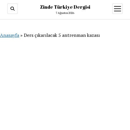
Zinde Türkiye Dergisi
menüy
aç
7 Ağustos 2026
Anasayfa
»
Ders çıkarılacak 5 antrenman kazası