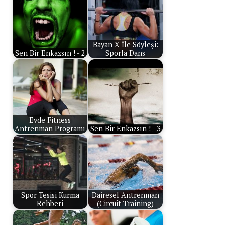
Bayan X İle Söyleşi:
Sen Bir Enkazsın ! - 2
Sporla Dans
Evde Fitness
Antrenman Programı
Sen Bir Enkazsın ! - 3
Spor Tesisi Kurma
Dairesel Antrenman
Rehberi
(Circuit Training)