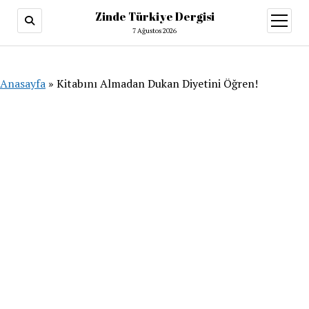
Zinde Türkiye Dergisi
menüy
aç
7 Ağustos 2026
Anasayfa
»
Kitabını Almadan Dukan Diyetini Öğren!