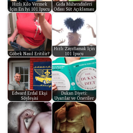
Hızlı Kilo Vermek
Gıda Mühendisleri
İçin En İyi 101 İpucu
Odası Süt Açıklaması
Hızlı Zayıflamak İçin
Göbek Nasıl Eritilir?
101 İpucu
Edward Erdal Ekşi
Dukan Diyeti:
Söyleşisi
Uyarılar ve Öneriler