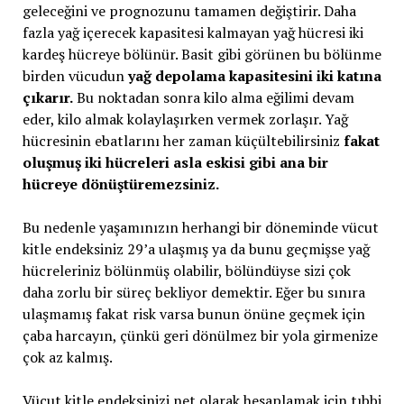
geleceğini ve prognozunu tamamen değiştirir. Daha
fazla yağ içerecek kapasitesi kalmayan yağ hücresi iki
kardeş hücreye bölünür. Basit gibi görünen bu bölünme
birden vücudun
yağ depolama kapasitesini iki katına
çıkarır.
Bu noktadan sonra kilo alma eğilimi devam
eder, kilo almak kolaylaşırken vermek zorlaşır. Yağ
hücresinin ebatlarını her zaman küçültebilirsiniz
fakat
oluşmuş iki hücreleri asla eskisi gibi ana bir
hücreye dönüştüremezsiniz.
Bu nedenle yaşamınızın herhangi bir döneminde vücut
kitle endeksiniz 29’a ulaşmış ya da bunu geçmişse yağ
hücreleriniz bölünmüş olabilir, bölündüyse sizi çok
daha zorlu bir süreç bekliyor demektir. Eğer bu sınıra
ulaşmamış fakat risk varsa bunun önüne geçmek için
çaba harcayın, çünkü geri dönülmez bir yola girmenize
çok az kalmış.
Vücut kitle endeksinizi net olarak hesaplamak için tıbbi