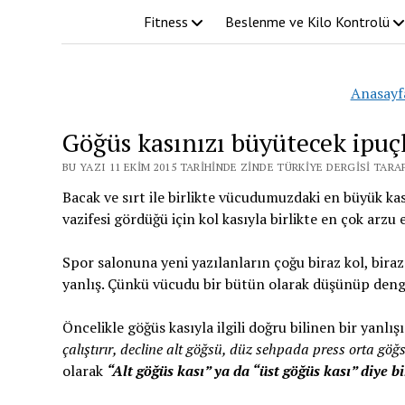
Fitness
Beslenme ve Kilo Kontrolü
Anasayf
Göğüs kasınızı büyütecek ipuç
BU YAZI 11 EKIM 2015 TARIHINDE ZINDE TÜRKIYE DERGISI TARA
Bacak ve sırt ile birlikte vücudumuzdaki en büyük ka
vazifesi gördüğü için kol kasıyla birlikte en çok arzu 
Spor salonuna yeni yazılanların çoğu biraz kol, biraz
yanlış. Çünkü vücudu bir bütün olarak düşünüp denge
Öncelikle göğüs kasıyla ilgili doğru bilinen bir yanlış
çalıştırır, decline alt göğsü, düz sehpada press orta göğsü
olarak
“Alt göğüs kası” ya da “üst göğüs kası” diye b