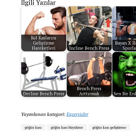
İlgili Yazılar
Kol Kaslarını
Geliştirme
Bayan X İl
Hareketleri
Incline Bench Press
Sporla
Bench Press
Decline Bench Press
Arttırmak
Sen Bir Enk
Yayımlanan kategori:
Egzersizler
göğüs kası
göğüs kası büyütme
göğüs kası geliştirme