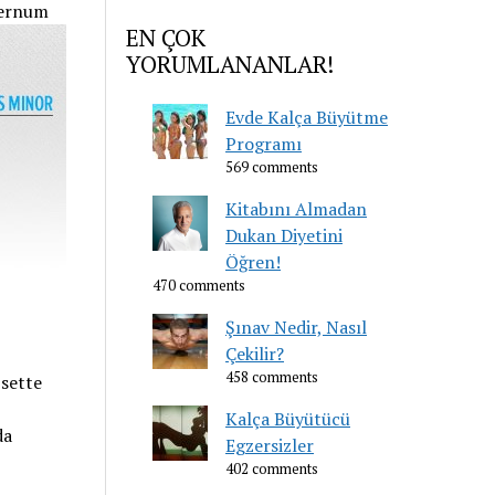
ternum
EN ÇOK
YORUMLANANLAR!
Evde Kalça Büyütme
Programı
569 comments
Kitabını Almadan
Dukan Diyetini
Öğren!
470 comments
Şınav Nedir, Nasıl
Çekilir?
458 comments
 sette
Kalça Büyütücü
da
Egzersizler
402 comments