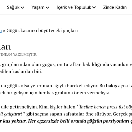
Sağlık
Yaşam
İçerik ve Topluluk
Zinde Kadın
a
»
Göğüs kasınızı büyütecek ipuçları
ları
FINDAN YAZILMIŞTIR.
s gruplarından olan göğüs, ön taraftan bakıldığında vücudun vi
edilen kaslardan biri.
 da göğüs olsa yeter mantığıyla hareket ediyor. Bu bakış açısı t
li bir gelişim için her kas grubuna önem vermeliyiz.
ı dile getirmeliyim. Kimi kişiler halen
‘‘Incline bench press üst gö
 çalıştırır!’’
gibi saçma sapan safsatalar öne sürüyor. Gerçek şu
ir kas yoktur. Her egzersizde belli oranda göğsün porsiyonları ç