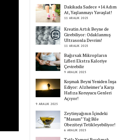
Dakikada Sadece +14 Adım
At, Yaşlanmayı Yavaşlat!
11 ARALIK 2025
Kreatin Artık Beyne de
Girebiliyor: Odaklanmış
Ultrasonla Devrim!
11 ARALIK 2025
Bağırsak Mikropların
Lifleri Ekstra Kaloriye
Çevirebilir
9 ARALIK 2025
Koşmak Beyni Yeniden İnşa
Ediyor: Alzheimer’a Karşı
Hafıza Koruyucu Genleri
Açıyor!
9 ARALIK 2025
Zeytinyağının İçindeki
“Masum” Yağ Bile
Obeziteyi Tetikleyebiliyor!
6 ARALIK 2025
Tatlı Yemeyi Bırakmak