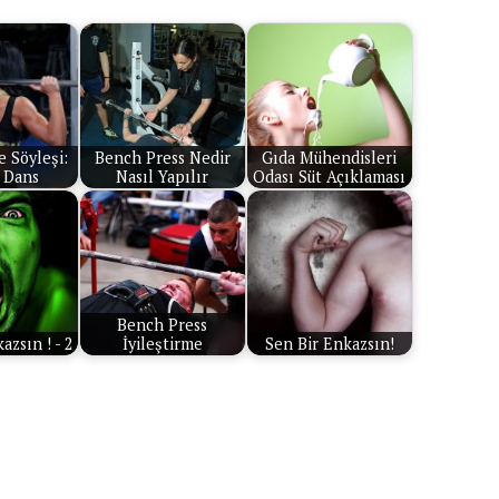
e Söyleşi:
Bench Press Nedir
Gıda Mühendisleri
 Dans
Nasıl Yapılır
Odası Süt Açıklaması
Bench Press
azsın ! - 2
İyileştirme
Sen Bir Enkazsın!