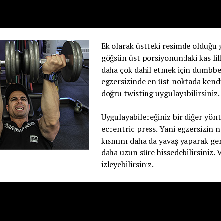
Ek olarak üstteki resimde olduğu g
göğsün üst porsiyonundaki kas lifl
daha çok dahil etmek için dumbbe
egzersizinde en üst noktada kend
doğru twisting uygulayabilirsiniz.
Uygulayabileceğiniz bir diğer yö
eccentric press. Yani egzersizin n
kısmını daha da yavaş yaparak ger
daha uzun süre hissedebilirsiniz.
izleyebilirsiniz.