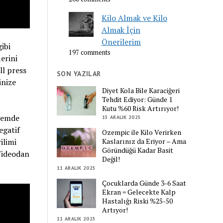
Kilo Almak ve Kilo
Almak İçin
Önerilerim
ibi
197 comments
erini
ll press
SON YAZILAR
inize
Diyet Kola Bile Karaciğeri
Tehdit Ediyor: Günde 1
Kutu %60 Risk Artırıyor!
ntemde
15 ARALIK 2025
egatif
Ozempic ile Kilo Verirken
Kaslarınız da Eriyor – Ama
ilimi
Göründüğü Kadar Basit
 Videodan
Değil!
11 ARALIK 2025
Çocuklarda Günde 3-6 Saat
Ekran = Gelecekte Kalp
Hastalığı Riski %25-50
Artıyor!
11 ARALIK 2025