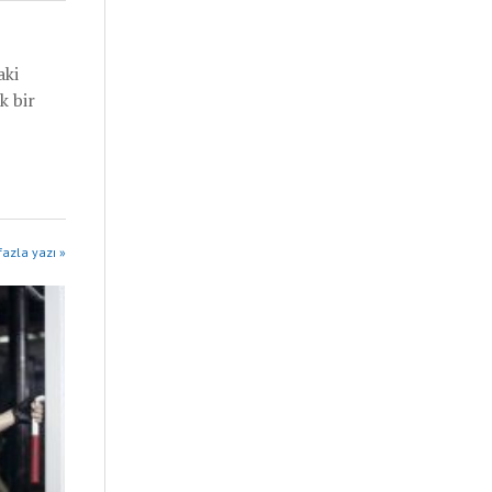
aki
k bir
fazla yazı »