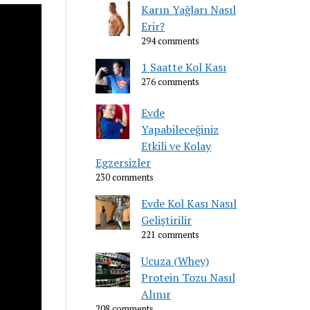
Karın Yağları Nasıl
Erir?
294 comments
1 Saatte Kol Kası
276 comments
Evde
Yapabileceğiniz
Etkili ve Kolay
Egzersizler
230 comments
Evde Kol Kası Nasıl
Geliştirilir
221 comments
Ucuza (Whey)
Protein Tozu Nasıl
Alınır
208 comments