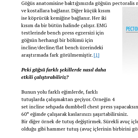
Göğüs anatomisine baktığımızda göğsün pectoralis 
ve kostallara bağlanır. Diğer küçük kısım
ise köprücük kemiğine bağlanır. Her iki
kısım da bir bütün halinde çalışır. EMG
testlerinde bench press egzersizi için
göğsün herhangi bir bölümü için
incline/decline/flat bench üzerindeki
araştırmada fark görülmemiştir.
[1]
Peki göğsü farklı şekillerde nasıl daha
etkili çalıştırabiliriz?
Bunun yolu farklı eğimlerde, farklı
tutuşlarda çalışmaktan geçiyor. Örneğin 4
set incline sehpada dumbbell chest press yapacaksınız
60° eğimde çalışarak kaslarınızı şaşırtabilirsiniz.
Bir diğer örnek de tutuş değiştirmek. Sürekli avuç içl
olduğu gibi hammer tutuş (avuç içlerinin birbirini göst