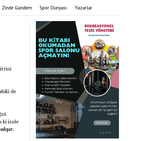
Zinde Gündem
Spor Dünyası
Yazarlar
trini
abiki de
ğsü
 ki izole
alışır.