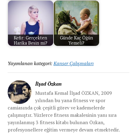
Kefir: Gerçekten
Günde Kaç Öğün
Harika Besin mi?
Yemeli?
Yayımlanan kategori:
Kanser Çalışmaları
İlşad Özkan
Mustafa Kemal İlşad ÖZKAN, 2009
yılından bu yana fitness ve spor
camiasında çok çeşitli görev ve kademelerde
çalışmıştır. Yüzlerce fitness makalesinin yanı sıra
yayınlanmış 3 fitness kitabı bulunan Özkan,
profesyonellere eğitim vermeye devam etmektedir.