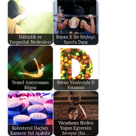
Hâlsizlik ve
Bayan X İle Söyleşi:
Yorgunluk Nedenleri
Sporla Dans
Temel Antrenman
Bütün Yönleriyle D
Bilgisi
Vitamini
Vücudunuz Neden
Kolesterol İlaçları
Yoğun Egzersizi
Kansere Yol Açabilir
Seviyor (Siz…