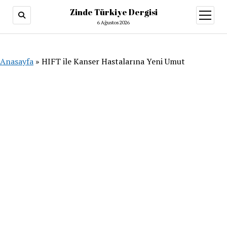
Zinde Türkiye Dergisi
menüy
aç
6 Ağustos 2026
Anasayfa
»
HIFT ile Kanser Hastalarına Yeni Umut