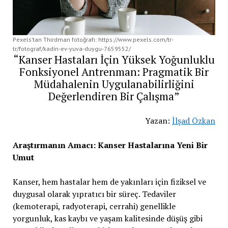
Pexels’tan Thirdman fotoğrafı: https://www.pexels.com/tr-
tr/fotograf/kadin-ev-yuva-duygu-7659552/
“Kanser Hastaları İçin Yüksek Yoğunluklu
Fonksiyonel Antrenman: Pragmatik Bir
Müdahalenin Uygulanabilirliğini
Değerlendiren Bir Çalışma”
Yazan:
İlşad Özkan
Araştırmanın Amacı: Kanser Hastalarına Yeni Bir
Umut
Kanser, hem hastalar hem de yakınları için fiziksel ve
duygusal olarak yıpratıcı bir süreç. Tedaviler
(kemoterapi, radyoterapi, cerrahi) genellikle
yorgunluk, kas kaybı ve yaşam kalitesinde düşüş gibi