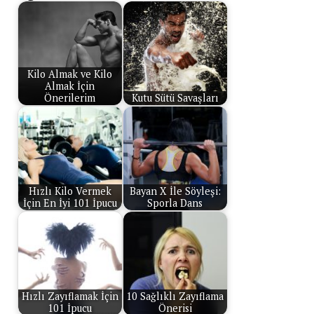
Kilo Almak ve Kilo
Almak İçin
Önerilerim
Kutu Sütü Savaşları
Hızlı Kilo Vermek
Bayan X İle Söyleşi:
İçin En İyi 101 İpucu
Sporla Dans
Hızlı Zayıflamak İçin
10 Sağlıklı Zayıflama
101 İpucu
Önerisi