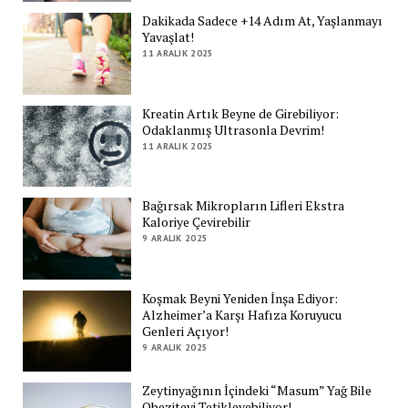
Dakikada Sadece +14 Adım At, Yaşlanmayı
Yavaşlat!
11 ARALIK 2025
Kreatin Artık Beyne de Girebiliyor:
Odaklanmış Ultrasonla Devrim!
11 ARALIK 2025
Bağırsak Mikropların Lifleri Ekstra
Kaloriye Çevirebilir
9 ARALIK 2025
Koşmak Beyni Yeniden İnşa Ediyor:
Alzheimer’a Karşı Hafıza Koruyucu
Genleri Açıyor!
9 ARALIK 2025
Zeytinyağının İçindeki “Masum” Yağ Bile
Obeziteyi Tetikleyebiliyor!