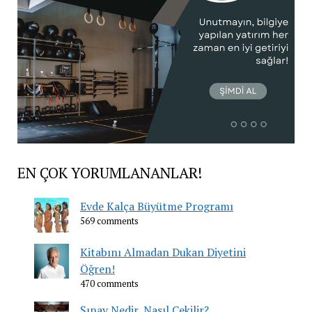
EN ÇOK YORUMLANANLAR!
Evde Kalça Büyütme Programı
569 comments
Kitabını Almadan Dukan Diyetini
Öğren!
470 comments
Şınav Nedir, Nasıl Çekilir?