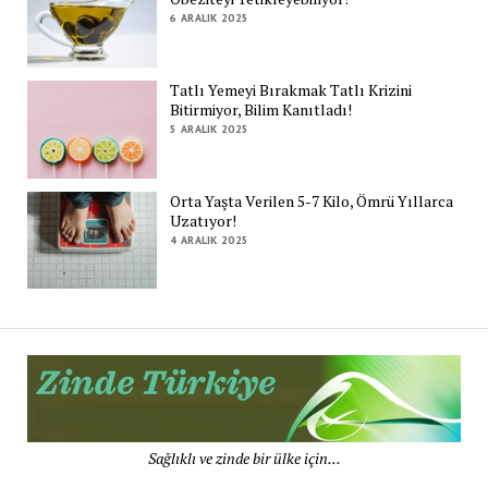
6 ARALIK 2025
Tatlı Yemeyi Bırakmak Tatlı Krizini
Bitirmiyor, Bilim Kanıtladı!
5 ARALIK 2025
Orta Yaşta Verilen 5-7 Kilo, Ömrü Yıllarca
Uzatıyor!
4 ARALIK 2025
Zi
Tü
De
Sağlıklı ve zinde bir ülke için...