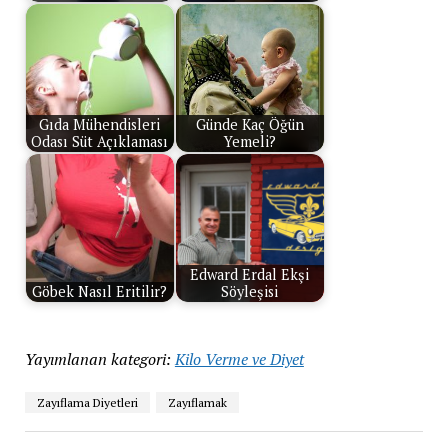
Gıda Mühendisleri
Günde Kaç Öğün
Odası Süt Açıklaması
Yemeli?
Edward Erdal Ekşi
Göbek Nasıl Eritilir?
Söyleşisi
Yayımlanan kategori:
Kilo Verme ve Diyet
Zayıflama Diyetleri
Zayıflamak