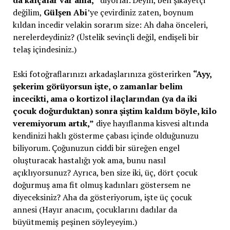
da kalçalar var ama,”
diyorlar. Deyin, ben şikâyetçi
değilim,
Gülşen Abi
’ye çevirdiniz zaten, boynum
kıldan incedir velakin sorarım size: Ah daha önceleri,
nerelerdeydiniz? (Üstelik sevinçli değil, endişeli bir
telaş içindesiniz.)
Eski fotoğraflarınızı arkadaşlarınıza gösterirken
“Ayy,
şekerim görüyorsun işte, o zamanlar belim
incecikti, ama o kortizol ilaçlarından (ya da iki
çocuk doğurduktan) sonra şiştim kaldım böyle, kilo
veremiyorum artık,”
diye hayıflanma kisvesi altında
kendinizi haklı gösterme çabası içinde olduğunuzu
biliyorum. Çoğunuzun ciddi bir süreğen engel
oluşturacak hastalığı yok ama, bunu nasıl
açıklıyorsunuz? Ayrıca, ben size iki, üç, dört çocuk
doğurmuş ama fit olmuş kadınları göstersem ne
diyeceksiniz? Aha da gösteriyorum, işte üç çocuk
annesi (Hayır anacım, çocuklarını dadılar da
büyütmemiş peşinen söyleyeyim.)