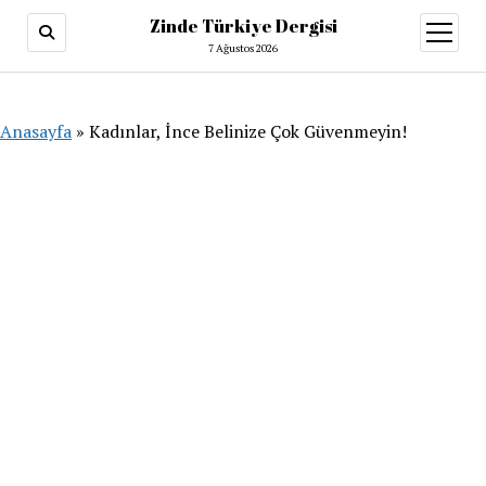
Zinde Türkiye Dergisi
menüy
aç
7 Ağustos 2026
Anasayfa
»
Kadınlar, İnce Belinize Çok Güvenmeyin!