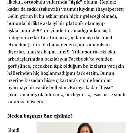
ilkokul, ortaokulu yıllarında
“âşık”
oldum. Hepiniz
kadar da sadık (takıntılı) ve umutluydum (hayalperest).
Gelin görün ki bu aşklarımın hiçbir geleceği olmadı,
bununla birlikte asla iyi bir platonik olamayıp
aşklarımın %90’ını içimde tutamadığımdan, âşık
olduğum kızlar tarafından aşağılanmayı da ihmal
etmedim (sonra da bana neden içine kapanıksın
diyorlar, ulan siz kapattınız!). Yıllar sonra eski okul
arkadaşlarımdan bazılarıyla Facebook’ta yeniden
görüşünce, çocukken âşık olduğum bu kızların yetişkin
hâllerinden hiç hoşlanmadığımı fark ettim. Bunun
üzerine kıssadan hisse çıkartarak cümle kadınları
uyarmayı bir vazife belledim. Buraya kadar “hisse”
çıkartamamış olabilirsiniz, bekleyin siz, esas hisse şimdi
kafanıza düşecek…
Neden başınızı öne eğdiniz?
Şimdi