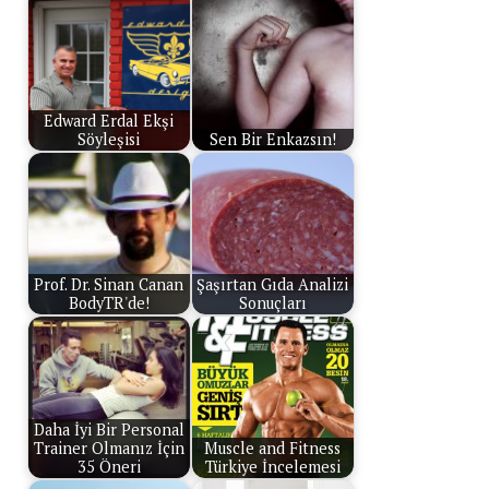
Edward Erdal Ekşi
Söyleşisi
Sen Bir Enkazsın!
Prof. Dr. Sinan Canan
Şaşırtan Gıda Analizi
BodyTR'de!
Sonuçları
Daha İyi Bir Personal
Trainer Olmanız İçin
Muscle and Fitness
35 Öneri
Türkiye İncelemesi