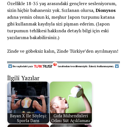
Özellikle 18-35 yaş arasındaki gençlere sesleniyorum,
sizin hiçbir bahaneniz yok. Sızlanan olursa,
Dionysos
adına yemin olsun ki, meşhur Japon turpumu katana
gibi kullanmak kaydıyla sizi pişman ederim. (Japon
turpumun tehlikesi hakkında detaylı bilgi için eski
yazılarıma bakabilirsiniz.)
Zinde ve göbeksiz kalın, Zinde Türkiye’den ayrılmayın!
İlgili Yazılar
Bayan X İle Söyleşi:
Gıda Mühendisleri
Sporla Dans
Odası Süt Açıklaması