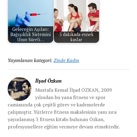
Geleceğin Aşıları:
Bağışıklık Sistemini
5 dakikada esnek
Uzun Süreli…
kaslar
Yayımlanan kategori:
Zinde Kadın
İlşad Özkan
Mustafa Kemal İlşad ÖZKAN, 2009
yılından bu yana fitness ve spor
camiasında çok çeşitli görev ve kademelerde
çalışmıştır. Yüzlerce fitness makalesinin yanı sıra
yayınlanmış 3 fitness kitabı bulunan Özkan,
profesyonellere eğitim vermeye devam etmektedir.