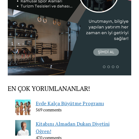
EN ÇOK YORUMLANANLAR!
Evde Kalça Büyütme Programı
569 comments
Kitabını Almadan Dukan Diyetini
Öğren!
470 comments