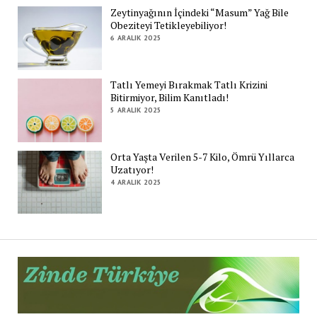
Zeytinyağının İçindeki “Masum” Yağ Bile
Obeziteyi Tetikleyebiliyor!
6 ARALIK 2025
Tatlı Yemeyi Bırakmak Tatlı Krizini
Bitirmiyor, Bilim Kanıtladı!
5 ARALIK 2025
Orta Yaşta Verilen 5-7 Kilo, Ömrü Yıllarca
Uzatıyor!
4 ARALIK 2025
Zi
Tü
De