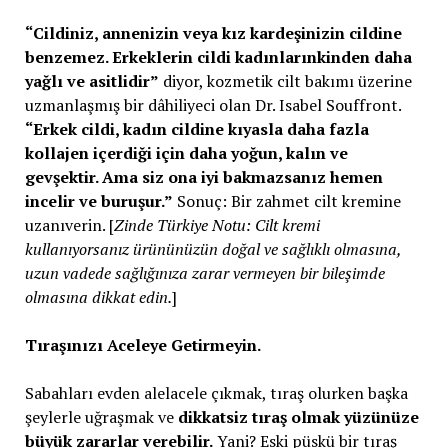
“Cildiniz, annenizin veya kız kardeşinizin cildine
benzemez. Erkeklerin cildi kadınlarınkinden daha
yağlı ve asitlidir”
diyor, kozmetik cilt bakımı üzerine
uzmanlaşmış bir dâhiliyeci olan Dr. Isabel Souffront.
“Erkek cildi, kadın cildine kıyasla daha fazla
kollajen içerdiği için daha yoğun, kalın ve
gevşektir. Ama siz ona iyi bakmazsanız hemen
incelir ve buruşur.”
Sonuç: Bir zahmet cilt kremine
uzanıverin. [
Zinde Türkiye Notu: Cilt kremi
kullanıyorsanız ürününüzün doğal ve sağlıklı olmasına,
uzun vadede sağlığınıza zarar vermeyen bir bileşimde
olmasına dikkat edin.
]
Tıraşınızı Aceleye Getirmeyin.
Sabahları evden alelacele çıkmak, tıraş olurken başka
şeylerle uğraşmak ve
dikkatsiz tıraş olmak yüzünüze
büyük zararlar verebilir.
Yani? Eski püskü bir tıraş