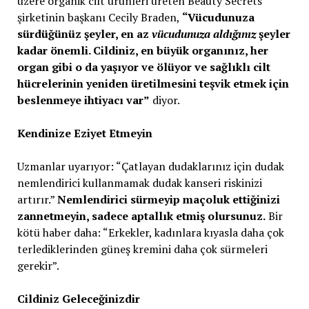
üzere organik cilt ürünleri üreten Beauty Secrets
şirketinin başkanı Cecily Braden,
“Vücudunuza
sürdüğünüz şeyler, en az
vücudunuza aldığınız
şeyler
kadar önemli. Cildiniz, en büyük organınız, her
organ gibi o da yaşıyor ve ölüyor ve sağlıklı cilt
hücrelerinin yeniden üretilmesini teşvik etmek için
beslenmeye ihtiyacı var”
diyor.
Kendinize Eziyet Etmeyin
Uzmanlar uyarıyor: “Çatlayan dudaklarınız için dudak
nemlendirici kullanmamak dudak kanseri riskinizi
artırır.”
Nemlendirici sürmeyip maçoluk ettiğinizi
zannetmeyin, sadece aptallık etmiş olursunuz.
Bir
kötü haber daha: “Erkekler, kadınlara kıyasla daha çok
terlediklerinden güneş kremini daha çok sürmeleri
gerekir”.
Cildiniz Geleceğinizdir