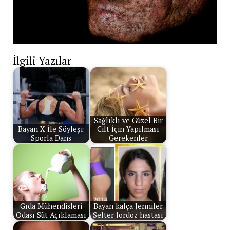
İlgili Yazılar
Sağlıklı ve Güzel Bir
Bayan X İle Söyleşi:
Cilt İçin Yapılması
Sporla Dans
Gerekenler
Gıda Mühendisleri
Bayan kalça Jennifer
Odası Süt Açıklaması
Selter lordoz hastası