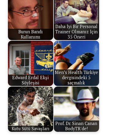
Daha İyi Bir Personal
Burun Bandı
Trainer Olmanız İçin
Kullanımı
35 Öneri
Men’s Health Türkiye
Edward Erdal Ekşi
dergisindeki 5
Söyleşisi
saçmalık
Prof. Dr. Sinan Canan
Kutu Sütü Savaşları
BodyTR'de!