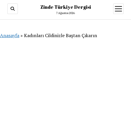
Zinde Türkiye Dergisi
menüy
aç
7 Ağustos 2026
Anasayfa
»
Kadınları Cildinizle Baştan Çıkarın