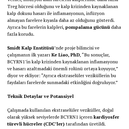
Treg hücresi olduğunu ve kalp krizinden kaynaklanan
kalp dokusu hasarı ile inflamasyonun, infüzyon
almayan farelere kıyasla daha az olduğunu gösterdi.
Ayrıca bu farelerin kalpleri,
pompalama gücünü
daha
fazla korudu.
Smidt Kalp Enstitüsü
’nde proje bilimcisi ve
çalışmanın ilk yazarı
Ke Liao, PhD
, “Bu sonuçlar,
BCYRN1’in kalp krizinden kaynaklanan inflamasyonu
ve hasarı azaltmadaki önemli rolünü ortaya koyuyor,”
diyor ve ekliyor: “Ayrıca ekstraselüler veziküllerin bu
faydaları farelerde sunmadaki etkinliğini doğruluyor.”
Teknik Detaylar ve Potansiyel
Çalışmada kullanılan ekstraselüler veziküller, doğal
olarak yüksek seviyelerde BCYRN1 içeren
kardiyosfer
türevli hücreler (CDC’ler)
tarafından üretildi.