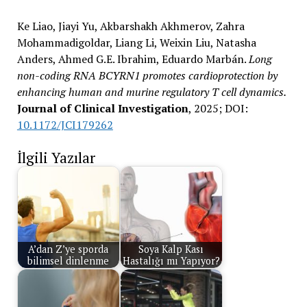
Ke Liao, Jiayi Yu, Akbarshakh Akhmerov, Zahra
Mohammadigoldar, Liang Li, Weixin Liu, Natasha
Anders, Ahmed G.E. Ibrahim, Eduardo Marbán.
Long
non-coding RNA BCYRN1 promotes cardioprotection by
enhancing human and murine regulatory T cell dynamics.
Journal of Clinical Investigation
, 2025; DOI:
10.1172/JCI179262
İlgili Yazılar
A’dan Z’ye sporda
Soya Kalp Kası
bilimsel dinlenme
Hastalığı mı Yapıyor?