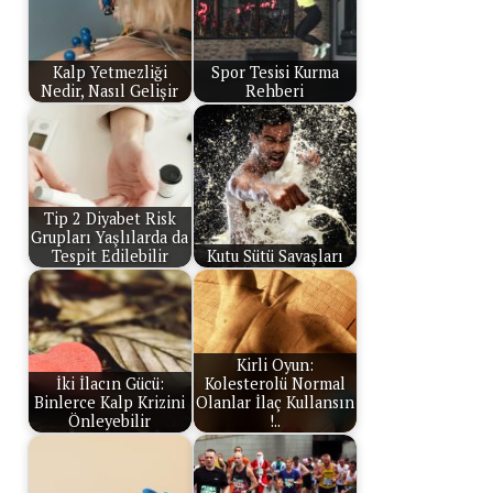
Kalp Yetmezliği
Spor Tesisi Kurma
Nedir, Nasıl Gelişir
Rehberi
Tip 2 Diyabet Risk
Grupları Yaşlılarda da
Tespit Edilebilir
Kutu Sütü Savaşları
Kirli Oyun:
İki İlacın Gücü:
Kolesterolü Normal
Binlerce Kalp Krizini
Olanlar İlaç Kullansın
Önleyebilir
!..