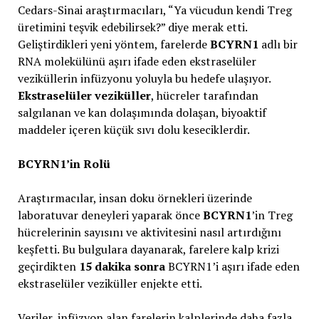
Cedars-Sinai araştırmacıları, “Ya vücudun kendi Treg
üretimini teşvik edebilirsek?” diye merak etti.
Geliştirdikleri yeni yöntem, farelerde
BCYRN1
adlı bir
RNA molekülünü aşırı ifade eden ekstraselüler
veziküllerin infüzyonu yoluyla bu hedefe ulaşıyor.
Ekstraselüler veziküller
, hücreler tarafından
salgılanan ve kan dolaşımında dolaşan, biyoaktif
maddeler içeren küçük sıvı dolu keseciklerdir.
BCYRN1’in Rolü
Araştırmacılar, insan doku örnekleri üzerinde
laboratuvar deneyleri yaparak önce
BCYRN1
’in Treg
hücrelerinin sayısını ve aktivitesini nasıl artırdığını
keşfetti. Bu bulgulara dayanarak, farelere kalp krizi
geçirdikten
15 dakika sonra
BCYRN1’i aşırı ifade eden
ekstraselüler veziküller enjekte etti.
Veriler, infüzyon alan farelerin kalplerinde daha fazla