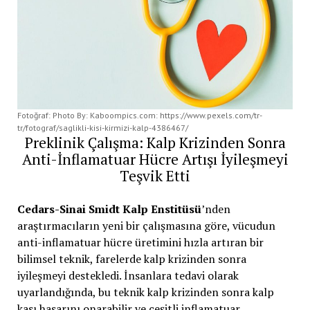
Fotoğraf: Photo By: Kaboompics.com: https://www.pexels.com/tr-
tr/fotograf/saglikli-kisi-kirmizi-kalp-4386467/
Preklinik Çalışma: Kalp Krizinden Sonra
Anti-İnflamatuar Hücre Artışı İyileşmeyi
Teşvik Etti
Cedars-Sinai Smidt Kalp Enstitüsü
’nden
araştırmacıların yeni bir çalışmasına göre, vücudun
anti-inflamatuar hücre üretimini hızla artıran bir
bilimsel teknik, farelerde kalp krizinden sonra
iyileşmeyi destekledi. İnsanlara tedavi olarak
uyarlandığında, bu teknik kalp krizinden sonra kalp
kası hasarını onarabilir ve çeşitli inflamatuar