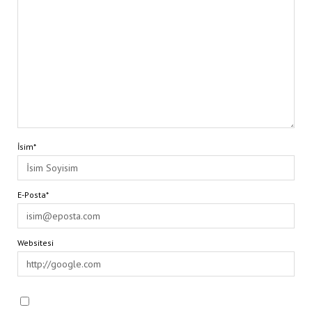
İsim*
E-Posta*
Websitesi