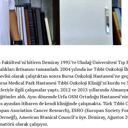
 Fakültesi’ni bitiren Demiray 1995’te Uludağ Üniversitesi Tıp 
talıkları ihtisasını tamamladı. 2004 yılında ise Tıbbi Onkoloji İh
vlisi olarak çalıştıktan sonra Bursa Onkoloji Hastanesi’ne geçi
rsa Medical Park Hastanesi Tıbbi Onkoloji Kliniği’ni kurdu ve 3
leriyle ilgili çalışmalar yaptı. 2012 ve 2013 yıllarında Almanya
e eğitimler aldı. Aynı dönemde Urfa OSM Ortadoğu Hastanesi’ni
s ayından itibaren de kendi kliniğinde çalışmakta. Türk Tıbbi 
ropan Asociation Cancer Research), ESHO (Europan Society Fo
rneğİ), American Btanical Council’a üye. Demiray, Ağustos 
atörü olarak çalışıyor.