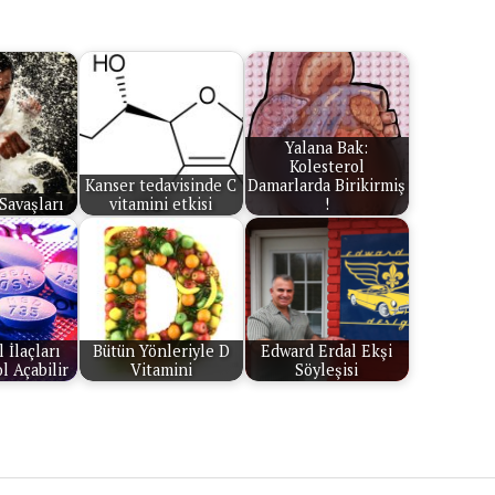
Yalana Bak:
Kolesterol
Kanser tedavisinde C
Damarlarda Birikirmiş
Savaşları
vitamini etkisi
!
 İlaçları
Bütün Yönleriyle D
Edward Erdal Ekşi
l Açabilir
Vitamini
Söyleşisi