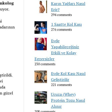
nkolog
Karın Yağları Nasıl
şuyor.
Erir?
294 comments
i
1 Saatte Kol Kası
kadarının
276 comments
Evde
Yapabileceğiniz
Etkili ve Kolay
Egzersizler
230 comments
Evde Kol Kası Nasıl
irildi.
Geliştirilir
vi
221 comments
nda
en güzel
Ucuza (Whey)
Protein Tozu Nasıl
Alınır
208 comments