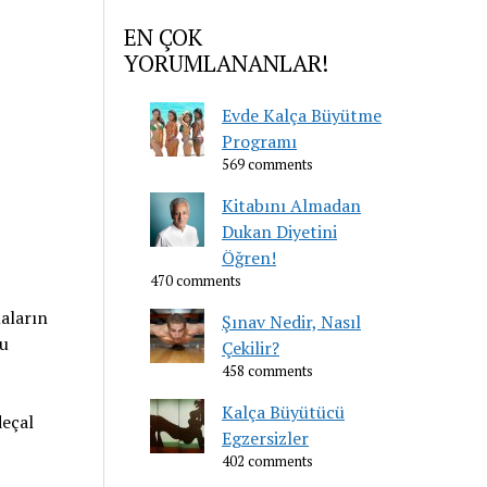
EN ÇOK
YORUMLANANLAR!
Evde Kalça Büyütme
Programı
569 comments
Kitabını Almadan
Dukan Diyetini
Öğren!
470 comments
maların
Şınav Nedir, Nasıl
bu
Çekilir?
458 comments
Kalça Büyütücü
deçal
Egzersizler
402 comments