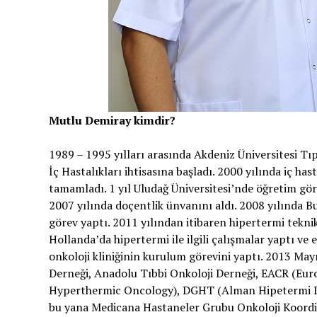
Mutlu Demiray kimdir?
1989 – 1995 yılları arasında Akdeniz Üniversitesi Tıp
İç Hastalıkları ihtisasına başladı. 2000 yılında iç has
tamamladı. 1 yıl Uludağ Üniversitesi’nde öğretim göre
2007 yılında doçentlik ünvanını aldı. 2008 yılında Bu
görev yaptı. 2011 yılından itibaren hipertermi teknik
Hollanda’da hipertermi ile ilgili çalışmalar yaptı v
onkoloji kliniğinin kurulum görevini yaptı. 2013 Mayı
Derneği, Anadolu Tıbbi Onkoloji Derneği, EACR (Eu
Hyperthermic Oncology), DGHT (Alman Hipetermi De
bu yana Medicana Hastaneler Grubu Onkoloji Koordin