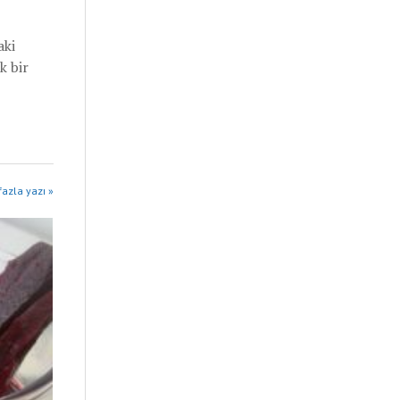
aki
k bir
azla yazı »