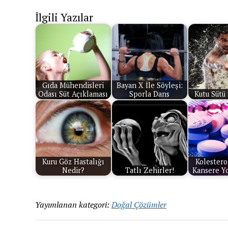
İlgili Yazılar
Gıda Mühendisleri
Bayan X İle Söyleşi:
Odası Süt Açıklaması
Sporla Dans
Kutu Sütü 
Kuru Göz Hastalığı
Kolesterol
Nedir?
Tatlı Zehirler!
Kansere Yo
Yayımlanan kategori:
Doğal Çözümler