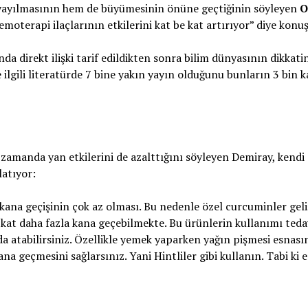
 yayılmasının hem de büyümesinin önüne geçtiğinin söyleyen
O
moterapi ilaçlarının etkilerini kat be kat artırıyor” diye konu
a direkt ilişki tarif edildikten sonra bilim dünyasının dikkatin
 ilgili literatürde 7 bine yakın yayın olduğunu bunların 3 bin 
 zamanda yan etkilerini de azalttığını söyleyen Demiray, kendi
latıyor:
na geçişinin çok az olması. Bu nedenle özel curcuminler gelişt
kat daha fazla kana geçebilmekte. Bu ürünlerin kullanımı teda
da atabilirsiniz. Özellikle yemek yaparken yağın pişmesi esnası
ana geçmesini sağlarsınız. Yani Hintliler gibi kullanın. Tabi ki 