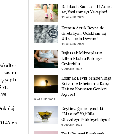
Dakikada Sadece +14 Adım
At, Yaşlanmayı Yavaşlat!
11 ARALIK 2025
Kreatin Artık Beyne de
Girebiliyor: Odaklanmış
Ultrasonla Devrim!
11 ARALIK 2025
Bağırsak Mikropların
Lifleri Ekstra Kaloriye
Çevirebilir
Fakültesi
9 ARALIK 2025
tisasını
Koşmak Beyni Yeniden İnşa
ş yaptı.
Ediyor: Alzheimer’a Karşı
 yıl
Hafıza Koruyucu Genleri
 ve
Açıyor!
9 ARALIK 2025
n
Onkoloji
Zeytinyağının İçindeki
“Masum” Yağ Bile
r
Obeziteyi Tetikleyebiliyor!
2014’den
6 ARALIK 2025
Tatlı Yemeyi Bırakmak