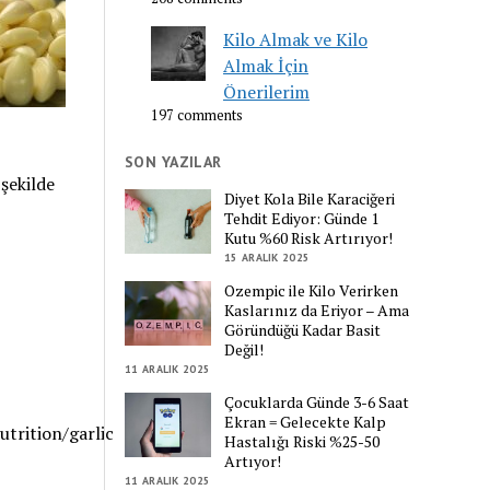
Kilo Almak ve Kilo
Almak İçin
Önerilerim
197 comments
SON YAZILAR
şekilde
Diyet Kola Bile Karaciğeri
Tehdit Ediyor: Günde 1
Kutu %60 Risk Artırıyor!
15 ARALIK 2025
Ozempic ile Kilo Verirken
Kaslarınız da Eriyor – Ama
Göründüğü Kadar Basit
Değil!
11 ARALIK 2025
Çocuklarda Günde 3-6 Saat
Ekran = Gelecekte Kalp
rition/garlic
Hastalığı Riski %25-50
Artıyor!
11 ARALIK 2025