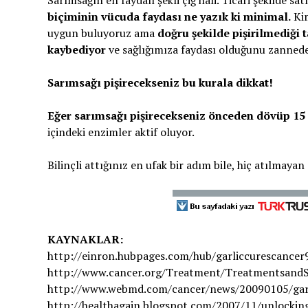
Sarımsağın en faydalı şekli çiğ hali. Ticari şekilde sat
biçiminin vücuda faydası ne yazık ki minimal.
Kim
uygun buluyoruz ama
doğru şekilde pişirilmediği 
kaybediyor
ve sağlığımıza faydası olduğunu zanned
Sarımsağı pişirecekseniz bu kurala dikkat!
Eğer sarımsağı pişirecekseniz önceden dövüp 15 
içindeki enzimler aktif oluyor.
Bilinçli attığınız en ufak bir adım bile, hiç atılmay
KAYNAKLAR:
http://einron.hubpages.com/hub/garliccurescancer
http://www.cancer.org/Treatment/TreatmentsandSi
http://www.webmd.com/cancer/news/20090105/garli
http://healthagain.blogspot.com/2007/11/unlocking