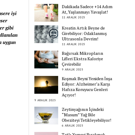
Dakikada Sadece +14 Adım
At, Yaşlanmayı Yavaşlat!
sere iyi
11 ARALIK 2025
nser
er gibi
Kreatin Artık Beyne de
Girebiliyor: Odaklanmış
ullanılan
Ultrasonla Devrim!
a uygun
11 ARALIK 2025
Bağırsak Mikropların
Lifleri Ekstra Kaloriye
Çevirebilir
9 ARALIK 2025
Koşmak Beyni Yeniden İnşa
Ediyor: Alzheimer’a Karşı
Hafıza Koruyucu Genleri
Açıyor!
9 ARALIK 2025
Zeytinyağının İçindeki
“Masum” Yağ Bile
Obeziteyi Tetikleyebiliyor!
6 ARALIK 2025
Tatlı Yemeyi Bırakmak