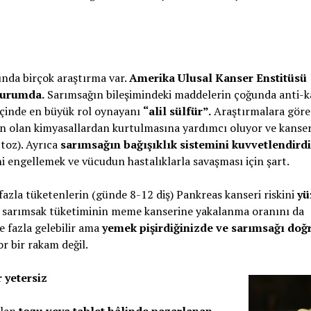
unda birçok araştırma var.
Amerika Ulusal Kanser Enstitüsü
durumda.
Sarımsağın bileşimindeki maddelerin çoğunda anti-k
 içinde en büyük rol oynayanı
“alil sülfür”.
Araştırmalara göre
n olan kimyasallardan kurtulmasına yardımcı oluyor ve kanser
toz). Ayrıca
sarımsağın bağışıklık sistemini kuvvetlendirdi
 engellemek ve vücudun hastalıklarla savaşması için şart.
fazla tüketenlerin (günde 8-12 diş) Pankreas kanseri riskini
yü
, sarımsak tüketiminin meme kanserine yakalanma oranını da
e fazla gelebilir ama
yemek pişirdiğinizde ve sarımsağı doğ
r bir rakam değil.
 yetersiz