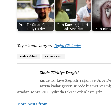
Prof. Dr. Sinan Canan
Ben Kanser, Şekeri
BodyTR'de!
Çok Severim
Sen Bir E
Yayımlanan kategori:
Doğal Çözümler
Gıda Rehberi
Kansere Karşı
Zinde Türkiye Dergisi
Zinde Türkiye Sağlıklı Yaşam ve Spor De
satışa kadar geçen sürede hizmet vermiş v
aradan sonra 2025 yılında tekrar etkinleşmiştir.
More posts from