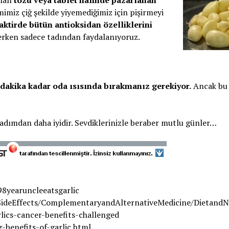
ılan
tozu veya tablet hâlinde pazarlanan
imiz çiğ şekilde yiyemediğimiz için pişirmeyi
taktirde bütün antioksidan özelliklerini
erken sadece tadından faydalanıyoruz.
dakika kadar oda ısısında bırakmanız gerekiyor.
Ancak bu 
an adımdan daha iyidir. Sevdiklerinizle beraber mutlu günler…
98yearuncleeatsgarlic
deEffects/ComplementaryandAlternativeMedicine/DietandNut
cs-cancer-benefits-challenged
-benefits-of-garlic.html