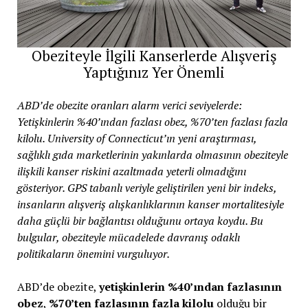
Obeziteyle İlgili Kanserlerde Alışveriş
Yaptığınız Yer Önemli
ABD’de obezite oranları alarm verici seviyelerde:
Yetişkinlerin %40’ından fazlası obez, %70’ten fazlası fazla
kilolu. University of Connecticut’ın yeni araştırması,
sağlıklı gıda marketlerinin yakınlarda olmasının obeziteyle
ilişkili kanser riskini azaltmada yeterli olmadığını
gösteriyor. GPS tabanlı veriyle geliştirilen yeni bir indeks,
insanların alışveriş alışkanlıklarının kanser mortalitesiyle
daha güçlü bir bağlantısı olduğunu ortaya koydu. Bu
bulgular, obeziteyle mücadelede davranış odaklı
politikaların önemini vurguluyor.
ABD’de obezite,
yetişkinlerin %40’ından fazlasının
obez
,
%70’ten fazlasının fazla kilolu
olduğu bir