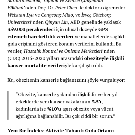
Sürdürülebilirlik, Toplum ve Kentsel Çalışmalar
Bölümü
’nden Doç. Dr.
Peter Chen
ile doktora öğrencileri
Weixuan Lyu
ve
Congcong Miao
, ve
İsveç Göteborg
Üniversitesi
’nden
Qinyun Lin
, ABD genelinde yaklaşık
359.000 perakendeci
için ulusal düzeyde
GPS
izlemeli hareketlilik verileri
ve mahallelerde sağlıklı
gıda erişimini gösteren konum verilerini kullandı. Bu
veriler,
Hastalık Kontrol ve Önleme Merkezleri
’nden
(CDC) 2015-2020 yılları arasındaki
obeziteyle ilişkili
kanser mortalite verileri
yle karşılaştırıldı.
Xu, obezitenin kanserle bağlantısını şöyle vurguluyor:
“Obezite, kanserle yakından ilişkilidir ve her yıl
erkeklerde yeni kanser vakalarının
%5’i
,
kadınlarda ise
%10’u
aşırı obezite veya vücut
ağırlığına bağlanabilir. Bu çok ciddi bir sorun.”
Yeni Bir İndeks: Aktivite Tabanlı Gıda Ortamı