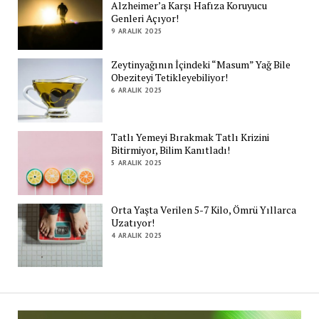
Alzheimer’a Karşı Hafıza Koruyucu
Genleri Açıyor!
9 ARALIK 2025
Zeytinyağının İçindeki “Masum” Yağ Bile
Obeziteyi Tetikleyebiliyor!
6 ARALIK 2025
Tatlı Yemeyi Bırakmak Tatlı Krizini
Bitirmiyor, Bilim Kanıtladı!
5 ARALIK 2025
Orta Yaşta Verilen 5-7 Kilo, Ömrü Yıllarca
Uzatıyor!
4 ARALIK 2025
Zi