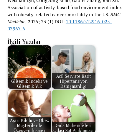
Weixuan Lyu, Congcong Miao, Gaofei Zhang, Ran Xu.
Association of activity-based food environment index
with obesity-related cancer mortality in the US.
BMC
Medicine
, 2025; 23 (1) DOI:
10.1186/s12916-025-
03967-6
İlgili Yazılar
Acil Serviste Basit
Glisemik İndeks ve
Hipertansiyon
Glisemik Yük
Danışmanlığı
Aşırı Kilolu ve Obez
Müşterilerde
Gıda Mühendisleri
Özgüven İnşaası
Odası Süt Açıklaması