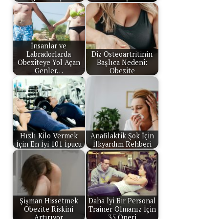
İnsanlar ve
Labradorlarda
Diz Osteoartritinin
Obeziteye Yol Açan
Başlıca Nedeni:
Genler…
Obezite
Hızlı Kilo Vermek
Anafilaktik Şok İçin
İçin En İyi 101 İpucu
İlkyardım Rehberi
Şişman Hissetmek
Daha İyi Bir Personal
Obezite Riskini
Trainer Olmanız İçin
Artırıyor
35 Öneri