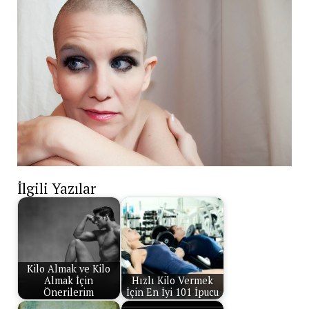
İlgili Yazılar
Kilo Almak ve Kilo
Almak İçin
Hızlı Kilo Vermek
Önerilerim
İçin En İyi 101 İpucu