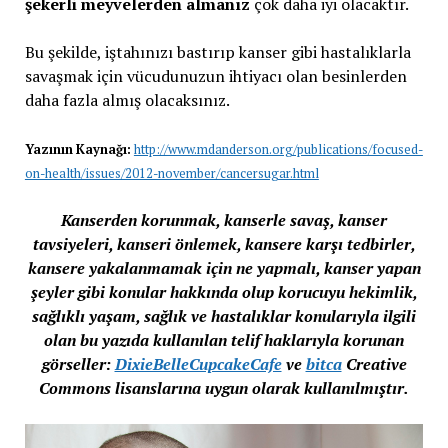
şekerli meyvelerden almanız
çok daha iyi olacaktır.
Bu şekilde, iştahınızı bastırıp kanser gibi hastalıklarla
savaşmak için vücudunuzun ihtiyacı olan besinlerden
daha fazla almış olacaksınız.
Yazının Kaynağı:
http://www.mdanderson.org/publications/focused-
on-health/issues/2012-november/cancersugar.html
Kanserden korunmak, kanserle savaş, kanser
tavsiyeleri, kanseri önlemek, kansere karşı tedbirler,
kansere yakalanmamak için ne yapmalı, kanser yapan
şeyler gibi konular hakkında olup korucuyu hekimlik,
sağlıklı yaşam, sağlık ve hastalıklar konularıyla ilgili
olan bu yazıda kullanılan telif haklarıyla korunan
görseller:
DixieBelleCupcakeCafe
ve
bitca
Creative
Commons lisanslarına uygun olarak kullanılmıştır.