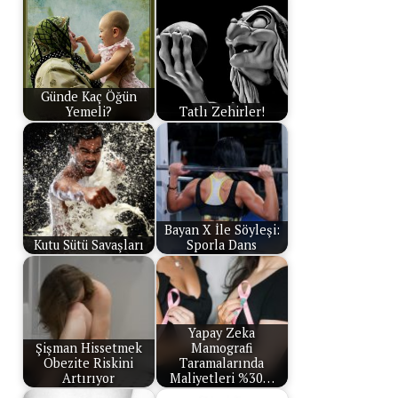
Günde Kaç Öğün
Yemeli?
Tatlı Zehirler!
Bayan X İle Söyleşi:
Kutu Sütü Savaşları
Sporla Dans
Yapay Zeka
Şişman Hissetmek
Mamografi
Obezite Riskini
Taramalarında
Artırıyor
Maliyetleri %30…