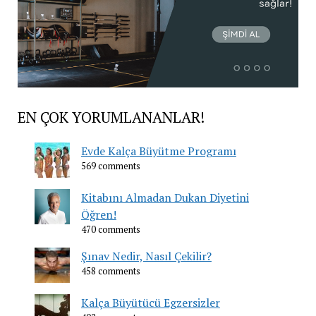
EN ÇOK YORUMLANANLAR!
Evde Kalça Büyütme Programı
569 comments
Kitabını Almadan Dukan Diyetini
Öğren!
470 comments
Şınav Nedir, Nasıl Çekilir?
458 comments
Kalça Büyütücü Egzersizler