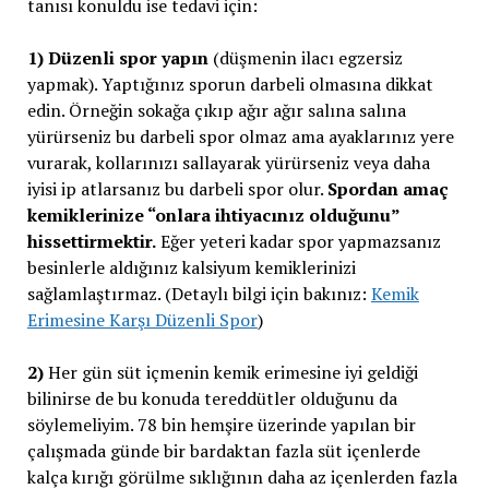
tanısı konuldu ise tedavi için:
1) Düzenli spor yapın
(düşmenin ilacı egzersiz
yapmak). Yaptığınız sporun darbeli olmasına dikkat
edin. Örneğin sokağa çıkıp ağır ağır salına salına
yürürseniz bu darbeli spor olmaz ama ayaklarınız yere
vurarak, kollarınızı sallayarak yürürseniz veya daha
iyisi ip atlarsanız bu darbeli spor olur.
Spordan amaç
kemiklerinize “onlara ihtiyacınız olduğunu”
hissettirmektir.
Eğer yeteri kadar spor yapmazsanız
besinlerle aldığınız kalsiyum kemiklerinizi
sağlamlaştırmaz. (Detaylı bilgi için bakınız:
Kemik
Erimesine Karşı Düzenli Spor
)
2)
Her gün süt içmenin kemik erimesine iyi geldiği
bilinirse de bu konuda tereddütler olduğunu da
söylemeliyim. 78 bin hemşire üzerinde yapılan bir
çalışmada günde bir bardaktan fazla süt içenlerde
kalça kırığı görülme sıklığının daha az içenlerden fazla