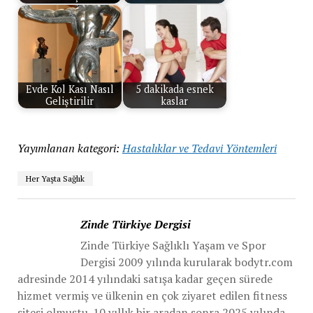
Evde Kol Kası Nasıl
5 dakikada esnek
Geliştirilir
kaslar
Yayımlanan kategori:
Hastalıklar ve Tedavi Yöntemleri
Her Yaşta Sağlık
Zinde Türkiye Dergisi
Zinde Türkiye Sağlıklı Yaşam ve Spor
Dergisi 2009 yılında kurularak bodytr.com
adresinde 2014 yılındaki satışa kadar geçen sürede
hizmet vermiş ve ülkenin en çok ziyaret edilen fitness
sitesi olmuştu. 10 yıllık bir aradan sonra 2025 yılında