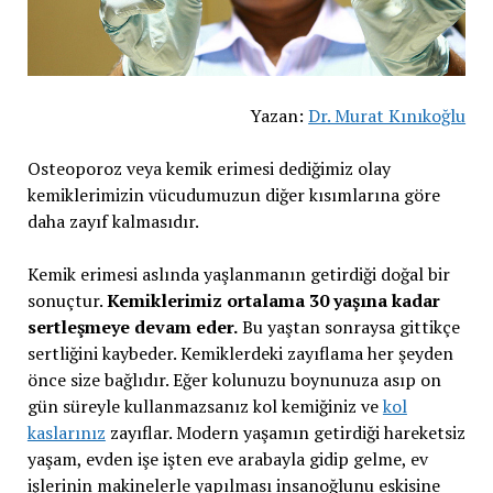
Yazan:
Dr. Murat Kınıkoğlu
Osteoporoz veya kemik erimesi dediğimiz olay
kemiklerimizin vücudumuzun diğer kısımlarına göre
daha zayıf kalmasıdır.
Kemik erimesi aslında yaşlanmanın getirdiği doğal bir
sonuçtur.
Kemiklerimiz ortalama 30 yaşına kadar
sertleşmeye devam eder.
Bu yaştan sonraysa gittikçe
sertliğini kaybeder. Kemiklerdeki zayıflama her şeyden
önce size bağlıdır. Eğer kolunuzu boynunuza asıp on
gün süreyle kullanmazsanız kol kemiğiniz ve
kol
kaslarınız
zayıflar. Modern yaşamın getirdiği hareketsiz
yaşam, evden işe işten eve arabayla gidip gelme, ev
işlerinin makinelerle yapılması insanoğlunu eskisine