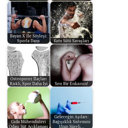
Bayan X İle Söyleşi:
Sporla Dans
Kutu Sütü Savaşları
Osteoporoz İlaçları
Riskli, Spor Daha İyi
Sen Bir Enkazsın!
Geleceğin Aşıları:
Gıda Mühendisleri
Bağışıklık Sistemini
Odası Süt Açıklaması
Uzun Süreli…