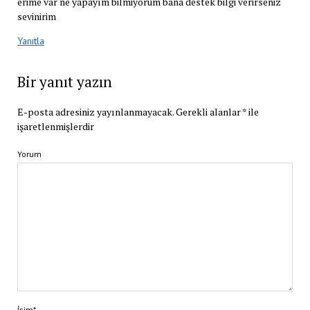
erime var ne yapayım bilmiyorum bana destek bilgi verirseniz
sevinirim
Yanıtla
Bir yanıt yazın
E-posta adresiniz yayınlanmayacak.
Gerekli alanlar
*
ile
işaretlenmişlerdir
Yorum
İsim*