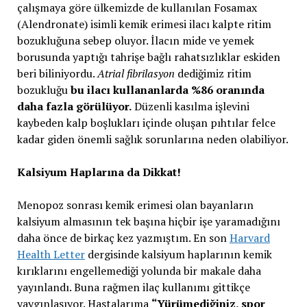
çalışmaya göre ülkemizde de kullanılan Fosamax
(Alendronate) isimli kemik erimesi ilacı kalpte ritim
bozukluğuna sebep oluyor. İlacın mide ve yemek
borusunda yaptığı tahrişe bağlı rahatsızlıklar eskiden
beri biliniyordu.
Atrial fibrilasyon
dediğimiz ritim
bozukluğu
bu ilacı kullananlarda %86 oranında
daha fazla görülüyor.
Düzenli kasılma işlevini
kaybeden kalp boşlukları içinde oluşan pıhtılar felce
kadar giden önemli sağlık sorunlarına neden olabiliyor.
Kalsiyum Haplarına da Dikkat!
Menopoz sonrası kemik erimesi olan bayanların
kalsiyum almasının tek başına hiçbir işe yaramadığını
daha önce de birkaç kez yazmıştım. En son
Harvard
Health Letter
dergisinde kalsiyum haplarının kemik
kırıklarını engellemediği yolunda bir makale daha
yayınlandı. Buna rağmen ilaç kullanımı gittikçe
yaygınlaşıyor. Hastalarıma
“Yürümediğiniz, spor