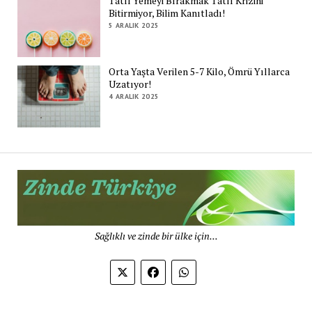
Tatlı Yemeyi Bırakmak Tatlı Krizini
Bitirmiyor, Bilim Kanıtladı!
5 ARALIK 2025
Orta Yaşta Verilen 5-7 Kilo, Ömrü Yıllarca
Uzatıyor!
4 ARALIK 2025
Zi
Tü
De
Sağlıklı ve zinde bir ülke için...