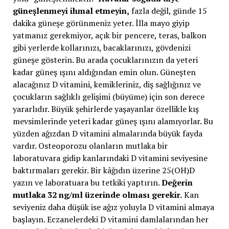
güneşlenmeyi ihmal etmeyin,
fazla değil, günde 15
dakika güneşe görünmeniz yeter. İlla mayo giyip
yatmanız gerekmiyor, açık bir pencere, teras, balkon
gibi yerlerde kollarınızı, bacaklarınızı, gövdenizi
güneşe gösterin. Bu arada çocuklarınızın da yeteri
kadar güneş ışını aldığından emin olun. Güneşten
alacağınız D vitamini, kemikleriniz, diş sağlığınız ve
çocukların sağlıklı gelişimi (büyüme) için son derece
yararlıdır. Büyük şehirlerde yaşayanlar özellikle kış
mevsimlerinde yeteri kadar güneş ışını alamıyorlar. Bu
yüzden ağızdan D vitamini almalarında büyük fayda
vardır. Osteoporozu olanların mutlaka bir
laboratuvara gidip kanlarındaki D vitamini seviyesine
baktırmaları gerekir. Bir kâğıdın üzerine 25(OH)D
yazın ve laboratuara bu tetkiki yaptırın.
Değerin
mutlaka 32 ng/ml üzerinde olması gerekir.
Kan
seviyeniz daha düşük ise ağız yoluyla D vitamini almaya
başlayın. Eczanelerdeki D vitamini damlalarından her