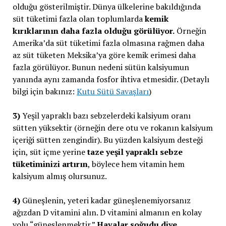
olduğu gösterilmiştir. Dünya ülkelerine bakıldığında
süt tüketimi fazla olan toplumlarda
kemik
kırıklarının daha fazla olduğu görülüyor.
Örneğin
Amerika’da süt tüketimi fazla olmasına rağmen daha
az süt tüketen Meksika’ya göre kemik erimesi daha
fazla görülüyor. Bunun nedeni sütün kalsiyumun
yanında aynı zamanda fosfor ihtiva etmesidir. (Detaylı
bilgi için bakınız:
Kutu Sütü Savaşları
)
3)
Yeşil yapraklı bazı sebzelerdeki kalsiyum oranı
sütten yüksektir (örneğin dere otu ve rokanın kalsiyum
içeriği sütten zengindir). Bu yüzden kalsiyum desteği
için, süt içme yerine
taze yeşil yapraklı sebze
tüketiminizi artırın
, böylece hem vitamin hem
kalsiyum almış olursunuz.
4)
Güneşlenin, yeteri kadar güneşlenemiyorsanız
ağızdan D vitamini alın. D vitamini almanın en kolay
yolu “güneşlenmektir.”
Havalar soğudu diye