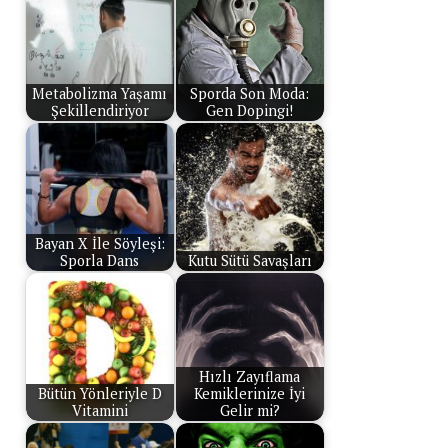
Metabolizma Yaşamı
Sporda Son Moda:
Şekillendiriyor
Gen Dopingi!
Bayan X İle Söyleşi:
Sporla Dans
Kutu Sütü Savaşları
Hızlı Zayıflama
Bütün Yönleriyle D
Kemiklerinize İyi
Vitamini
Gelir mi?