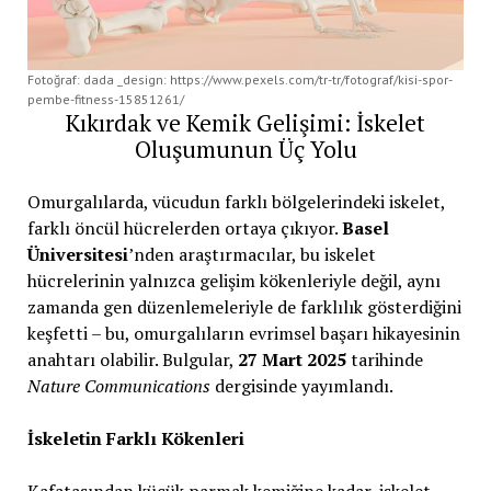
Fotoğraf: dada _design: https://www.pexels.com/tr-tr/fotograf/kisi-spor-
pembe-fitness-15851261/
Kıkırdak ve Kemik Gelişimi: İskelet
Oluşumunun Üç Yolu
Omurgalılarda, vücudun farklı bölgelerindeki iskelet,
farklı öncül hücrelerden ortaya çıkıyor.
Basel
Üniversitesi
’nden araştırmacılar, bu iskelet
hücrelerinin yalnızca gelişim kökenleriyle değil, aynı
zamanda gen düzenlemeleriyle de farklılık gösterdiğini
keşfetti – bu, omurgalıların evrimsel başarı hikayesinin
anahtarı olabilir. Bulgular,
27 Mart 2025
tarihinde
Nature Communications
dergisinde yayımlandı.
İskeletin Farklı Kökenleri
Kafatasından küçük parmak kemiğine kadar, iskelet