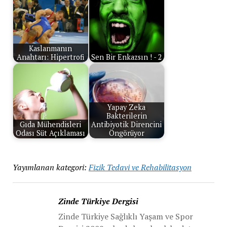
Kaslanmanın
Anahtarı: Hipertrofi
Sen Bir Enkazsın ! - 2
Yapay Zeka
Bakterilerin
Gıda Mühendisleri
Antibiyotik Direncini
Odası Süt Açıklaması
Öngörüyor
Yayımlanan kategori:
Fizik Tedavi ve Rehabilitasyon
Zinde Türkiye Dergisi
Zinde Türkiye Sağlıklı Yaşam ve Spor