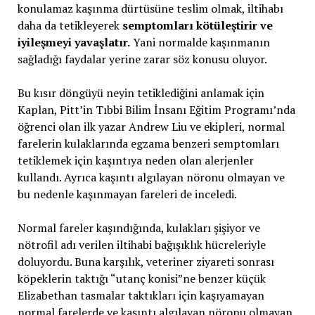
konulamaz kaşınma dürtüsüne teslim olmak, iltihabı
daha da tetikleyerek
semptomları kötüleştirir ve
iyileşmeyi yavaşlatır.
Yani normalde kaşınmanın
sağladığı faydalar yerine zarar söz konusu oluyor.
Bu kısır döngüyü neyin tetiklediğini anlamak için
Kaplan, Pitt’in Tıbbi Bilim İnsanı Eğitim Programı’nda
öğrenci olan ilk yazar Andrew Liu ve ekipleri, normal
farelerin kulaklarında egzama benzeri semptomları
tetiklemek için kaşıntıya neden olan alerjenler
kullandı. Ayrıca kaşıntı algılayan nöronu olmayan ve
bu nedenle kaşınmayan fareleri de inceledi.
Normal fareler kaşındığında, kulakları şişiyor ve
nötrofil adı verilen iltihabi bağışıklık hücreleriyle
doluyordu. Buna karşılık, veteriner ziyareti sonrası
köpeklerin taktığı “utanç konisi”ne benzer küçük
Elizabethan tasmalar taktıkları için kaşıyamayan
normal farelerde ve kaşıntı algılayan nöronu olmayan