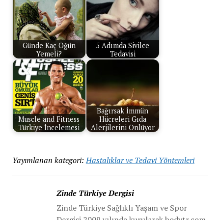
Günde Kaç Öğün
5 Adımda Sivilce
Yemeli?
Tedavisi
Bağırsak İmmün
Muscle and Fitness
Hücreleri Gıda
Türkiye İncelemesi
Alerjilerini Önlüyor
Yayımlanan kategori:
Hastalıklar ve Tedavi Yöntemleri
Zinde Türkiye Dergisi
Zinde Türkiye Sağlıklı Yaşam ve Spor
Dergisi 2009 yılında kurularak bodytr.com