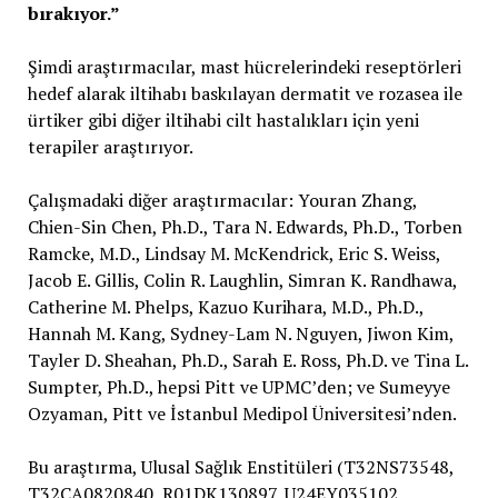
bırakıyor.”
Şimdi araştırmacılar, mast hücrelerindeki reseptörleri
hedef alarak iltihabı baskılayan dermatit ve rozasea ile
ürtiker gibi diğer iltihabi cilt hastalıkları için yeni
terapiler araştırıyor.
Çalışmadaki diğer araştırmacılar: Youran Zhang,
Chien-Sin Chen, Ph.D., Tara N. Edwards, Ph.D., Torben
Ramcke, M.D., Lindsay M. McKendrick, Eric S. Weiss,
Jacob E. Gillis, Colin R. Laughlin, Simran K. Randhawa,
Catherine M. Phelps, Kazuo Kurihara, M.D., Ph.D.,
Hannah M. Kang, Sydney-Lam N. Nguyen, Jiwon Kim,
Tayler D. Sheahan, Ph.D., Sarah E. Ross, Ph.D. ve Tina L.
Sumpter, Ph.D., hepsi Pitt ve UPMC’den; ve Sumeyye
Ozyaman, Pitt ve İstanbul Medipol Üniversitesi’nden.
Bu araştırma, Ulusal Sağlık Enstitüleri (T32NS73548,
T32CA0820840, R01DK130897, U24EY035102,