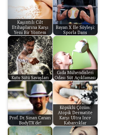
Kaşıntılı Cilt
İltihaplarına Karşı
Bayan X İle Söyleşi:
Yeni Bir Yöntem
Sporla Dans
Gıda Mühendisleri
Kutu Sütü Savaşları
Odası Süt Açıklaması
Köpüklü Çözüm:
Atopik Dermatite
Prof. Dr. Sinan Canan
Karşı Ultra İnce
BodyTR'de!
Kabarcıklar