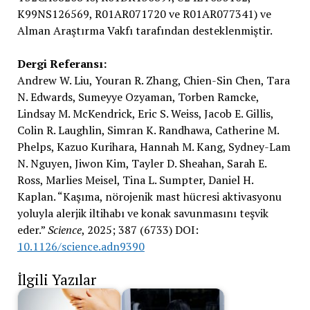
K99NS126569, R01AR071720 ve R01AR077341) ve
Alman Araştırma Vakfı tarafından desteklenmiştir.
Dergi Referansı:
Andrew W. Liu, Youran R. Zhang, Chien-Sin Chen, Tara
N. Edwards, Sumeyye Ozyaman, Torben Ramcke,
Lindsay M. McKendrick, Eric S. Weiss, Jacob E. Gillis,
Colin R. Laughlin, Simran K. Randhawa, Catherine M.
Phelps, Kazuo Kurihara, Hannah M. Kang, Sydney-Lam
N. Nguyen, Jiwon Kim, Tayler D. Sheahan, Sarah E.
Ross, Marlies Meisel, Tina L. Sumpter, Daniel H.
Kaplan. “Kaşıma, nörojenik mast hücresi aktivasyonu
yoluyla alerjik iltihabı ve konak savunmasını teşvik
eder.”
Science
, 2025; 387 (6733) DOI:
10.1126/science.adn9390
İlgili Yazılar