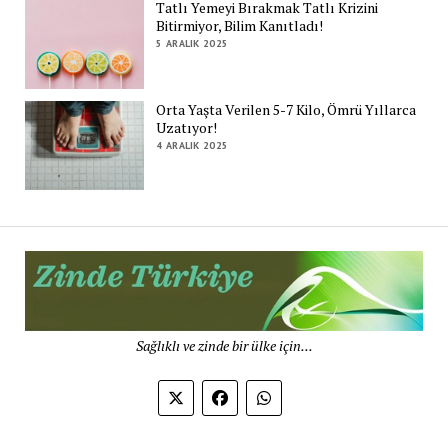
Tatlı Yemeyi Bırakmak Tatlı Krizini
Bitirmiyor, Bilim Kanıtladı!
5 ARALIK 2025
Orta Yaşta Verilen 5-7 Kilo, Ömrü Yıllarca
Uzatıyor!
4 ARALIK 2025
Zi
Tü
De
Sağlıklı ve zinde bir ülke için...