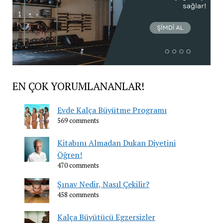
EN ÇOK YORUMLANANLAR!
Evde Kalça Büyütme Programı
569 comments
Kitabını Almadan Dukan Diyetini
Öğren!
470 comments
Şınav Nedir, Nasıl Çekilir?
458 comments
Kalça Büyütücü Egzersizler