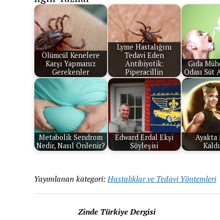
Lyme Hastalığını
Ölümcül Kenelere
Tedavi Eden
Karşı Yapmanız
Antibiyotik:
Gıda Mühe
Gerekenler
Piperacillin
Odası Süt 
Metabolik Sendrom
Edward Erdal Ekşi
Ayakta 
Nedir, Nasıl Önlenir?
Söyleşisi
Kald
Yayımlanan kategori:
Hastalıklar ve Tedavi Yöntemleri
Zinde Türkiye Dergisi