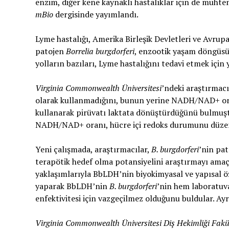
enzim, diğer kene kaynaklı hastalıklar için de muhtem
mBio
dergisinde yayımlandı.
Lyme hastalığı, Amerika Birleşik Devletleri ve Avrupa’
patojen
Borrelia burgdorferi
, enzootik yaşam döngüsüy
yolların bazıları, Lyme hastalığını tedavi etmek için y
Virginia Commonwealth Üniversitesi
’ndeki araştırmacı
olarak kullanmadığını, bunun yerine NADH/NAD+ ora
kullanarak pirüvatı laktata dönüştürdüğünü bulmuştu
NADH/NAD+ oranı, hücre içi redoks durumunu düzenle
Yeni çalışmada, araştırmacılar,
B. burgdorferi
’nin pat
terapötik hedef olma potansiyelini araştırmayı amaçla
yaklaşımlarıyla BbLDH’nin biyokimyasal ve yapısal öz
yaparak BbLDH’nin
B. burgdorferi
’nin hem laboratuva
enfektivitesi için vazgeçilmez olduğunu buldular. Ayrı
Virginia Commonwealth Üniversitesi Diş Hekimliği Fakü