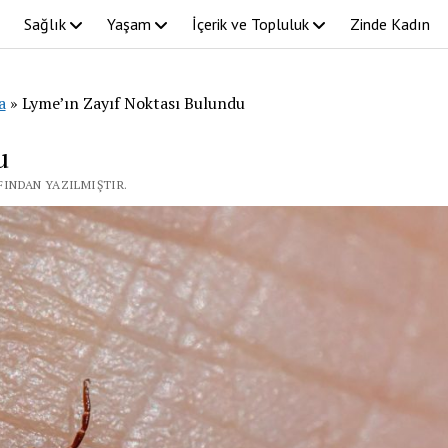
Sağlık
Yaşam
İçerik ve Topluluk
Zinde Kadın
a
»
Lyme’ın Zayıf Noktası Bulundu
u
AFINDAN YAZILMIŞTIR.