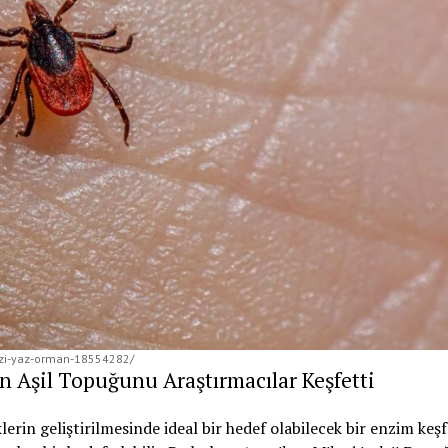
rmizi-yaz-orman-18554282/
n Aşil Topuğunu Araştırmacılar Keşfetti
erin geliştirilmesinde ideal bir hedef olabilecek bir enzim keşf