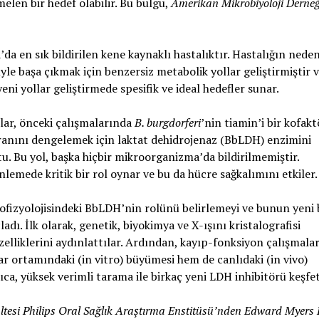
elen bir hedef olabilir. Bu bulgu,
Amerikan Mikrobiyoloji Derneğ
da en sık bildirilen kene kaynaklı hastalıktır. Hastalığın neden
le başa çıkmak için benzersiz metabolik yollar geliştirmiştir 
eni yollar geliştirmede spesifik ve ideal hedefler sunar.
lar, önceki çalışmalarında
B. burgdorferi
’nin tiamin’i bir kofakt
nını dengelemek için laktat dehidrojenaz (BbLDH) enzimini
. Bu yol, başka hiçbir mikroorganizma’da bildirilmemiştir.
mede kritik bir rol oynar ve bu da hücre sağkalımını etkiler.
ofizyolojisindeki BbLDH’nin rolünü belirlemeyi ve bunun yeni 
dı. İlk olarak, genetik, biyokimya ve X-ışını kristalografisi
elliklerini aydınlattılar. Ardından, kayıp-fonksiyon çalışmalar
r ortamındaki (in vitro) büyümesi hem de canlıdaki (in vivo)
ca, yüksek verimli tarama ile birkaç yeni LDH inhibitörü keşfet
ltesi Philips Oral Sağlık Araştırma Enstitüsü’nden Edward Myers