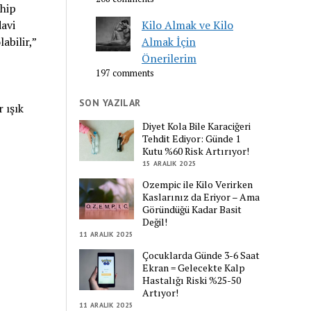
ahip
davi
Kilo Almak ve Kilo
abilir,”
Almak İçin
Önerilerim
197 comments
SON YAZILAR
 ışık
Diyet Kola Bile Karaciğeri
Tehdit Ediyor: Günde 1
Kutu %60 Risk Artırıyor!
15 ARALIK 2025
Ozempic ile Kilo Verirken
Kaslarınız da Eriyor – Ama
Göründüğü Kadar Basit
Değil!
11 ARALIK 2025
Çocuklarda Günde 3-6 Saat
Ekran = Gelecekte Kalp
Hastalığı Riski %25-50
Artıyor!
11 ARALIK 2025