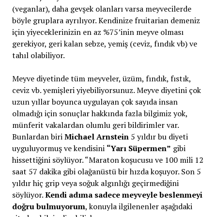
(veganlar), daha gevşek olanları varsa meyvecilerde
böyle gruplara ayrılıyor. Kendinize fruitarian demeniz
için yiyeceklerinizin en az %75’inin meyve olması
gerekiyor, geri kalan sebze, yemiş (ceviz, fındık vb) ve
tahıl olabiliyor.
Meyve diyetinde tüm meyveler, üzüm, fındık, fıstık,
ceviz vb. yemişleri yiyebiliyorsunuz. Meyve diyetini çok
uzun yıllar boyunca uygulayan çok sayıda insan
olmadığı için sonuçlar hakkında fazla bilgimiz yok,
münferit vakalardan olumlu geri bildirimler var.
Bunlardan biri
Michael Arnstein
5 yıldır bu diyeti
uyguluyormuş ve kendisini
“Yarı Süpermen”
gibi
hissettiğini söylüyor. “Maraton koşucusu ve 100 mili 12
saat 57 dakika gibi olağanüstü bir hızda koşuyor. Son 5
yıldır hiç grip veya soğuk algınlığı geçirmediğini
söylüyor.
Kendi adıma sadece meyveyle beslenmeyi
doğru bulmuyorum
, konuyla ilgilenenler aşağıdaki