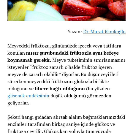
Yazan:
Dr. Murat Kınıkoğlu
Meyvedeki früktozu, günümüzde içecek veya tatlılara
konulan
mısır şurubundaki früktozla aynı kefeye
koymamak gerekir.
Meyve tüketiminin sınırlanmasını
isteyenler “früktoz zararlı o halde früktoz içeren
meyve de zararlı olabilir” diyorlar. Bu düşünceyi ileri
sürerken meyvedeki früktozun glukozla birlikte
olduğunu ve
fibere bağlı olduğunu
(bu yüzden
glisemik endeksinin
düşük olduğunu) görmezden
geliyorlar.
Şekeri hangi gıdadan alırsak alalım bağırsaklarımızdaki
enzimler tarafından birkaç saniye içinde glukoz ve
fruktoza çevrilir. Glukoz kan yoluyla tüm vücuda