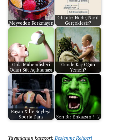
Glikoliz Nedir, Nasıl
Meyveden Korkmayın
Gerçekleşir?
Gıda Mühendisleri
Günde Kaç Öğün
Odası Süt Açıklaması
Yemeli?
Bayan X İle Söyleşi:
Sporla Dans
Sen Bir Enkazsın ! - 2
Yayımlanan kategori:
Beslenme Rehberi