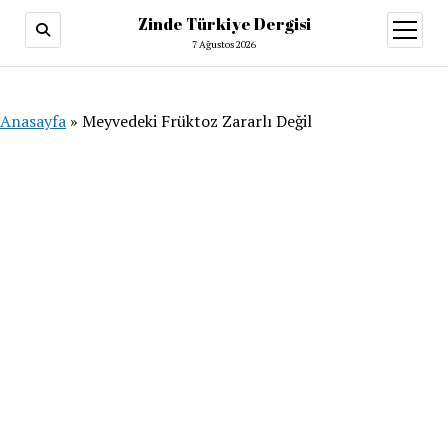
Zinde Türkiye Dergisi
menüy
aç
7 Ağustos 2026
Anasayfa
»
Meyvedeki Früktoz Zararlı Değil