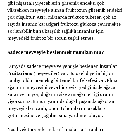
gibi nişastalı yiyeceklerin glisemik endeksi çok
yüksekken meyveyle alınan früktozun glisemik endeksi
çok düşüktür. Aşırı miktarda früktoz tüketen çok az
sayıda insanın karaciğeri früktozu glukoza çevirmekte
zorlanabilir buna karşılık sağlıklı insanlar için
meyvedeki früktoz bir sorun teşkil etmez.
Sadece meyveyle beslenmek mümkün mü?
Dünyada sadece meyve ve yemişle beslenen insanlar
Fruitarians
(meyveciler) var. Bu özel diyetin hiçbir
canlıyı öldürmemek gibi temel bir felsefesi var. Elma
ağacının meyvesini veya bir cevizi yediğinizde ağaca
zarar vermiyor, doğanın size armağan ettiği ürünü
yiyorsunuz. Bunun yanında doğal yaşamda ağaçtan
meyveyi alan canlı, onun tohumlarını uzaklara
götürmesine ve çoğalmasına yardımcı oluyor.
Nasıl vejetaryenlerin kısıtlamaları artıranları