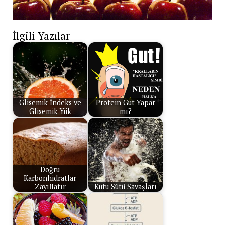
İlgili Yazılar
Glisemik İndeks ve
Protein Gut Yapar
Glisemik Yük
mı?
Doğru
Karbonhidratlar
Zayıflatır
Kutu Sütü Savaşları