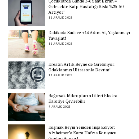
Çocuklarda Günde 3-6 Saat Ekran =
Gelecekte Kalp Hastalığı Riski %25-50
Artıyor!
11 ARALIK 2025
Dakikada Sadece +14 Adım At, Yaşlanmayı
Yavaşlat!
11 ARALIK 2025
Kreatin Artık Beyne de Girebiliyor:
Odaklanmış Ultrasonla Devrim!
11 ARALIK 2025
Bağırsak Mikropların Lifleri Ekstra
Kaloriye Çevirebilir
9 ARALIK 2025
Koşmak Beyni Yeniden İnşa Ediyor:
Alzheimer’a Karşı Hafıza Koruyucu
Genleri Açıyor!