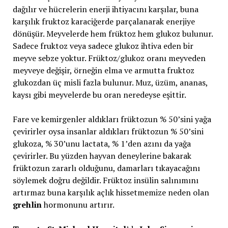
dağılır ve hücrelerin enerji ihtiyacını karşılar, buna
karşılık fruktoz karaciğerde parçalanarak enerjiye
dönüşür. Meyvelerde hem früktoz hem glukoz bulunur.
Sadece fruktoz veya sadece glukoz ihtiva eden bir
meyve sebze yoktur. Früktoz/glukoz oranı meyveden
meyveye değişir, örneğin elma ve armutta fruktoz
glukozdan üç misli fazla bulunur. Muz, üzüm, ananas,
kaysı gibi meyvelerde bu oran neredeyse eşittir.
Fare ve kemirgenler aldıkları früktozun % 50’sini yağa
çevirirler oysa insanlar aldıkları früktozun % 50’sini
glukoza, % 30’unu lactata, % 1’den azını da yağa
çevirirler. Bu yüzden hayvan deneylerine bakarak
früktozun zararlı olduğunu, damarları tıkayacağını
söylemek doğru değildir. Früktoz insülin salınımını
artırmaz buna karşılık açlık hissetmemize neden olan
grehlin
hormonunu artırır.