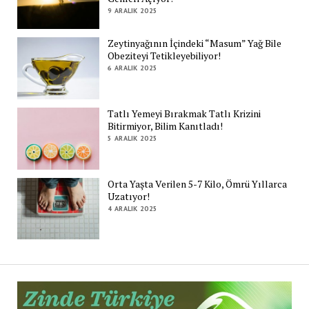
9 ARALIK 2025
Zeytinyağının İçindeki “Masum” Yağ Bile
Obeziteyi Tetikleyebiliyor!
6 ARALIK 2025
Tatlı Yemeyi Bırakmak Tatlı Krizini
Bitirmiyor, Bilim Kanıtladı!
5 ARALIK 2025
Orta Yaşta Verilen 5-7 Kilo, Ömrü Yıllarca
Uzatıyor!
4 ARALIK 2025
Zi
Tü