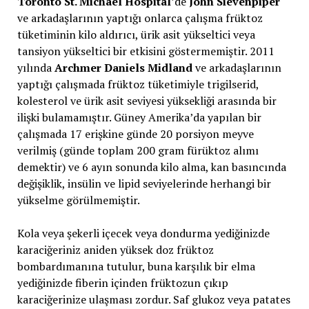
Toronto St. Michael Hospital
’de
John Sievenpiper
ve arkadaşlarının yaptığı onlarca çalışma früktoz
tüketiminin kilo aldırıcı, ürik asit yükseltici veya
tansiyon yükseltici bir etkisini göstermemiştir. 2011
yılında
Archmer Daniels Midland
ve arkadaşlarının
yaptığı çalışmada früktoz tüketimiyle trigilserid,
kolesterol ve ürik asit seviyesi yüksekliği arasında bir
ilişki bulamamıştır. Güney Amerika’da yapılan bir
çalışmada 17 erişkine günde 20 porsiyon meyve
verilmiş (günde toplam 200 gram fürüktoz alımı
demektir) ve 6 ayın sonunda kilo alma, kan basıncında
değişiklik, insülin ve lipid seviyelerinde herhangi bir
yükselme görülmemiştir.
Kola veya şekerli içecek veya dondurma yediğinizde
karaciğeriniz aniden yüksek doz früktoz
bombardımanına tutulur, buna karşılık bir elma
yediğinizde fiberin içinden früktozun çıkıp
karaciğerinize ulaşması zordur. Saf glukoz veya patates