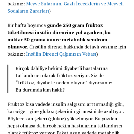
bakınız:
Meyve Sularının, Gazlı İçeceklerin ve Meyveli
Sodaların Zararları
)
Bir hafta boyunca
günde 250 gram früktoz
tüketilmesi insülin direncine yol açarken, bu
miktar 50 grama inince metabolik sendrom
olmuyor.
(İnsülin direnci hakkında detaylı yazımız için
bakınız:
İnsülin Direnci Çağımızın Vebası
)
Birçok dahiliye hekimi diyabetli hastalarına
tatlandırıcı olarak früktoz veriyor. Siz de
“früktoz, diyabete neden oluyor,” diyorsunuz.
Bu durumda kim haklı?
Früktoz kısa vadede insulin salgısını arttırmadığı gibi,
karaciğer içine glükoz şekerinin girmesini de azaltıyor.
Böylece kan şekeri (glükoz) yükselmiyor. Bu yüzden
hepsi olmasa da birçok hekim hastalarına tatlandırıcı
olarak früktoz veriyor. Fakat uzun vadede metabolik