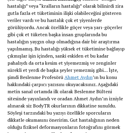
hastalığı” veya “kralların hastalığı” olarak bilinirdi zira
gutla fazla et tüketiminin ilişki olabileceğini gösteren
veriler vardı ve bu hastalık çok et yiyenlerde
görülüyordu. Ancak özellikle göçer veya yarı-göçerler
gibi çok et tüketen başka insan gruplarında bu
hastalığın yaygın olup olmadığına dair bir araştırma
yapılmamış. Bu hastalığı yüksek et tüketimine bağlayıp
çıkmışlar işin içinden, sanki eskiden et bu kadar
pahalıydı da orta kesim et yiyemezmiş ve zenginler
sürekli et yerdi de başka şeyler yemezmiş gibi… İşte,
şimdi Beslenme Profesörü
Ahmet Aydın
’ın bu konu
hakkındaki çarpıcı yazısını okuyacaksınız. Aşağıdaki
metin sanal ortamda ilk olarak Beslenme Bülteni
sitesinde yayınlandı ve oradan Ahmet Aydın’ın izniyle
alınarak siz BodyTR okurlarının dikkatine sunuldu.
Söyleşi tarzındaki bu yazıyı özellikle sporcuların
dikkatle okumasını öneririm. Gut hastalığının neden
olduğu fiziksel deformasyonların fotoğrafını görmek