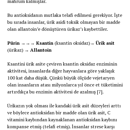
mahrum kalmışlar.
Bu antioksidanın mutlaka telafi edilmesi gerekiyor. İşte
bu sırada insanlar, ürik asidi toksik olmayan bir madde
olan allantoin’e dönüştüren ürikaz’ı kaybettiler.
Pürin
→→→
Ksantin
(ksantin oksidaz)→
Ürik asit
(ürikaz) →
Allantoin
Ksantini ürik asite çeviren ksantin oksidaz enziminin
aktivitesi, insanlarda diğer hayvanlara göre yaklaşık
100 kat daha düşük. Çünkü büyük ölçüde vejetaryen
olan insanların atası milyonlarca yıl önce et tüketimini
artırdıkça bu enzimin aktivitesi de azalmış [7].
Ürikazın yok olması ile kandaki ürik asit düzeyleri arttı
ve böylece antioksidan bir madde olan ürik asit, C
vitamini kaybından kaynaklanan antioksidan kaybını
kompanse etmiş (telafi etmiş). İnsanlar strese karşı