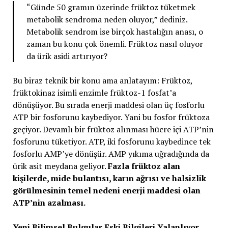
“Günde 50 gramın üzerinde früktoz tüketmek
metabolik sendroma neden oluyor,” dediniz.
Metabolik sendrom ise birçok hastalığın anası, o
zaman bu konu çok önemli. Früktoz nasıl oluyor
da ürik asidi artırıyor?
Bu biraz teknik bir konu ama anlatayım: Früktoz,
früktokinaz isimli enzimle früktoz-1 fosfat’a
dönüşüyor. Bu sırada enerji maddesi olan üç fosforlu
ATP bir fosforunu kaybediyor. Yani bu fosfor früktoza
geçiyor. Devamlı bir früktoz alınması hücre içi ATP’nin
fosforunu tüketiyor. ATP, iki fosforunu kaybedince tek
fosforlu AMP’ye dönüşür. AMP yıkıma uğradığında da
ürik asit meydana geliyor.
Fazla früktoz alan
kişilerde, mide bulantısı, karın ağrısı ve halsizlik
görülmesinin temel nedeni enerji maddesi olan
ATP’nin azalması.
Yeni Bilimsel Bulgular Eski Bilgileri Yalanlıyor