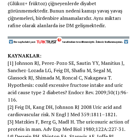
(Glükoz+ früktoz) çiğneyenlerde diyabet
görünmemektedir. Bunun nedeni kamışı yavaş yavaş
çiğnemeleri, birdenbire almamalarıdır. Aynı miktarı
rafine olarak alanlarda ise DM gelişmektedir.
KAYNAKLAR:
[1] Johnson RJ, Perez-Pozo SE, Sautin YY, Manitius J,
Sanchez-Lozada LG, Feig DI, Shafiu M, Segal M,
Glassock RJ, Shimada M, Roncal C, Nakagawa T.
Hypothesis: could excessive fructose intake and uric
acid cause type 2 diabetes? Endocr Rev. 2009;30(1):96-
116.
[2] Feig DI, Kang DH, Johnson RJ 2008 Uric acid and
cardiovascular risk. N Engl J Med 359:1811–1821.
[3] Matzkies F, Berg G, Madl H. The uricosuric action of
protein in man. Adv Exp Med Biol 1980;122A:227-31.
[4] Dessein PH, Shipton EA, Stanwix AE, Joffe BI,