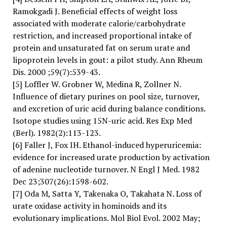
Ramokgadi J. Beneficial effects of weight loss
associated with moderate calorie/carbohydrate
restriction, and increased proportional intake of
protein and unsaturated fat on serum urate and
lipoprotein levels in gout: a pilot study. Ann Rheum
Dis. 2000 ;59(7):539-43.
[5] Loffler W. Grobner W, Medina R, Zollner N.
Influence of dietary purines on pool size, turnover,
and excretion of uric acid during balance conditions.
Isotope studies using 15N-uric acid. Res Exp Med
(Berl). 1982(2):113-123.
[6] Faller J, Fox IH. Ethanol-induced hyperuricemia:
evidence for increased urate production by activation
of adenine nucleotide turnover. N Engl J Med. 1982
Dec 23;307(26):1598-602.
[7] Oda M, Satta Y, Takenaka O, Takahata N. Loss of
urate oxidase activity in hominoids and its
evolutionary implications. Mol Biol Evol. 2002 May;