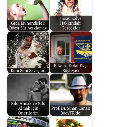
Jinsei Kolye
Gıda Mühendisleri
Hakkındaki
Odası Süt Açıklaması
Gerçekler
Edward Erdal Ekşi
Kutu Sütü Savaşları
Söyleşisi
Kilo Almak ve Kilo
Almak İçin
Prof. Dr. Sinan Canan
Önerilerim
BodyTR'de!