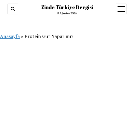
Zinde Türkiye Dergisi
menüy
aç
8 Ağustos 2026
Anasayfa
»
Protein Gut Yapar mı?