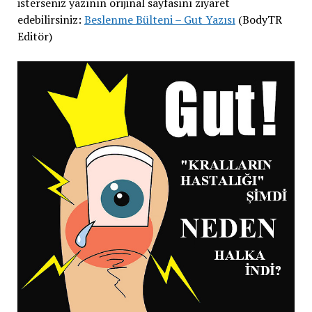
isterseniz yazının orijinal sayfasını ziyaret
edebilirsiniz:
Beslenme Bülteni – Gut Yazısı
(BodyTR
Editör)