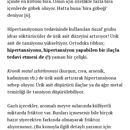
içinde en kötüsü bira. Onun için özellikle fazla bira
içenlerde göbek oluyor. Hatta buna ‘bira göbeği’
deniyor [6].
Hipertansiyonun tedavisinde kullanılan
tiazid
grubu
idrar söktürücüler de ürik asit düzeyini artırıyor! Ürik
asit de tansiyonu yükseltiyor. Ortodoks tıbbın;
hipertansiyonu, hipertansiyon yapabilen bir ilaçla
tedavi etmesi de (!)
yaman bir çelişki.
Kronik metal zehirlenmesi
(kurşun, cıva, arsenik,
kadmiyum vb.) de ürik asidi artırarak hipertansiyona
sebep oluyor. Ürik asit düşürücü ilaçlar ya da ağır metal
temizliği ile tansiyon düşürülebiliyor.
Gazlı içecekler, aromalı meyve sularında külliyetli
miktarda früktoz var. Bunları içmeseniz bile birçok
hazır yiyecekten farkında olmayarak früktoz
alıyorsunuz. (Bu konuyla ilgili detaylı yazımız için