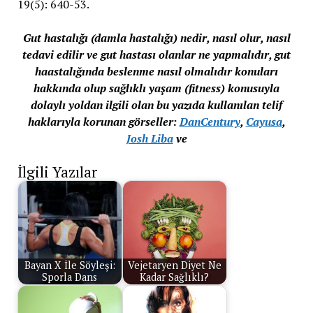
19(5): 640-53.
Gut hastalığı (damla hastalığı) nedir, nasıl olur, nasıl
tedavi edilir ve gut hastası olanlar ne yapmalıdır, gut
haastalığında beslenme nasıl olmalıdır konuları
hakkında olup sağlıklı yaşam (fitness) konusuyla
dolaylı yoldan ilgili olan bu yazıda kullanılan telif
haklarıyla korunan görseller:
DanCentury
,
Cayusa
,
Josh Liba
ve
İlgili Yazılar
Bayan X İle Söyleşi:
Vejetaryen Diyet Ne
Sporla Dans
Kadar Sağlıklı?