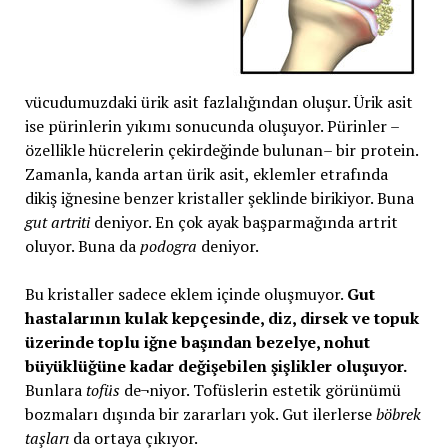
vücudumuzdaki ürik asit fazlalığından oluşur. Ürik asit
ise pürinlerin yıkımı sonucunda oluşuyor. Pürinler –
özellikle hücrelerin çekirdeğinde bulunan– bir protein.
Zamanla, kanda artan ürik asit, eklemler etrafında
dikiş iğnesine benzer kristaller şeklinde birikiyor. Buna
gut artriti
deniyor. En çok ayak başparmağında artrit
oluyor. Buna da
podogra
deniyor.
Bu kristaller sadece eklem içinde oluşmuyor.
Gut
hastalarının kulak kepçesinde, diz, dirsek ve topuk
üzerinde toplu iğne başından bezelye, nohut
büyüklüğüne kadar değişebilen şişlikler oluşuyor.
Bunlara
tofüs
de¬niyor. Tofüslerin estetik görünümü
bozmaları dışında bir zararları yok. Gut ilerlerse
böbrek
taşları
da ortaya çıkıyor.