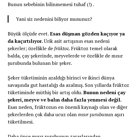
Bunun sebebinin bilinmemesi tuhaf (!) .
Yani siz nedenini biliyor musunuz?
Büyük ölçüde evet.
Esas düşman gözden kaçıyor ya
da kaçırtılıyor.
Ürik asit artışının esas nedeni
şekerler; özellikle de
früktoz
. Früktoz temel olarak
balda, çay şekerinde, meyvelerde ve özelikle de mısır
şurubunda bulunan bir şeker.
Şeker tüketiminin azaldığı birinci ve ikinci dünya
savaşında gut hastalığı da azalmış. Son yıllarda früktoz
tüketiminde müthiş bir artış oldu.
Bunun nedeni çay
şekeri, meyve ve balın daha fazla yenmesi değil.
Esas neden, früktozun en önemli kaynağı olan ve diğer
şekerlerden çok daha ucuz olan
mısır şurubu
nun aşırı
tüketilmesi.
Daha önce mısır şurubunun zararlarından