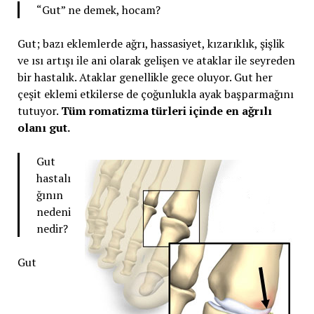
“Gut” ne demek, hocam?
Gut; bazı eklemlerde ağrı, hassasiyet, kızarıklık, şişlik
ve ısı artışı ile ani olarak gelişen ve ataklar ile seyreden
bir hastalık. Ataklar genellikle gece oluyor. Gut her
çeşit eklemi etkilerse de çoğunlukla ayak başparmağını
tutuyor.
Tüm romatizma türleri içinde en ağrılı
olanı gut.
Gut
hastalı
ğının
nedeni
nedir?
Gut