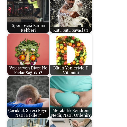
Spor Tesisi Kurma
Rehberi
Kutu Sütü Savaşları
Vejetaryen Diyet Ne
Bütün Yönleriyle D
Kadar Sağlıklı?
Vitamini
Çocukluk Stresi Beyni
Metabolik Sendrom
Nasıl Etkiler?
Nedir, Nasıl Önlenir?