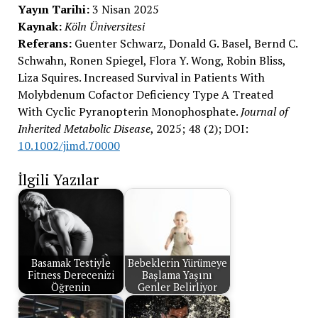
Yayın Tarihi:
3 Nisan 2025
Kaynak:
Köln Üniversitesi
Referans:
Guenter Schwarz, Donald G. Basel, Bernd C.
Schwahn, Ronen Spiegel, Flora Y. Wong, Robin Bliss,
Liza Squires. Increased Survival in Patients With
Molybdenum Cofactor Deficiency Type A Treated
With Cyclic Pyranopterin Monophosphate.
Journal of
Inherited Metabolic Disease
, 2025; 48 (2); DOI:
10.1002/jimd.70000
İlgili Yazılar
Basamak Testiyle
Bebeklerin Yürümeye
Fitness Derecenizi
Başlama Yaşını
Öğrenin
Genler Belirliyor