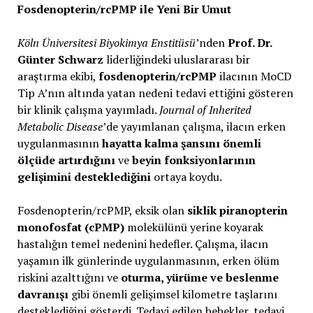
Fosdenopterin/rcPMP ile Yeni Bir Umut
Köln Üniversitesi Biyokimya Enstitüsü
’nden
Prof. Dr.
Günter Schwarz
liderliğindeki uluslararası bir
araştırma ekibi,
fosdenopterin/rcPMP
ilacının MoCD
Tip A’nın altında yatan nedeni tedavi ettiğini gösteren
bir klinik çalışma yayımladı.
Journal of Inherited
Metabolic Disease
’de yayımlanan çalışma, ilacın erken
uygulanmasının
hayatta kalma şansını önemli
ölçüde artırdığını
ve
beyin fonksiyonlarının
gelişimini desteklediğini
ortaya koydu.
Fosdenopterin/rcPMP, eksik olan
siklik piranopterin
monofosfat (cPMP)
molekülünü yerine koyarak
hastalığın temel nedenini hedefler. Çalışma, ilacın
yaşamın ilk günlerinde uygulanmasının, erken ölüm
riskini azalttığını ve
oturma, yürüme ve beslenme
davranışı
gibi önemli gelişimsel kilometre taşlarını
desteklediğini gösterdi. Tedavi edilen bebekler, tedavi