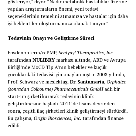
gösteriyor,” diyor. “Nadir metabolik hastalıklar üzerine
yapılan araştırmaların önemi, yeni tedavi
seçeneklerinin temelini atmamıza ve hastalar için daha
iyi beklentiler oluşturmamıza olanak tanıyor.”
Tedavinin Onayı ve Geliştirme Süreci
Fosdenopterin/rcPMP,
Sentynyl Therapeutics, Inc.
tarafından
NULIBRY
markası altında, ABD ve Avrupa
Birliği’nde MoCD Tip A’nın bebekler ve küçük
çocuklardaki tedavisi için onaylanmıştır. 2008 yılında,
Prof. Schwarz ve meslektaşı
Dr. Santamaria
,
Orphatec
(sonradan Colbourne) Pharmaceuticals GmbH
adlı bir
start-up şirketi kurarak tedavinin klinik
geliştirilmesine başladı. 2011’de lisans devrinden
sonra, çeşitli ilaç şirketleri klinik geliştirmeyi sürdürdü.
Bu çalışma,
Origin Biosciences, Inc.
tarafından finanse
edildi.