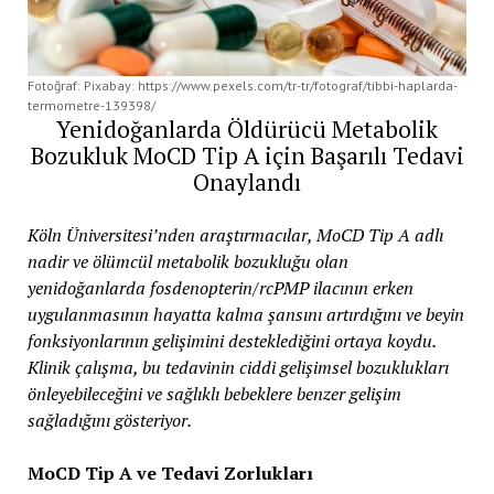
Fotoğraf: Pixabay: https://www.pexels.com/tr-tr/fotograf/tibbi-haplarda-
termometre-139398/
Yenidoğanlarda Öldürücü Metabolik
Bozukluk MoCD Tip A için Başarılı Tedavi
Onaylandı
Köln Üniversitesi’nden araştırmacılar, MoCD Tip A adlı
nadir ve ölümcül metabolik bozukluğu olan
yenidoğanlarda fosdenopterin/rcPMP ilacının erken
uygulanmasının hayatta kalma şansını artırdığını ve beyin
fonksiyonlarının gelişimini desteklediğini ortaya koydu.
Klinik çalışma, bu tedavinin ciddi gelişimsel bozuklukları
önleyebileceğini ve sağlıklı bebeklere benzer gelişim
sağladığını gösteriyor.
MoCD Tip A ve Tedavi Zorlukları