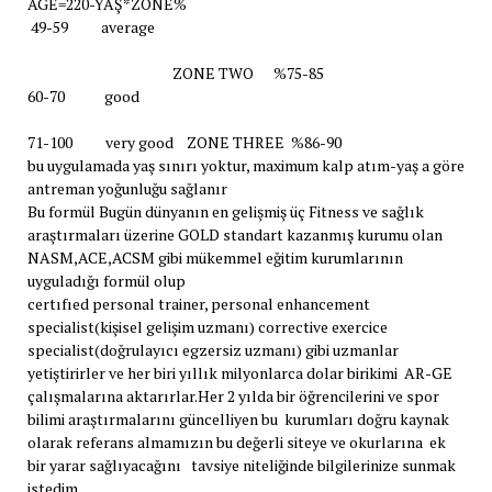
AGE=220-YAŞ*ZONE%
49-59 average
ZONE TWO %75-85
60-70 good
71-100 very good ZONE THREE %86-90
bu uygulamada yaş sınırı yoktur, maximum kalp atım-yaş a göre
antreman yoğunluğu sağlanır
Bu formül Bugün dünyanın en gelişmiş üç Fitness ve sağlık
araştırmaları üzerine GOLD standart kazanmış kurumu olan
NASM,ACE,ACSM gibi mükemmel eğitim kurumlarının
uyguladığı formül olup
certıfıed personal trainer, personal enhancement
specialist(kişisel gelişim uzmanı) corrective exercice
specialist(doğrulayıcı egzersiz uzmanı) gibi uzmanlar
yetiştirirler ve her biri yıllık milyonlarca dolar birikimi AR-GE
çalışmalarına aktarırlar.Her 2 yılda bir öğrencilerini ve spor
bilimi araştırmalarını güncelliyen bu kurumları doğru kaynak
olarak referans almamızın bu değerli siteye ve okurlarına ek
bir yarar sağlıyacağını tavsiye niteliğinde bilgilerinize sunmak
istedim.