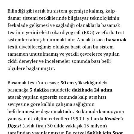
Bilindiği gibi artık bu sistem geçmişte kalmış, kalp-
damar sistemi tetkiklerinde bilgisayar teknolojisinin
fevkalade gelişmesi ve sağladığı olanaklarla basamak
testinin yerini elektrokardiyografi (EKG) ve eforlu test
sistemleri almış bulunmaktadır. Ancak kısaca
basamak
testi
diyebileceğimiz oldukça basit olan bu sistem
tamamen unutulmamış ve yetkili çevrelerce yapılan
ciddi deneyler ve incelemeler sonunda bazı belli
ölçülere bağlanmıştır.
Basamak testi’nin esası;
30 cm
yüksekliğindeki
basamağa
3 dakika
müddetle
dakikada 24 adım
atarak yapılan egzersiz sonunda kalp atış hızı
seviyesine göre kalbin çalışma sağlığının
belirlenmesine dayanmaktadır. Bu konuda kamuoyuna
yansıyan ilk ölçüm cetvelleri 1990’lı yıllarda
Reader’s
Digest
(aylık tirajı 30 dilde yaklaşık 15 milyon)
tarafından yayınlanmıştır. Bu cetvel
Sağlık için Spor