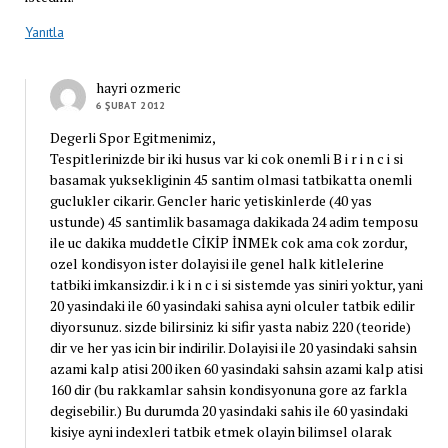
Yanıtla
hayri ozmeric
6 ŞUBAT 2012
Degerli Spor Egitmenimiz,
Tespitlerinizde bir iki husus var ki cok onemli B i r i n c i si
basamak yuksekliginin 45 santim olmasi tatbikatta onemli
guclukler cikarir. Gencler haric yetiskinlerde (40 yas
ustunde) 45 santimlik basamaga dakikada 24 adim temposu
ile uc dakika muddetle CİKİP İNMEk cok ama cok zordur,
ozel kondisyon ister dolayisi ile genel halk kitlelerine
tatbiki imkansizdir. i k i n c i si sistemde yas siniri yoktur, yani
20 yasindaki ile 60 yasindaki sahisa ayni olculer tatbik edilir
diyorsunuz. sizde bilirsiniz ki sifir yasta nabiz 220 (teoride)
dir ve her yas icin bir indirilir. Dolayisi ile 20 yasindaki sahsin
azami kalp atisi 200 iken 60 yasindaki sahsin azami kalp atisi
160 dir (bu rakkamlar sahsin kondisyonuna gore az farkla
degisebilir.) Bu durumda 20 yasindaki sahis ile 60 yasindaki
kisiye ayni indexleri tatbik etmek olayin bilimsel olarak