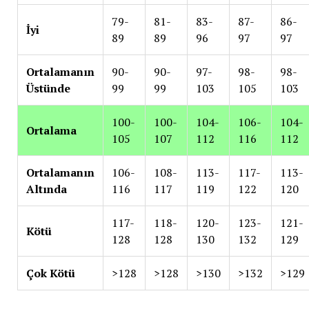
79-
81-
83-
87-
86-
İyi
89
89
96
97
97
Ortalamanın
90-
90-
97-
98-
98-
Üstünde
99
99
103
105
103
100-
100-
104-
106-
104-
Ortalama
105
107
112
116
112
Ortalamanın
106-
108-
113-
117-
113-
Altında
116
117
119
122
120
117-
118-
120-
123-
121-
Kötü
128
128
130
132
129
Çok Kötü
>128
>128
>130
>132
>129