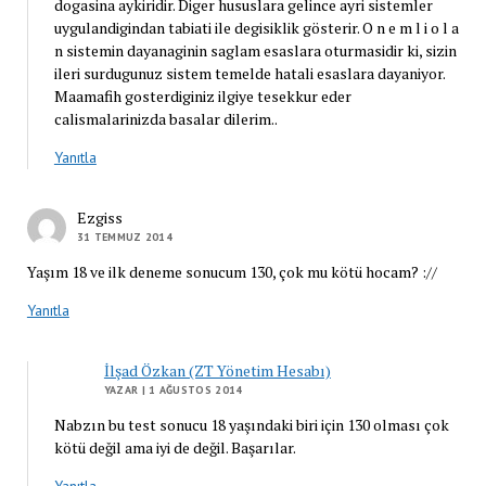
dogasina aykiridir. Diger hususlara gelince ayri sistemler
uygulandigindan tabiati ile degisiklik gösterir. O n e m l i o l a
n sistemin dayanaginin saglam esaslara oturmasidir ki, sizin
ileri surdugunuz sistem temelde hatali esaslara dayaniyor.
Maamafih gosterdiginiz ilgiye tesekkur eder
calismalarinizda basalar dilerim..
Yanıtla
Ezgiss
31 TEMMUZ 2014
Yaşım 18 ve ilk deneme sonucum 130, çok mu kötü hocam? ://
Yanıtla
İlşad Özkan (ZT Yönetim Hesabı)
YAZAR
| 1 AĞUSTOS 2014
Nabzın bu test sonucu 18 yaşındaki biri için 130 olması çok
kötü değil ama iyi de değil. Başarılar.