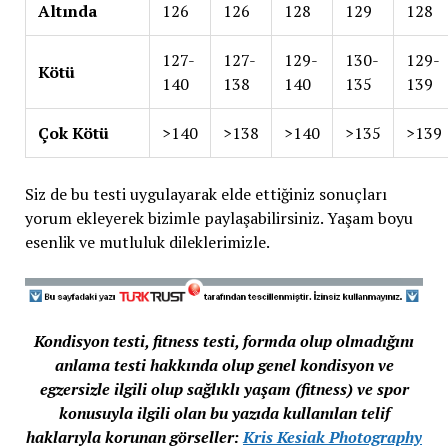
Altında
126
126
128
129
128
127-
127-
129-
130-
129-
Kötü
140
138
140
135
139
Çok Kötü
>140
>138
>140
>135
>139
Siz de bu testi uygulayarak elde ettiğiniz sonuçları
yorum ekleyerek bizimle paylaşabilirsiniz. Yaşam boyu
esenlik ve mutluluk dileklerimizle.
Kondisyon testi, fitness testi, formda olup olmadığını
anlama testi hakkında olup genel kondisyon ve
egzersizle ilgili olup sağlıklı yaşam (fitness) ve spor
konusuyla ilgili olan bu yazıda kullanılan telif
haklarıyla korunan görseller:
Kris Kesiak Photography