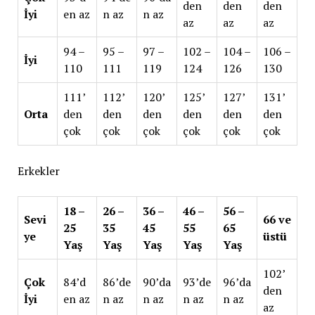
den
den
den
İyi
en az
n az
n az
az
az
az
94 –
95 –
97 –
102 –
104 –
106 –
İyi
110
111
119
124
126
130
111’
112’
120’
125’
127’
131’
Orta
den
den
den
den
den
den
çok
çok
çok
çok
çok
çok
Erkekler
18 –
26 –
36 –
46 –
56 –
Sevi
66 ve
25
35
45
55
65
ye
üstü
Yaş
Yaş
Yaş
Yaş
Yaş
102’
Çok
84’d
86’de
90’da
93’de
96’da
den
İyi
en az
n az
n az
n az
n az
az