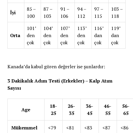
85 –
87 –
91 –
94 –
97 –
103 –
İyi
100
103
106
112
115
118
101’
104’
107’
113’
116’
119’
Orta
den
den
den
den
dan
dan
çok
çok
çok
çok
çok
çok
Kanada’da kabul gören değerler ise şunlardır:
3 Dakikalık Adım Testi (Erkekler) – Kalp Atım
Sayısı
18-
26-
36-
46-
56-
Age
25
35
45
55
65
Mükemmel
<79
<81
<83
<87
<86