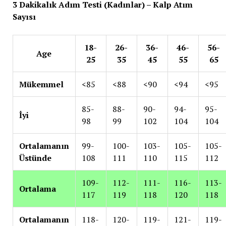
3 Dakikalık Adım Testi (Kadınlar) – Kalp Atım
Sayısı
18-
26-
36-
46-
56-
Age
25
35
45
55
65
Mükemmel
<85
<88
<90
<94
<95
85-
88-
90-
94-
95-
İyi
98
99
102
104
104
Ortalamanın
99-
100-
103-
105-
105-
Üstünde
108
111
110
115
112
109-
112-
111-
116-
113-
Ortalama
117
119
118
120
118
Ortalamanın
118-
120-
119-
121-
119-