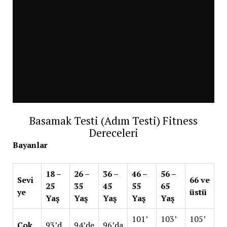
Basamak Testi (Adım Testi) Fitness
Dereceleri
Bayanlar
18 –
26 –
36 –
46 –
56 –
Sevi
66 ve
25
35
45
55
65
ye
üstü
Yaş
Yaş
Yaş
Yaş
Yaş
101’
103’
105’
Çok
93’d
94’de
96’da