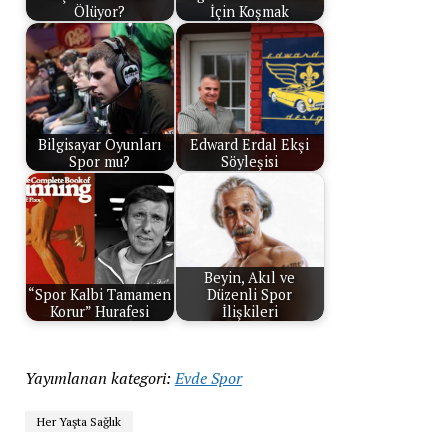
Ölüyor?
İçin Koşmak
Bilgisayar Oyunları
Edward Erdal Ekşi
Spor mu?
Söyleşisi
Beyin, Akıl ve
“Spor Kalbi Tamamen
Düzenli Spor
Korur” Hurafesi
İlişkileri
Yayımlanan kategori:
Evde Spor
Her Yaşta Sağlık