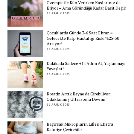
Ozempic ile Kilo Verirken Kaslarınız da
Eriyor – Ama Göründüğü Kadar Basit Değil!
11 ARALIK 2025
Çocuklarda Günde 3-6 Saat Ekran =
Gelecekte Kalp Hastalığı Riski %25-50
Artıyor!
11 ARALIK 2025
Dakikada Sadece +14 Adım At, Yaşlanmayı
Yavaşlat!
11 ARALIK 2025
Kreatin Artık Beyne de Girebiliyor:
Odaklanmış Ultrasonla Devrim!
11 ARALIK 2025
Bağırsak Mikropların Lifleri Ekstra
Kaloriye Çevirebilir