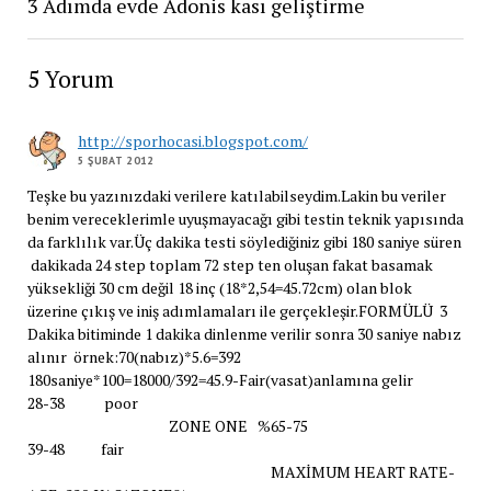
3 Adımda evde Adonis kası geliştirme
5 Yorum
http://sporhocasi.blogspot.com/
5 ŞUBAT 2012
Teşke bu yazınızdaki verilere katılabilseydim.Lakin bu veriler
benim vereceklerimle uyuşmayacağı gibi testin teknik yapısında
da farklılık var.Üç dakika testi söylediğiniz gibi 180 saniye süren
dakikada 24 step toplam 72 step ten oluşan fakat basamak
yüksekliği 30 cm değil 18 inç (18*2,54=45.72cm) olan blok
üzerine çıkış ve iniş adımlamaları ile gerçekleşir.FORMÜLÜ 3
Dakika bitiminde 1 dakika dinlenme verilir sonra 30 saniye nabız
alınır örnek:70(nabız)*5.6=392
180saniye*100=18000/392=45.9-Fair(vasat)anlamına gelir
28-38 poor
ZONE ONE %65-75
39-48 fair
MAXİMUM HEART RATE-