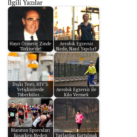
İlgili Yazılar
Hayri Özmeriç Zinde
Aerobik Egzersiz
Türkiye'de!
Nedir, Nasıl Yapılır?
Dışkı Testi, HIV’li
Yetişkinlerde
Aerobik Egzersiz ile
Tüberküloz…
Kilo Vermek
Maraton Sporcuları
Koşarken Neden
Yağlardan Kurtulmak