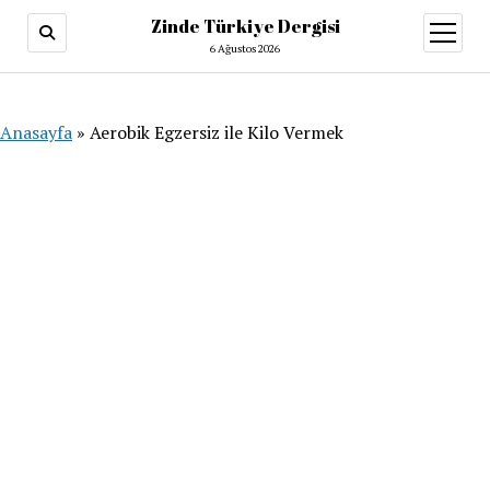
Zinde Türkiye Dergisi
menüy
aç
6 Ağustos 2026
Anasayfa
»
Aerobik Egzersiz ile Kilo Vermek