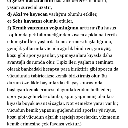
c)
Şeker hastalarının
hastalık derecesini indirir,
yaşam sürecini uzatır,
d)
Akıl ve heyecan
varlığını olumlu etkiler,
e)
Seks hayatını
olumlu etkiler,
f)
Kemik yapısının yoğunluğunu
arttırır (Bu husus
toplumda pek bilinmediğinden kısaca açıklama tercih
edilmiştir.İleri yaşlarda kemik erimesi başladığında,
gençlik yıllarında vücuda ağırlık bindiren, yürüyüş,
koşu gibi spor yapanlar, yapmayanlara kıyasla daha
avantajlı durumda olur. Tıpkı ileri yaşların teminatı
olarak bankadaki hesapta para biriktirir gibi sporcu da
vücudunda tabiricaizse kemik biriktirmiş olur. Bu
durum özellikle bayanlarda elli yaş sonrasında
başlayan kemik erimesi olayında kendini belli eder;
spor yapagelmekte olanlar, spor yapmamış olanlara
kıyasla büyük avantaj sağlar. Not etmekte yarar var ki;
vücudun kemik yapısını güçlendirici sporlar yürüyüş,
koşu gibi vücudun ağırlık taşıdığı sporlardır, yüzmenin
kemik erimesine çok faydası yoktur.),