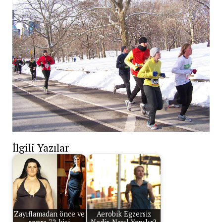
İlgili Yazılar
Zayıflamadan önce ve
Aerobik Egzersiz