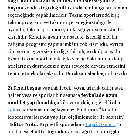
bağlı kalmaksızın ister beraber isterse yalnız
başına
kendi isteği doğrultusunda her hangi bir zaman
seçeneğinde yapabilmelidir. Takım sporlarında kişi;
takım programı ve takımın yeteneği/ustalığı ile
uyumlu, takım sporunun yapılacağı yer ve mekân ile
kısıtlıdır. Kendine uygun bir saatte, istediği gibi bir
çalışma programı yapma imkânı çok kısıtlıdır. Ayrıca
kilo verme egzersizinin diğer bir ölçüsü kalp atışıdır.
Ekseri takım sporlarında kilo verme bakımından kalp
atışlarının durmaksızın aynı seviyede devam etmesini
temin etmek olanaksızdır. Duraksamalar kaçınılmazdır.
2)
Kendi başına yapılabilecek; yoga, ağırlık çalışması,
halter vesaire sporlar bir seansta
fevkalade uzun
müddet yapılmadıkça
kilo vermek için gerekli olan
kalori
harcamasını sağlayamaz. Bu durum “Kinetic
laboratuvarlarında yapılan ölçümlemeler ile sabittir.”
[
Editör Notu:
Kıymetli spor adamı
Hayri Özmeriç
’in
bu ifadesi elbette doğrudur ancak ağırlık sporu gibi