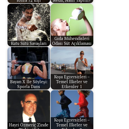
sonra 72 kişi
Nedir, Nasıl Yapılır?
Gıda Mühendisleri
Kutu Sütü Savaşları
Odası Süt Açıklaması
Koşu Egzersizleri –
Bayan X İle Söyleşi:
Temel İlkeler ve
Sporla Dans
Etkenler 1
Koşu Egzersizleri –
Hayri Özmeriç Zinde
Temel İlkeler ve