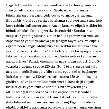
Değerli Formylife, sitemizi ziyaretinize ve bizlere güvenerek
soru yöneltmenize teşekkürler. Şüphesiz sorularınıza
bilgilerimizin elverdiği ölçüde cevap vermeye çalışacağız.
Eliptik bisiklet ile egzersiz yaptığınızı söylüyorsunuz ama hep
koşu tabirini kullanıyorsunuz. Ancak kıoşu ve eliptik bisiklet bir
birinde oldukça farklı egzersiz sistemleridir. Sorularınıza;
hangisi ile yapmış olursanız olun her iki egzersiz sistemini de
kapsayacak yorum yapmaya çalışacağız. Şayet koşu ve eliptik
egzersizden hangisi olduğunu kesin açıklarsanız olaya daha
yakından bakmış olabiliriz.” Haftada 5 gün ve bir ay egzersizde
kilo verme çalışmalarında ölçünüz “nefes nefese kalmadan
nabız artıyor” Burada önemli olan nabzınızın kaç attığıdır. 34
yaşında olduğunuza göre 220 eksi 34 = 186 ki sizin azami kalp
atış limitinizdir. Buna göre kilo verme egzersizleri başlangıç
haftalarında nabız 120 üç beş hafta sonra 130 ve kondisyona
girdikçe 140 ve üzeridir. Çok muhtemel ki koşu değil eliptik
bisiklet çalışıyorsunuz ve nabzınız bu seviyelerin çok
altındadır. (Bu konuda daha hassa ölçü için tam istirahat
halindeki nabızınızın kaç olduğunu bilmek lazım. bu suretle
daha bilimsel nabız seviyesi önerilebilsin) Diğer bir ifade ile
eliptik bisiklette nabzınızı bu seviyelere çıkarmanızı öneririm