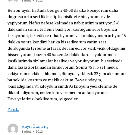
1 ARALIK 2012
Ben bir aydir haftada bes gun 40-50 dakika kosuyorum daha
dogrusu orta sertlikte eliptik bisiklete biniyorum, evde
yapiyorum. Nefes nefese kalmadan nabiz atimim artiyor, 5-6
dakikadan sonra terleme basliyor, kostugum sure boyunca
terliyorum, terledikce rahatliyorum ve kondüsyonum artiyor 15
dakika sonra kendimi harika hissediyorum yarim saat
doldugunda terleme artarak devam ediyor vicik vicik oldugumu
hissediyorum, bazen 40 bazen 45 dakikalarda ayaklarimda
kasiklarimda sizlamalar basliyor ve yoruluyorum, bu seviyede
daha fazla zorlamadan birakiyorum. Sonra 75 li 3 set mekik
cekiyorum mekik sehbamda, Bir ayda yaklasik 22 gun aksamlari
bu sekilde kostum ve mekik cektim, 34 yasindayim,
basladigimda 94 kiloydum simdi 93 kiloyum yediklerime de
dikkat ediyorum, neden kilo veremedim anlamiyorum.
Tavsiyelerinizi bekliyorum, iyi geceler.
Yanıtla
Hayri Özmeriç
1 ARALIK 2012