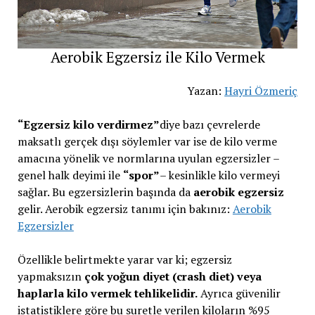
Aerobik Egzersiz ile Kilo Vermek
Yazan:
Hayri Özmeriç
“Egzersiz kilo verdirmez”
diye bazı çevrelerde
maksatlı gerçek dışı söylemler var ise de kilo verme
amacına yönelik ve normlarına uyulan egzersizler –
genel halk deyimi ile
“spor”
– kesinlikle kilo vermeyi
sağlar. Bu egzersizlerin başında da
aerobik egzersiz
gelir. Aerobik egzersiz tanımı için bakınız:
Aerobik
Egzersizler
Özellikle belirtmekte yarar var ki; egzersiz
yapmaksızın
çok yoğun diyet (crash diet) veya
haplarla kilo vermek tehlikelidir.
Ayrıca güvenilir
istatistiklere göre bu suretle verilen kiloların %95