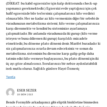
(DİKKAT: bu kabil egzersizler için kalp doktorunda check-up
yapmanız gerekmektedir.) Egzersizi evde yaptığınız için çok
hafif egzersizde bile terlersiniz çalışmalarınız kilo verdirici
olmasa bile. Her ne kadar az kilo vermenizin diğer bir sebebi de
vücudunuzun metabolizma sistemi; kilo verme çalışmalarınıza
karşı direnmekte ve kendini bu sisteminize ayarlamaya
çalışmaktadır. Bir anlamda vücudunuzda iki gurup (kilo verme
isteyen ve buna ddirenen iki gurup) karşılıklı mücadele
etmektedir, bu döneme plato dönemi denir. Marifet buradadır ki
siz çalışmalarınıza ısrarla devam edeceksiniz ve sonun da
metabolizma .sisteminin bu direncine karşı galip gelip daha
tatmin edici kilo vermeye başlayasınız, bu plato dönemi için iki
üç ayı göze almalısınız. Sorularınızı bir nebze aydınlatabildi
isek mutlu oluruz. Sağlıklı günlere Hayri Özmeriç
Yanıtla
ESER SEZER
18 EKIM 2013
Bende Formylife arkadaşımız gibi eliptik bisikletine binmeden