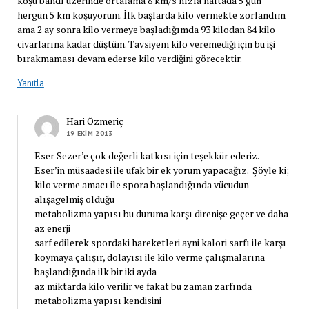
koşu bandı üzerinde ortalama 8 km/s hızla haftada 5 gün
hergün 5 km koşuyorum. İlk başlarda kilo vermekte zorlandım
ama 2 ay sonra kilo vermeye başladığımda 93 kilodan 84 kilo
civarlarına kadar düştüm. Tavsiyem kilo veremediği için bu işi
bırakmaması devam ederse kilo verdiğini görecektir.
Yanıtla
Hari Özmeriç
19 EKIM 2013
Eser Sezer’e çok değerli katkısı için teşekkür ederiz.
Eser’in müsaadesi ile ufak bir ek yorum yapacağız. Şöyle ki;
kilo verme amacı ile spora başlandığında vücudun
alışagelmiş olduğu
metabolizma yapısı bu duruma karşı direnişe geçer ve daha
az enerji
sarf edilerek spordaki hareketleri ayni kalori sarfı ile karşı
koymaya çalışır, dolayısı ile kilo verme çalışmalarına
başlandığında ilk bir iki ayda
az miktarda kilo verilir ve fakat bu zaman zarfında
metabolizma yapısı kendisini