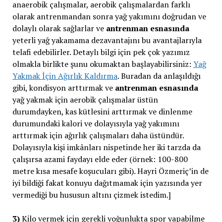
anaerobik çalışmalar, aerobik çalışmalardan farklı
olarak antrenmandan sonra yağ yakımını doğrudan ve
dolaylı olarak sağlarlar ve
antrenman esnasında
yeterli yağ yakamama dezavantajını bu avantajlarıyla
telafi edebilirler. Detaylı bilgi için pek çok yazımız
olmakla birlikte şunu okumaktan başlayabilirsiniz:
Yağ
Yakmak İçin Ağırlık Kaldırma
. Buradan da anlaşıldığı
gibi, kondisyon arttırmak ve
antrenman esnasında
yağ yakmak için aerobik çalışmalar üstün
durumdayken, kas kütlesini arttırmak ve dinlenme
durumundaki kalori ve dolayısıyla yağ yakımını
arttırmak için ağırlık çalışmaları daha üstündür.
Dolayısıyla kişi imkânları nispetinde her iki tarzda da
çalışırsa azami faydayı elde eder (örnek: 100-800
metre kısa mesafe koşucuları gibi). Hayri Özmeriç’in de
iyi bildiği fakat konuyu dağıtmamak için yazısında yer
vermediği bu hususun altını çizmek istedim.]
3)
Kilo vermek için gerekli yoğunlukta spor yapabilme